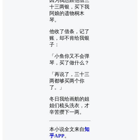
因为我想跟他借三
十三两银，买下我
阿娘的遗物桐木
琴。
他收了借条，记了
账，却不肯给我银
子：
「小鱼你又不会弹
琴，买了做什么？
「再说了，三十三
两都够买两个你
了。」
冬日我给画舫的姐
姐们梳头洗衣，才
辛苦攒下一两。
本小说全文来自
知
乎APP
。