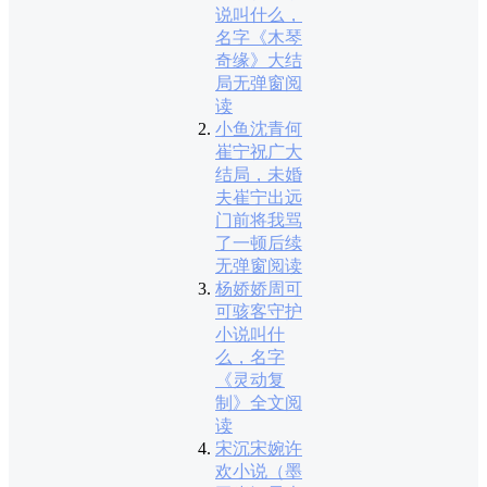
说叫什么，
名字《木琴
奇缘》大结
局无弹窗阅
读
小鱼沈青何
崔宁祝广大
结局，未婚
夫崔宁出远
门前将我骂
了一顿后续
无弹窗阅读
杨娇娇周可
可骇客守护
小说叫什
么，名字
《灵动复
制》全文阅
读
宋沉宋婉许
欢小说（墨