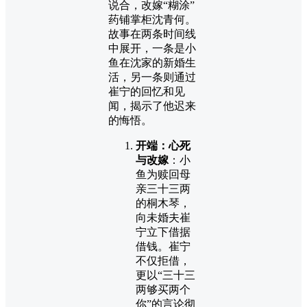
说合，改嫁“糊涂”
药铺掌柜沈青何。
故事在两条时间线
中展开，一条是小
鱼在沈家的新婚生
活，另一条则通过
崔宁的回忆和见
闻，揭示了他迟来
的悔悟。
开端：心死
与改嫁
：小
鱼为赎回母
亲三十三两
的桐木琴，
向未婚夫崔
宁立下借据
借钱。崔宁
不仅拒借，
更以“三十三
两够买两个
你”的言论彻