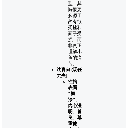
型，其
悔恨更
多源于
占有欲
受挫和
面子受
损，而
非真正
理解小
鱼的痛
苦。
沈青何 (现任
丈夫)
性格
：
表面
“糊
涂”、
内心澄
明、善
良、尊
重他