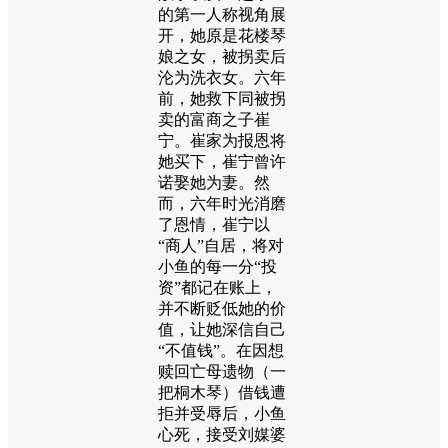
的第一人称视角展
开，她原是花楼琴
娘之女，被拐卖后
沦为洗衣女。六年
前，她救下同被拐
卖的富商之子崔
宁。崔家为报恩将
她买下，崔宁曾许
诺娶她为妻。然
而，六年时光消磨
了恩情，崔宁以
“商人”自居，将对
小鱼的每一分“投
资”都记在账上，
并不断贬低她的价
值，让她深信自己
“不值钱”。在因想
赎回亡母遗物（一
把桐木琴）借钱遭
拒并受辱后，小鱼
心死，接受刘媒婆