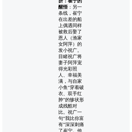
折：崔宁的
醒悟
：另一
条线，崔宁
在出差的船
上偶遇同样
被救后娶了
恩人（渔家
女阿萍）的
发小祝广。
目睹祝广将
妻子阿萍宠
得光彩照
人、幸福美
满，与自家
小鱼“穿着破
衣、双手红
肿”的惨状形
成残酷对
比。祝广一
句“我比你富
有”深深刺痛
了崔宁。他