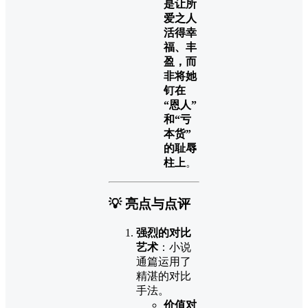
是让所
爱之人
活得幸
福、丰
盈，而
非将她
钉在
“恩人”
和“亏
本货”
的耻辱
柱上
。
💡
亮点与点评
强烈的对比
艺术
：小说
通篇运用了
精湛的对比
手法。
价值对