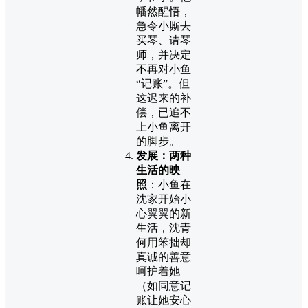
幡然醒悟，
急令小厮去
买琴、请琴
师，并决定
不再对小鱼
“记账”。但
这迟来的补
偿，已追不
上小鱼离开
的脚步。
发展：两种
生活的映
照
：小鱼在
沈家开始小
心翼翼的新
生活，沈青
何用笨拙却
真诚的善意
呵护着她
（如同意记
账让她安心