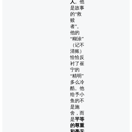
人
。他
是故事
的“救
赎
者”。
他的
“糊涂”
（记不
清账）
恰恰反
衬了崔
宁的
“精明”
多么冷
酷。他
给予小
鱼的不
是施
舍，而
是
平等
的尊重
和毫无