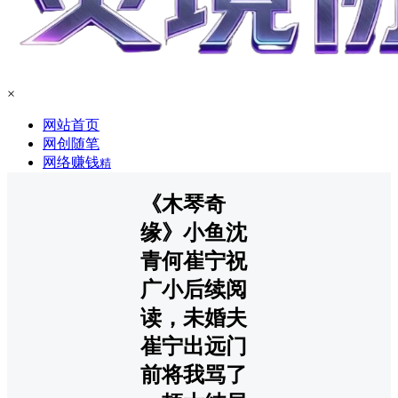
×
网站首页
网创随笔
网络赚钱
精
《木琴奇
缘》小鱼沈
青何崔宁祝
广小后续阅
读，未婚夫
崔宁出远门
前将我骂了