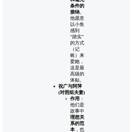
条件的
接纳
。
他愿意
以小鱼
感到
“踏实”
的方式
（记
账）来
爱她，
这是最
高级的
体贴。
祝广与阿萍
(对照组夫妻)
作用
：
他们是
故事中
理想关
系的范
本
，也