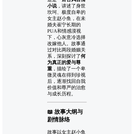
小说
，讲述了身世
坎坷、极度自卑的
女主赵小鱼，在未
婚夫崔宁长期的
PUA和情感漠视
下，心灰意冷选择
改嫁他人。故事通
过对比两段婚姻关
系，深刻探讨了
何
为真正的爱与尊
重
，描绘了一个卑
微灵魂在得到珍视
后，逐渐找回自我
价值和尊严的治愈
与成长历程。
📖
故事大纲与
剧情脉络
故事以女主赵小鱼