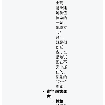
出现，
是重建
她价值
体系的
开始。
她坚持
“记
账”，
既是创
伤反
应，也
是她试
图在不
安中抓
住的、
熟悉的
“公平”
绳索。
崔宁 (前未婚
夫)
性格
：