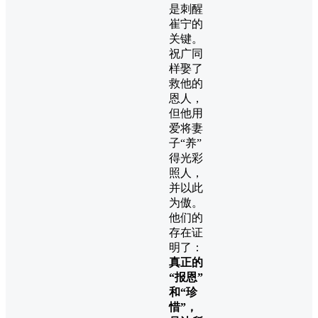
是刺醒
崔宁的
关键。
祝广同
样娶了
救他的
恩人，
但他用
爱将妻
子“养”
得光彩
照人，
并以此
为傲。
他们的
存在证
明了：
真正的
“报恩”
和“珍
惜”，