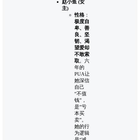
赵小鱼 (女
主)
性格
：
极度自
卑、善
良、坚
韧、渴
望爱却
不敢索
取
。六
年的
PUA让
她深信
自己
“不值
钱”，
是“亏
本买
卖”。
她的行
为逻辑
是“减