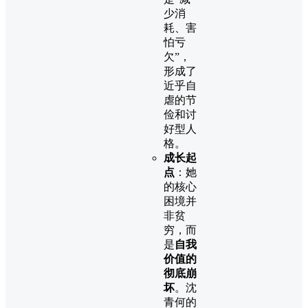
少消
耗、害
怕亏
欠”，
形成了
近乎自
虐的节
俭和讨
好型人
格。
成长起
点
：她
的核心
困境并
非贫
穷，而
是
自我
价值的
彻底崩
坏
。沈
青何的