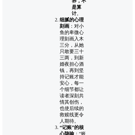
养，不
是算
计
。
细腻的心理
刻画
：对小
鱼的卑微心
理刻画入木
三分，从她
只敢要三十
三两，到新
婚夜担心酒
钱，再到坚
持记账才能
安心，每一
个细节都让
读者深刻共
情其创伤，
也使后续的
救赎线更令
人期待。
“记账”的核
心隐喻
：“账