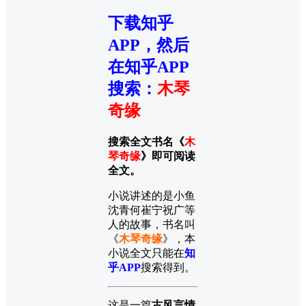
下载知乎
APP，然后
在知乎APP
搜索
：
木琴
奇缘
搜索全文书名《
木
琴奇缘
》即可阅读
全文。
小说讲述的是小鱼
沈青何崔宁祝广等
人的故事，书名叫
《
木琴奇缘
》，本
小说全文只能在
知
乎APP
搜索得到。
这是一篇
古风言情