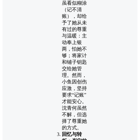
虽看似糊涂
（记不清
账），却给
予了她从未
有过的尊重
与温暖：主
动奉上银
两，怕她不
够；将家计
和铺子钥匙
交给她管
理。然而，
小鱼因创伤
应激，坚持
要求“记账”
才能安心。
沈青何虽然
不解，但选
择了尊重她
的方式。
回忆与转