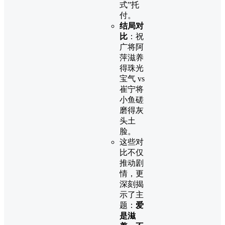
式”托
付。
结局对
比
：祝
广将阿
萍滋养
得珠光
宝气 vs
崔宁将
小鱼磋
磨得灰
头土
脸。
这些对
比不仅
推动剧
情，更
深刻揭
示了主
题：
爱
是滋