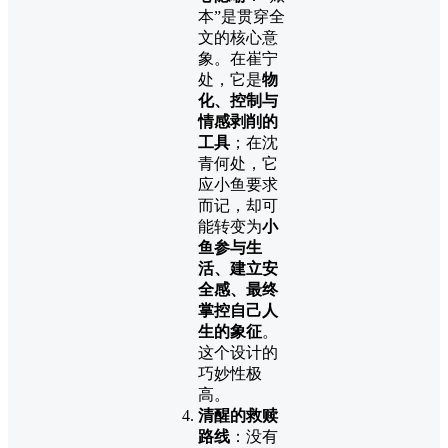
本”是贯穿全
文的核心意
象。在崔宁
处，它是
物
化、控制与
情感剥削的
工具
；在沈
青何处，它
应小鱼要求
而记，却可
能转变为
小
鱼参与生
活、建立安
全感、最终
掌控自己人
生的象征
。
这个设计的
巧妙性极
高。
清醒的救赎
路线
：没有