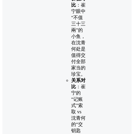
比
：崔
宁眼中
“不值
三十三
兩”的
小鱼，
在沈青
何处是
值得交
付全部
家当的
珍宝。
关系对
比
：崔
宁的
“记账
式”索
取 vs
沈青何
的“交
钥匙