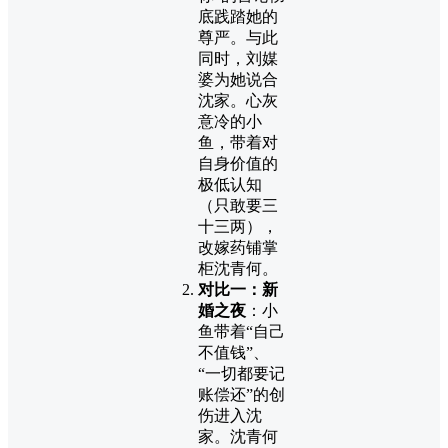
底践踏她的
尊严。与此
同时，刘媒
婆为她说合
沈家。心灰
意冷的小
鱼，带着对
自身价值的
极低认知
（只敢要三
十三两），
改嫁药铺掌
柜沈青何。
对比一：新
婚之夜
：小
鱼带着“自己
不值钱”、
“一切都要记
账偿还”的创
伤进入沈
家。沈青何