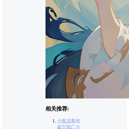
相关推荐:
小鱼沈青何
崔宁祝广小