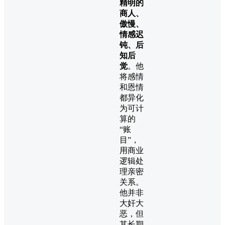
精明的
商人、
傲慢、
情感迟
钝、后
知后
觉
。他
将感情
和恩情
都异化
为可计
算的
“账
目”，
用商业
逻辑处
理亲密
关系。
他并非
大奸大
恶，但
其长期