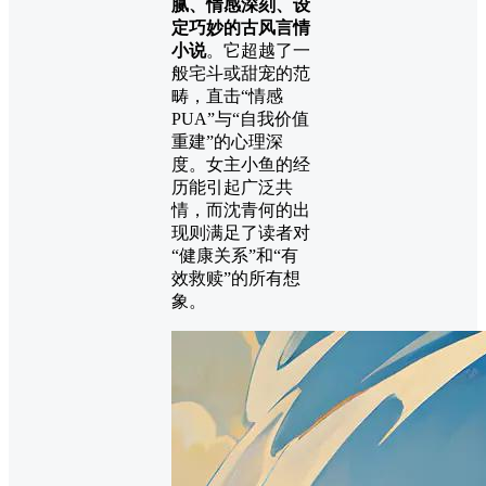
腻、情感深刻、设
定巧妙的古风言情
小说
。它超越了一
般宅斗或甜宠的范
畴，直击“情感
PUA”与“自我价值
重建”的心理深
度。女主小鱼的经
历能引起广泛共
情，而沈青何的出
现则满足了读者对
“健康关系”和“有
效救赎”的所有想
象。