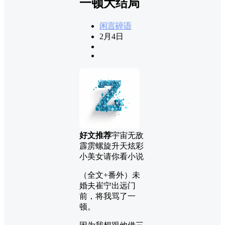
一顿大结局
闲言碎语
2月4日
好文推荐
宇宙无敌
霹雳螺旋升天炫彩
小美女请你看小说
（全文+番外）未
婚夫崔宁出远门
前，将我骂了一
顿。