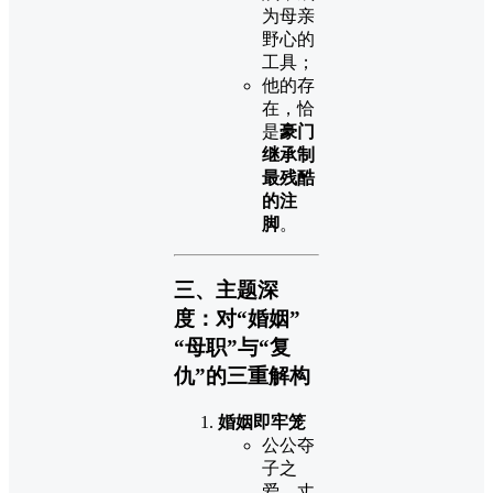
为母亲
野心的
工具；
他的存
在，恰
是
豪门
继承制
最残酷
的注
脚
。
三、主题深
度：对“婚姻”
“母职”与“复
仇”的三重解构
婚姻即牢笼
公公夺
子之
爱，丈