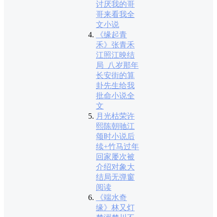
讨厌我的哥
哥来看我全
文小说
《缘起青
禾》张青禾
江照江映结
局_八岁那年
长安街的算
卦先生给我
批命小说全
文
月光枯荣许
熙陈朝驰江
颂时小说后
续+竹马过年
回家屡次被
介绍对象大
结局无弹窗
阅读
《端水奇
缘》林又灯