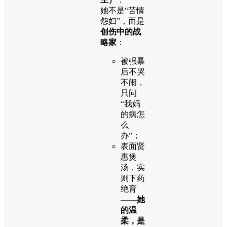
她不是“苦情
怨妇”，而是
创伤中的战
略家
：
被强暴
后不哭
不闹，
只问
“我妈
的病怎
么
办”；
表面贤
惠煲
汤，实
则下药
绝育
——
她
的温
柔，是