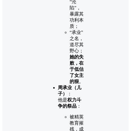
“沦
陷”，
暴露其
功利本
质；
“承业”
之名，
道尽其
野心；
她的失
败，在
于低估
了女主
的狠
。
周承业（儿
子）
：
他是
权力斗
争的祭品
：
被精英
教育摧
残，成