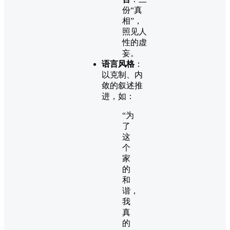
份“真
相”，
照见人
性的虚
妄。
语言风格
：
以克制、内
敛的叙述推
进，如：
“为
了
这
个
家
的
和
谐，
我
真
的