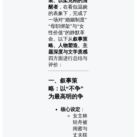
装、以柔克刚的清
醒者
，在看似温婉
的表象下，完成了
一场对“婚姻制度”
“母职绑架”与“女
性价值”的静默革
命。以下从
叙事策
略、人物塑造、主
题深度与文学质感
四方面进行总结与
评价：
一、叙事策
略：以“不争”
为最高明的争
核心设定
：
女主林
轻舟被
闺蜜与
丈夫联