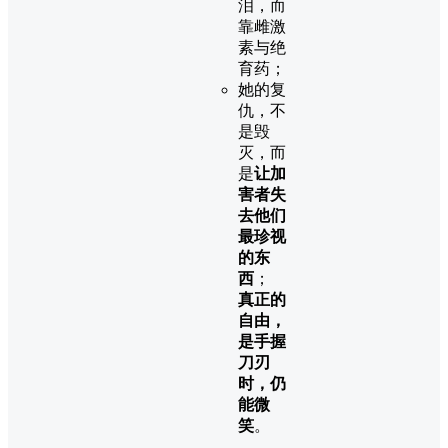
泪，而
靠雌激
素与绝
育药；
她的复
仇，不
是毁
灭，而
是
让加
害者失
去他们
最珍视
的东
西
；
真正的
自由，
是手握
刀刃
时，仍
能微
笑
。