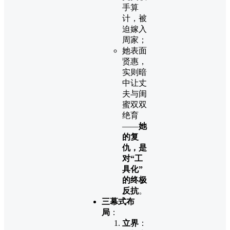
手算
计，被
迫嫁入
周家；
她表面
贤惠，
实则暗
中让丈
夫与闺
蜜双双
绝育
——
她
的复
仇，是
对“工
具化”
的终极
反抗
。
三幕式布
局
：
立界
：