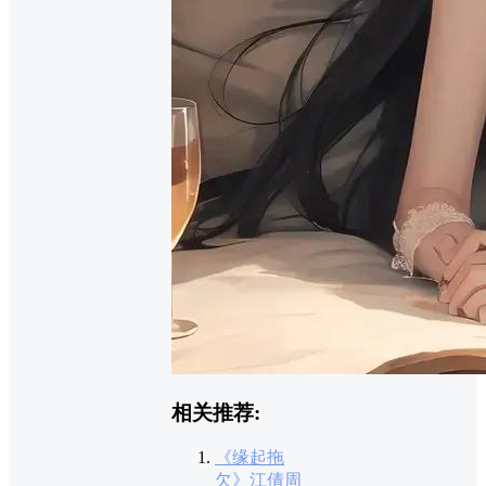
相关推荐:
《缘起拖
欠》江倩周