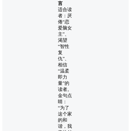
言
适合读
者：厌
倦“恋
爱脑女
主”、
渴望
“智性
复
仇”、
相信
“温柔
即力
量”的
读者。
金句点
睛：
“为了
这个家
的和
谐，我