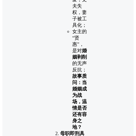
夫失
权，妻
子被工
具化；
女主的
“贤
惠”，
是对
婚
姻剥削
的无声
反抗；
故事质
问：当
婚姻成
为战
场，温
情是否
还有容
身之
地？
母职即刑具