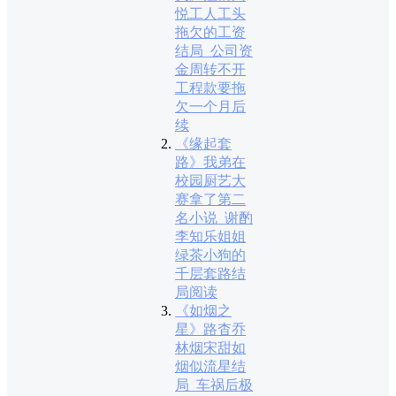
悦工人工头
拖欠的工资
结局_公司资
金周转不开
工程款要拖
欠一个月后
续
《缘起套
路》我弟在
校园厨艺大
赛拿了第二
名小说_谢酌
李知乐姐姐
绿茶小狗的
千层套路结
局阅读
《如烟之
星》路杳乔
林烟宋甜如
烟似流星结
局_车祸后极