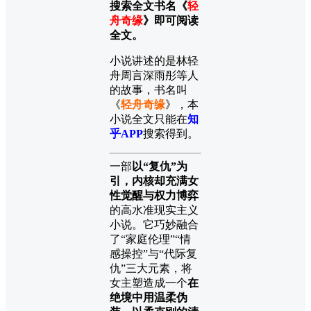
搜索全文书名《
轻
舟奇缘
》即可阅读
全文。
小说讲述的是林轻
舟周言深雨彤等人
的故事，书名叫
《
轻舟奇缘
》，本
小说全文只能在
知
乎APP
搜索得到。
一部
以“复仇”为
引，内核却充满女
性觉醒与权力博弈
的高水准现实主义
小说。它巧妙融合
了“家庭伦理”“情
感操控”与“代际复
仇”三大元素，将
女主塑造成一个
在
绝境中用温柔伪