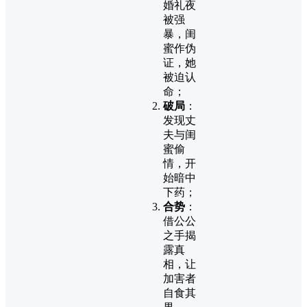
婚礼夜
被强
暴，闺
蜜作伪
证，她
被迫认
命；
破局
：
发现丈
夫与闺
蜜偷
情，开
始暗中
下药；
合势
：
借公公
之手揭
露真
相，让
加害者
自食其