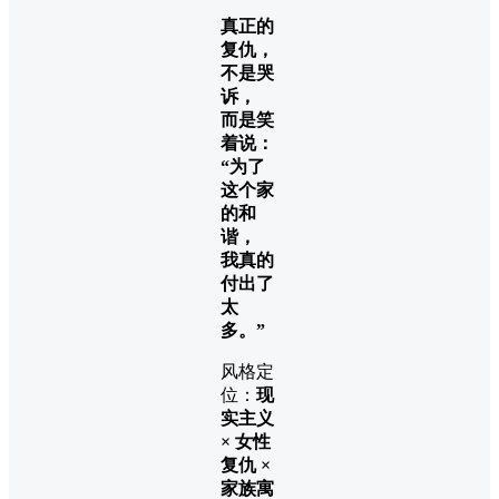
真正的
复仇，
不是哭
诉，
而是笑
着说：
“为了
这个家
的和
谐，
我真的
付出了
太
多。”
风格定
位：
现
实主义
× 女性
复仇 ×
家族寓