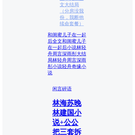
文大结局
（分房没我
份，我断他
续命套餐）
和闺蜜儿子在一起
后全文
和闺蜜儿子
在一起后小说
林轻
舟周言深雨彤大结
局
林轻舟周言深雨
彤小说
轻舟奇缘小
说
闲言碎语
林海苏晚
林建国小
说+公公
把三套拆