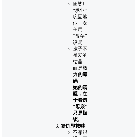
闺婆用
“承业”
巩固地
位，女
主用
“备孕”
设局；
孩子不
是爱的
结晶，
而是
权
力的筹
码
；
她的清
醒，在
于看透
“母亲”
只是枷
锁
。
复仇即救赎
不靠眼