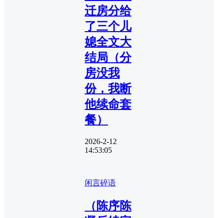
迁房分给
了三个儿
媳全文大
结局（分
房没我
份，我断
他续命套
餐）
2026-2-12
14:53:05
闲言碎语
（陈序陈