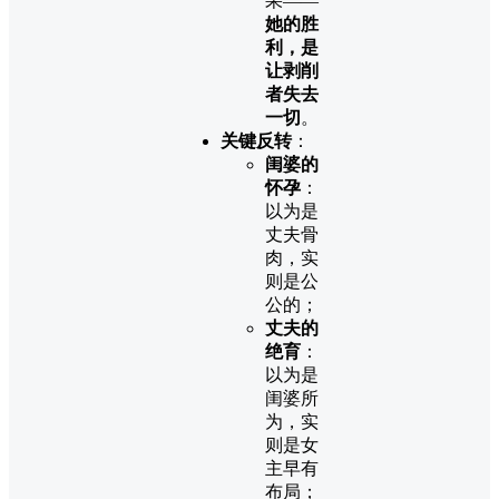
果——
她的胜
利，是
让剥削
者失去
一切
。
关键反转
：
闺婆的
怀孕
：
以为是
丈夫骨
肉，实
则是公
公的；
丈夫的
绝育
：
以为是
闺婆所
为，实
则是女
主早有
布局；