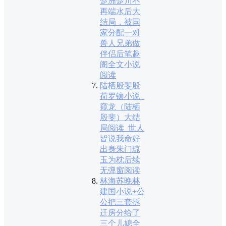
楚洲楚川不
再端水后大
结局，被国
家分配一对
兽人兄弟做
伴侣后笔趣
阁全文小说
阅读
陆栖殷斐殷
荷罗镶小说_
窥龙（陆栖
殷斐）大结
局阅读_世人
皆说我命好
出身朱门琼
玉为枕后续
无弹窗阅读
林海苏晚林
建国小说+公
公把三套拆
迁房分给了
三个儿媳全