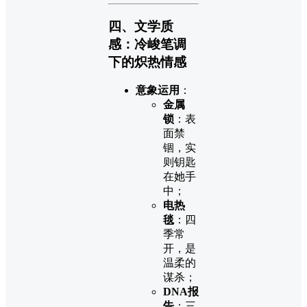
四、文学质
感：冷峻笔调
下的炽热情感
意象运用
：
金属
锁
：表
面禁
锢，实
则钥匙
在她手
中；
电热
毯
：四
季常
开，是
温柔的
谋杀；
DNA报
告
：三