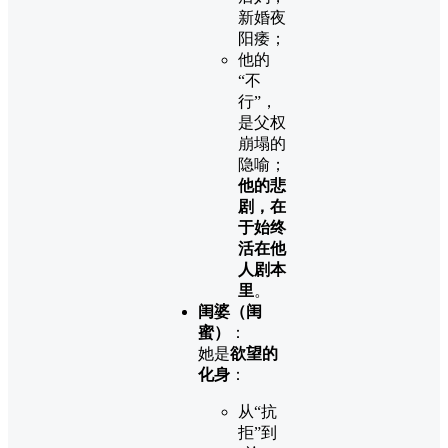
新婚夜
阳痿；
他的
“不
行”，
是父权
崩塌的
隐喻；
他的悲
剧，在
于始终
活在他
人剧本
里
。
闺婆（闺
蜜）
：
她是
欲望的
化身
：
从“抗
拒”到