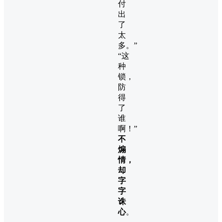
付
出
了
太
多。”
“这
种
锁，
防
得
了
谁
啊！”
不
煽
情，
却
字
字
诛
心
。