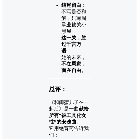
结尾留白
：
不写是否和
解，只写周
承业被关小
黑屋——
这一关，胜
过千言万
语
。
她的未来，
不在周家，
而在自由
。
总评：
《和闺蜜儿子在一
起后》是一曲
献给
所有“被工具化女
性”的安魂曲
。
它用绝育药告诉我
们：