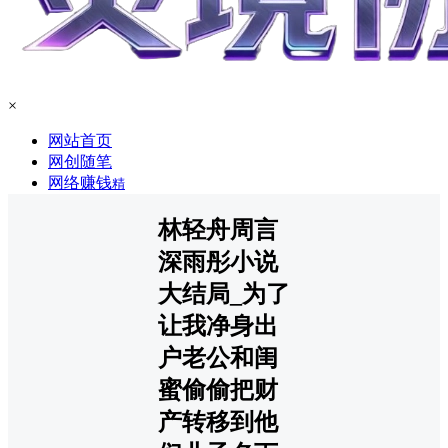
×
网站首页
网创随笔
网络赚钱
精
林轻舟周言
深雨彤小说
大结局_为了
让我净身出
户老公和闺
蜜偷偷把财
产转移到他