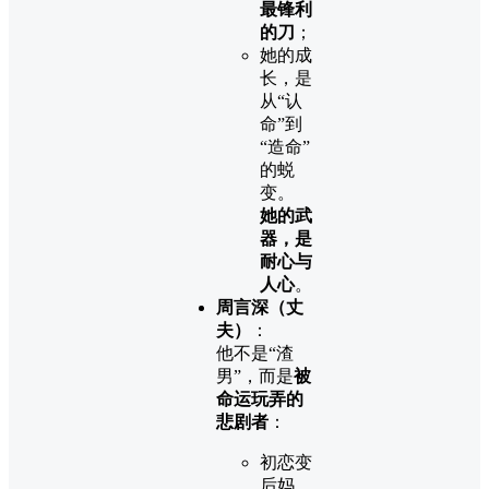
最锋利
的刀
；
她的成
长，是
从“认
命”到
“造命”
的蜕
变。
她的武
器，是
耐心与
人心
。
周言深（丈
夫）
：
他不是“渣
男”，而是
被
命运玩弄的
悲剧者
：
初恋变
后妈，