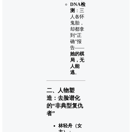
DNA检
测
：三
人各怀
鬼胎，
却都拿
到“正
确”报
告——
她的棋
局，无
人能
逃
。
二、人物塑
造：去脸谱化
的“非典型复仇
者”
林轻舟（女
主）
：