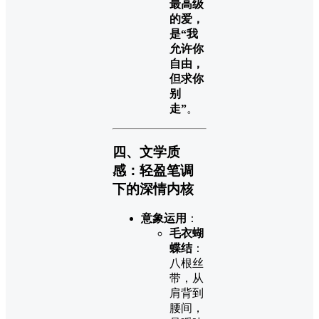
最高级
的爱，
是“我
允许你
自由，
但求你
别
走”
。
四、文学质
感：轻盈笔调
下的深情内核
意象运用
：
毛衣蝴
蝶结
：
八根丝
带，从
肩背到
腰间，