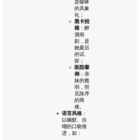
是暧昧
的具象
化；
黑卡招
模
：醉
酒闹
剧，是
她最后
的试
探；
医院晕
倒
：亲
妹的脆
弱，照
见陈序
的两
难。
语言风格
：
以幽默、自
嘲的口吻推
进，如：