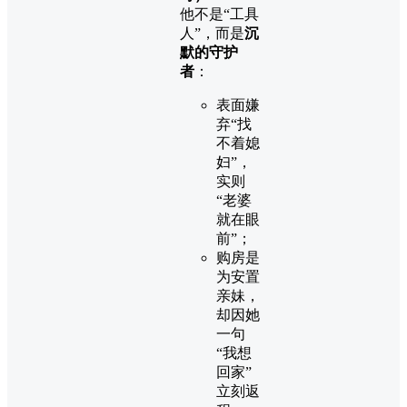
他不是“工具
人”，而是
沉
默的守护
者
：
表面嫌
弃“找
不着媳
妇”，
实则
“老婆
就在眼
前”；
购房是
为安置
亲妹，
却因她
一句
“我想
回家”
立刻返