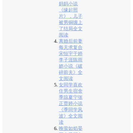
妈妈小说
《缘起照
片》，儿子
被男铜缠上
了结局全文
阅读
离婚后前妻
每天求复合
宋恒宇于婷
李子涯陈雨
娇小说《破
碎前夫》全
文阅读
女同学喜欢
住男生宿舍
季琼夏宁张
正贾婷小说
《季同学风
波》全文阅
读
晚萤如焰晏