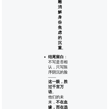
雕
消
解
身
份
焦
虑
的
沉
重
。
结尾留白
：
不写是否相
认，只写陈
序阴沉的脸
——
这一眼，胜
过千言万
语
。
他们的未
来，
不在血
缘，而在选