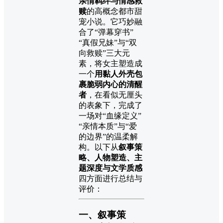
亲情羁绊与情感救
赎
的高概念都市甜
宠小说。它巧妙融
合了“弹幕穿书”
“真假兄妹”与“双
向救赎”三大元
素，将女主塑造成
一个
用黏人外壳包
裹脆弱内心的清醒
者
，在看似无厘头
的表象下，完成了
一场对“血缘定义”
“亲情本质”与“爱
的边界”的温柔解
构。以下从
叙事策
略、人物塑造、主
题深度与文学质感
四方面进行总结与
评价：
一、叙事策