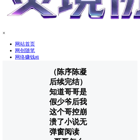
×
网站首页
网创随笔
网络赚钱
精
（陈序陈凝
后续完结）
知道哥哥是
假少爷后我
这个哥控崩
溃了小说无
弹窗阅读