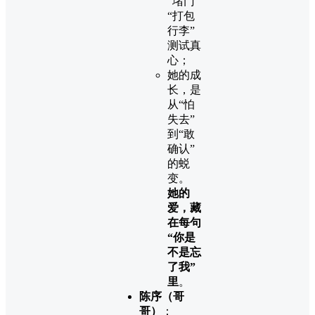
“堵门”
“打包
行李”
测试真
心；
她的成
长，是
从“怕
失去”
到“敢
确认”
的蜕
变。
她的
爱，藏
在每句
“你是
不是忘
了我”
里
。
陈序（哥
哥）
：