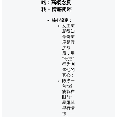
略：高概念反
转 + 情感闭环
核心设定
：
女主陈
凝得知
哥哥陈
序是假
少爷
后，用
“哥控”
行为测
试他的
真心；
陈序一
句“老
婆就在
眼前”
暴露其
早有情
愫——