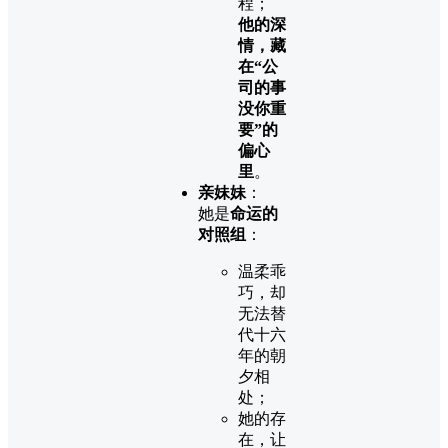
程；
他的深
情，藏
在“公
司的事
没你重
要”的
偏心
里
。
亲妹妹
：
她是
命运的
对照组
：
温柔乖
巧，却
无法替
代十六
年的朝
夕相
处；
她的存
在，让