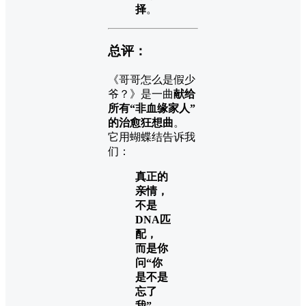
择
。
总评：
《哥哥怎么是假少
爷？》是一曲
献给
所有“非血缘家人”
的治愈狂想曲
。
它用蝴蝶结告诉我
们：
真正的
亲情，
不是
DNA匹
配，
而是你
问“你
是不是
忘了
我”