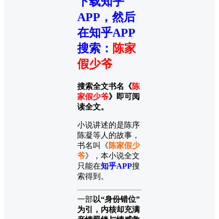
下载知乎
APP，然后
在知乎APP
搜索
：
陈家
假少爷
搜索全文书名《
陈
家假少爷
》即可阅
读全文。
小说讲述的是陈序
陈凝等人的故事，
书名叫《
陈家假少
爷
》，本小说全文
只能在
知乎APP
搜
索得到。
一部
以“身份错位”
为引，内核却充满