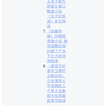
王太子翟九
辞翟久晏江
晚萤小说
《太子妃风
波》全文阅
读
《远嫁情
缘》许栀陆
承骁小说_被
骂退圈后我
闪婚了个乡
下土大款结
局阅读
（崔笑方祈
谢寻卫霁叶
云晓后续）
少女漫害人
不浅我给三
个男人当备
胎大结局最
新章节阅读