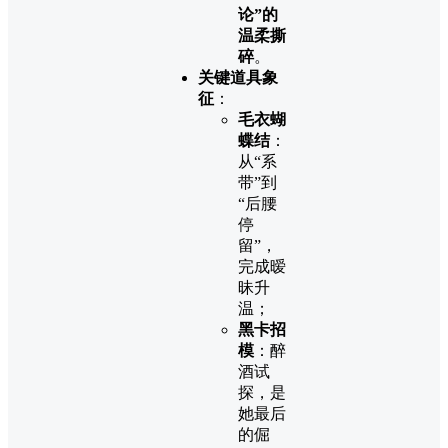
论”的
温柔撕
碎
。
关键道具象
征
：
毛衣蝴
蝶结
：
从“系
带”到
“后腰
停
留”，
完成暧
昧升
温；
黑卡招
模
：醉
酒试
探，是
她最后
的倔