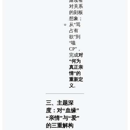
露读者
对关系
的刻板
想象；
从“骂
占有
欲”到
“嗑
CP”，
完成
对
“何为
真正亲
情”的
重新定
义
。
三、主题深
度：对“血缘”
“亲情”与“爱”
的三重解构