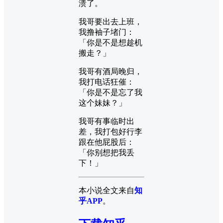
溃了。
我哥要出去上班，
我撸袖子堵门：
「你是不是想趁机
搬走？」
我哥有酒局晚归，
我打电话狂催：
「你是不是忘了我
这个妹妹？」
我哥有事临时出
差，我打包好行李
跟在他屁股后：
「你别想把我丢
下！」
本小说全文来自
知
乎APP
。