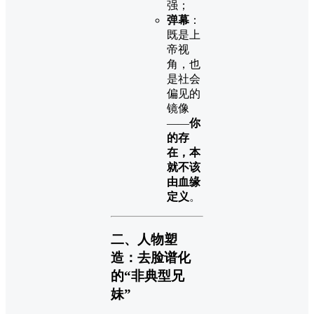
强；
弹幕
：
既是上
帝视
角，也
是社会
偏见的
镜像
——
你
的存
在，本
就不该
由血缘
定义
。
二、人物塑
造：去脸谱化
的“非典型兄
妹”