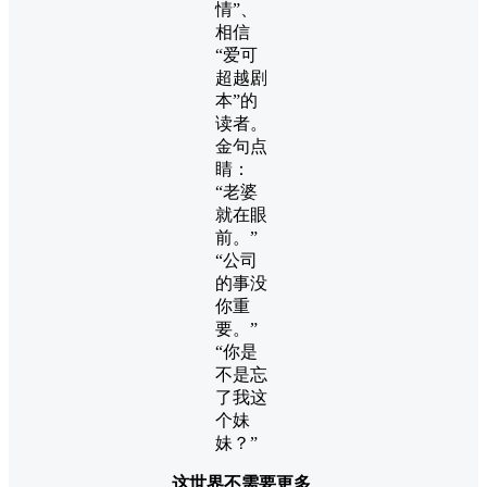
情”、
相信
“爱可
超越剧
本”的
读者。
金句点
睛：
“老婆
就在眼
前。”
“公司
的事没
你重
要。”
“你是
不是忘
了我这
个妹
妹？”
这世界不需要更多