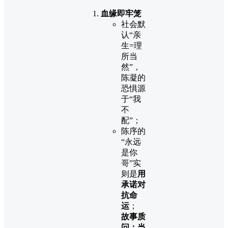
血缘即牢笼
社会默
认“亲
生=理
所当
然”，
陈凝的
恐惧源
于“我
不
配”；
陈序的
“永远
是你
哥”实
则是
用
承诺对
抗命
运
；
故事质
问：当