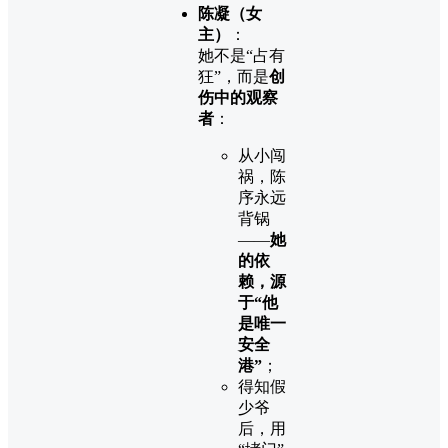
陈凝（女
主）
：
她不是“占有
狂”，而是
创
伤中的观察
者
：
从小闯
祸，陈
序永远
背锅
——
她
的依
赖，源
于“他
是唯一
安全
港”
；
得知假
少爷
后，用