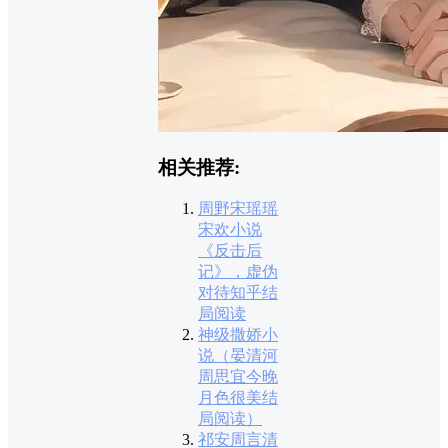
相关推荐:
周野宋瑶瑶
宋欢小说
《反击后
记》，虚伪
对待知乎结
局阅读
神级撒娇小
说（晏清河
周思宜今晚
月色很美结
局阅读）
祁安周言清