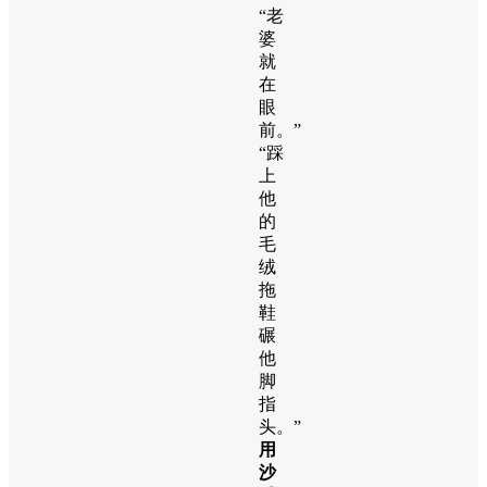
“老
婆
就
在
眼
前。”
“踩
上
他
的
毛
绒
拖
鞋
碾
他
脚
指
头。”
用
沙