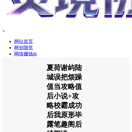
×
网站首页
网创随笔
网络赚钱
精
夏荷谢屿陆
城误把烦躁
值当攻略值
后小说+攻
略校霸成功
后我原形毕
露笔趣阁后