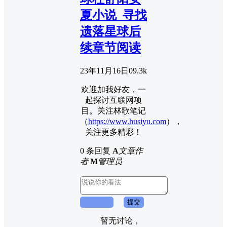
夏小说_寻找
遗落星球后
续章节阅读
23年11月16日
0
9.3k
欢迎加我好友，一
起探讨互联网项
目。关注林歌笔记
（
https://www.husiyu.com
），
关注更多精彩！
0 条回复
A
文章作
者
M
管理员
取消回复
提交
暂无讨论，