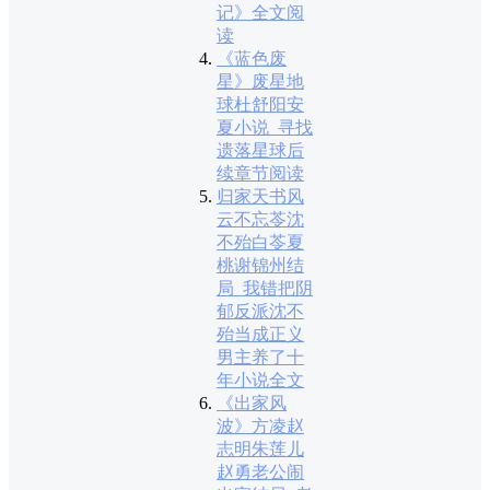
记》全文阅
读
《蓝色废
星》废星地
球杜舒阳安
夏小说_寻找
遗落星球后
续章节阅读
归家天书风
云不忘苓沈
不殆白苓夏
桃谢锦州结
局_我错把阴
郁反派沈不
殆当成正义
男主养了十
年小说全文
《出家风
波》方凌赵
志明朱莲儿
赵勇老公闹