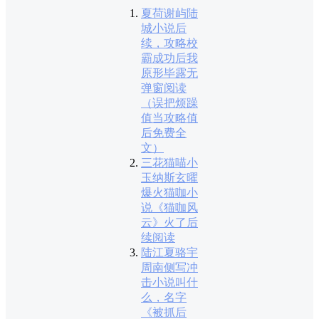
夏荷谢屿陆
城小说后
续，攻略校
霸成功后我
原形毕露无
弹窗阅读
（误把烦躁
值当攻略值
后免费全
文）
三花猫喵小
玉纳斯玄曜
爆火猫咖小
说《猫咖风
云》火了后
续阅读
陆江夏骆宇
周南侧写冲
击小说叫什
么，名字
《被抓后