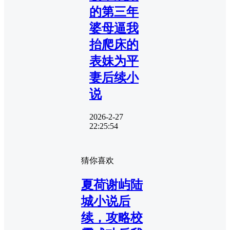
的第三年
婆母逼我
抬爬床的
表妹为平
妻后续小
说
2026-2-27
22:25:54
猜你喜欢
夏荷谢屿陆
城小说后
续，攻略校