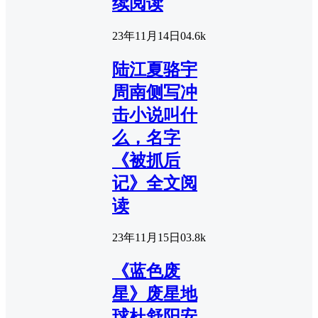
续阅读
23年11月14日
0
4.6k
陆江夏骆宇
周南侧写冲
击小说叫什
么，名字
《被抓后
记》全文阅
读
23年11月15日
0
3.8k
《蓝色废
星》废星地
球杜舒阳安