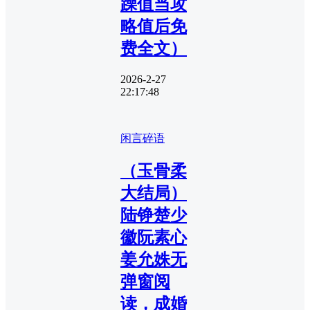
躁值当攻
略值后免
费全文）
2026-2-27
22:17:48
闲言碎语
（玉骨柔
大结局）
陆铮楚少
徽阮素心
姜允姝无
弹窗阅
读，成婚