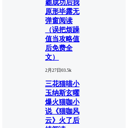
霸成功后我
原形毕露无
弹窗阅读
（误把烦躁
值当攻略值
后免费全
文）
2月27日
0
3.5k
三花猫喵小
玉纳斯玄曜
爆火猫咖小
说《猫咖风
云》火了后