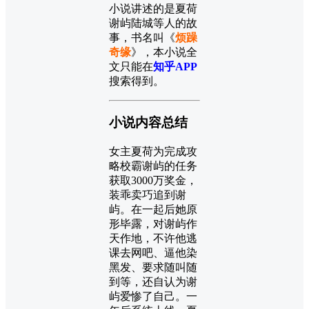
小说讲述的是夏荷
谢屿陆城等人的故
事，书名叫《
烦躁
奇缘
》，本小说全
文只能在
知乎APP
搜索得到。
小说内容总结
女主夏荷为完成攻
略校霸谢屿的任务
获取3000万奖金，
装乖卖巧追到谢
屿。在一起后她原
形毕露，对谢屿作
天作地，不许他逃
课去网吧、逼他染
黑发、要求随叫随
到等，还自认为谢
屿爱惨了自己。一