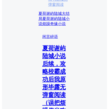
弹窗阅读
夏荷谢屿陆城大结
局
夏荷谢屿陆城小
说
烦躁奇缘小说
闲言碎语
夏荷谢屿
陆城小说
后续，攻
略校霸成
功后我原
形毕露无
弹窗阅读
（误把烦