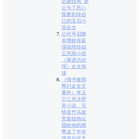
出家结局_老
公为了恶心
我要割掉自
己的宝贝小
说全文
公司号召降
本增效张富
强张琪玲姐
王思雨小说
《离谱总经
理》全文阅
读
（情书被师
尊叼走全文
番外）李玉
兰江舟沈壁
舟小说，无
情道竹马故
意留错地址
我给他的师
尊送了半年
情书后续无