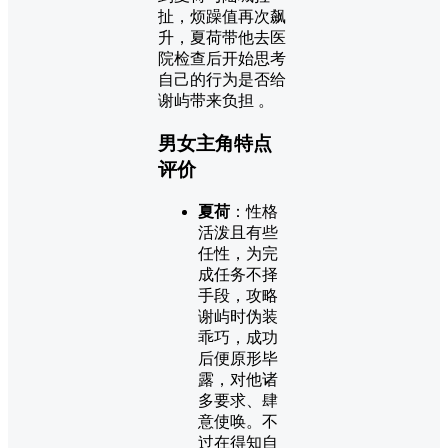
扯，烦躁值再次飙
升，夏荷带他去医
院检查后开始思考
自己的行为是否给
谢屿带来负担 。
男女主角特点
评价
夏荷
：性格
活泼且有些
任性，为完
成任务不择
手段，攻略
谢屿时伪装
乖巧，成功
后便原形毕
露，对他诸
多要求、肆
意使唤。不
过在得知自