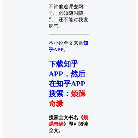
不许他逃课去网
吧，必须随叫随
到，还不能对我发
脾气。
本小说全文来自
知
乎APP
。
下载知乎
APP，然后
在知乎APP
搜索
：
烦躁
奇缘
搜索全文书名《
烦
躁奇缘
》即可阅读
全文。