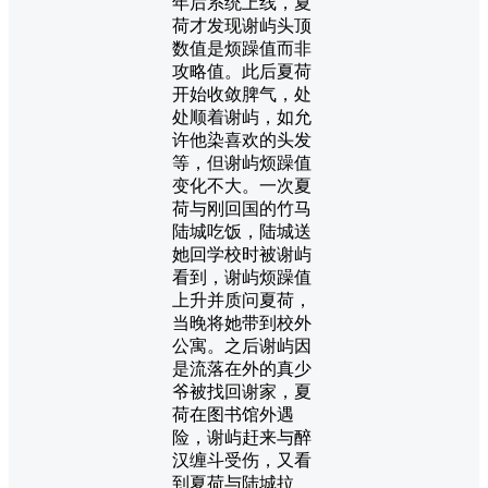
年后系统上线，夏
荷才发现谢屿头顶
数值是烦躁值而非
攻略值。此后夏荷
开始收敛脾气，处
处顺着谢屿，如允
许他染喜欢的头发
等，但谢屿烦躁值
变化不大。一次夏
荷与刚回国的竹马
陆城吃饭，陆城送
她回学校时被谢屿
看到，谢屿烦躁值
上升并质问夏荷，
当晚将她带到校外
公寓。之后谢屿因
是流落在外的真少
爷被找回谢家，夏
荷在图书馆外遇
险，谢屿赶来与醉
汉缠斗受伤，又看
到夏荷与陆城拉