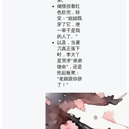
弟。”
储憬捏着红
色肚兜，轻
笑：“姐姐既
穿了它，便
一辈子是我
的人了。”
以及，当屠
刀真正落下
时，李大丫
是哭求“弟弟
饶命”，还是
抡起板凳：
“老娘跟你拼
了！”