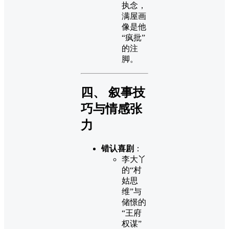
执念，
满屋画
像是他
“疯批”
的注
脚。
四、 叙事技
巧与情感张
力
错认喜剧
：
李大丫
的“村
姑思
维”与
储憬的
“王府
权谋”