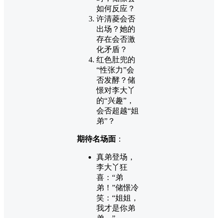
如何反应？
许清菱会否
出场？她的
存在会否激
化矛盾？
红色肚兜的
“性张力”会
否发酵？储
憬对李大丫
的“兴趣”，
会否超越“姐
弟”？
期待名场面
：
真弟登场，
李大丫狂
喜：“弟
弟！”储憬冷
笑：“姐姐，
我才是你弟