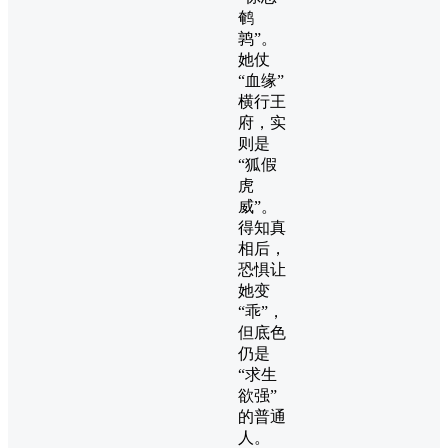
鹌
鹑”。
她仗
“血缘”
横行王
府，实
则是
“狐假
虎
威”。
得知真
相后，
恐惧让
她变
“乖”，
但底色
仍是
“求生
欲强”
的普通
人。