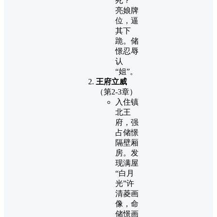
死？”
亮娘牌
位，逼
其下
跪。储
憬忍辱
认
“姐”。
王府立威
（第2-3章）
入住镇
北王
府，强
占储憬
隔壁厢
房。发
现满屋
“白月
光”许
清菱画
像，命
储憬画