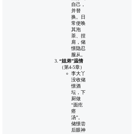
自己，
并替
换。日
常使唤
其泡
茶、捏
肩，储
憬隐忍
服从。
“姐弟”温情
（第4-5章）
李大丫
没收储
憬酒
坛，下
厨做
“面疙
瘩
汤”。
储憬尝
后眼神