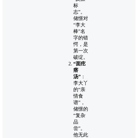
标
志”。
储憬对
“李大
棒”名
字的错
愕，是
第一次
破绽。
“面疙
瘩
汤”
：
李大丫
的“亲
情食
谱”，
储憬的
“复杂
品
尝”。
他无此