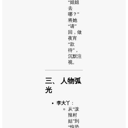
“姐姐
去
哪？”
将她
“请”
回，做
夜宵
“款
待”，
沉默注
视。
三、 人物弧
光
李大丫
：
从“泼
辣村
姑”到
“惊恐