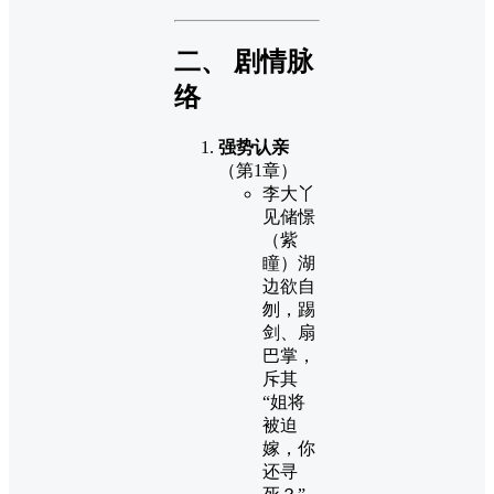
二、 剧情脉
络
强势认亲
（第1章）
李大丫
见储憬
（紫
瞳）湖
边欲自
刎，踢
剑、扇
巴掌，
斥其
“姐将
被迫
嫁，你
还寻