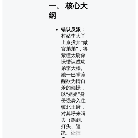
一、 核心大
纲
错认反派
：
村姑李大丫
上京投奔“做
官弟弟”，将
紫瞳太尉储
憬错认成幼
弟李大棒。
她一巴掌扇
醒欲为情自
杀的储憬，
以“姐姐”身
份强势入住
镇北王府，
对其呼来喝
去（踢剑、
打头、逼
跪、让捏