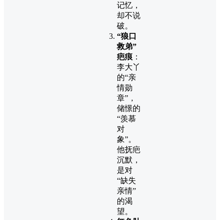
记忆，
却不说
破。
“狼口
救弟”
疤痕
：
李大丫
的“亲
情勋
章”，
储憬的
“羡慕
对
象”。
他抚疤
沉默，
是对
“缺失
亲情”
的渴
望。