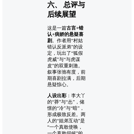
六、 总评与
后续展望
这是一篇
古言+错
认+病娇的悬疑喜
剧
。作者用“村姑
错认反派弟”的设
定，玩出了“狐假
虎威”与“与虎谋
皮”的双重刺激。
叙事张弛有度，前
期喜剧拉满，后期
悬疑惊心。
人设出彩
：李大丫
的“莽”与“怂”，储
憬的“冷”与“暗”，
形成极致反差。两
人的“姐弟互动”是
“一个真敢使唤，
一个真敢伺候”的