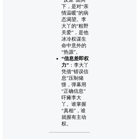
下，是对“亲
情温暖”的病
态渴望。李
大丫的“粗野
关爱”，是他
冰冷权谋生
命中意外的
“热源”。
“信息差即权
力”
：李大丫
凭借“错误信
息”压制储
憬，弹幕用
“正确信息”
吓瘫李大
丫。谁掌握
“真相”，谁
就握有主动
权。