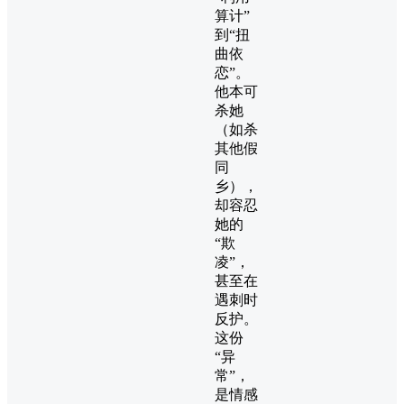
算计”
到“扭
曲依
恋”。
他本可
杀她
（如杀
其他假
同
乡），
却容忍
她的
“欺
凌”，
甚至在
遇刺时
反护。
这份
“异
常”，
是情感