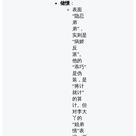
储憬
：
表面
“隐忍
弟
弟”，
实则是
“病娇
反
派”。
他的
“乖巧”
是伪
装，是
“将计
就计”
的算
计。但
对李大
丫的
“姐弟
情”表