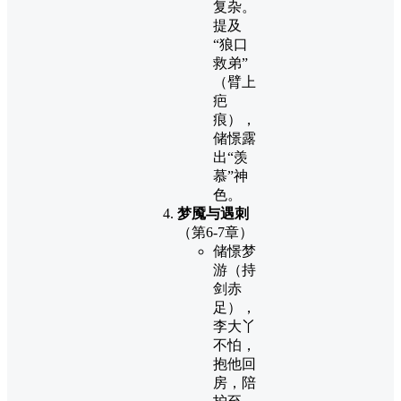
复杂。
提及
“狼口
救弟”
（臂上
疤
痕），
储憬露
出“羡
慕”神
色。
梦魇与遇刺
（第6-7章）
储憬梦
游（持
剑赤
足），
李大丫
不怕，
抱他回
房，陪