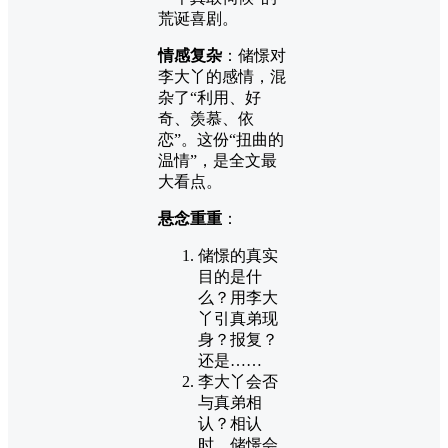
荒诞喜剧。
情感复杂
：储憬对
李大丫的感情，混
杂了“利用、好
奇、羡慕、依
恋”。这份“扭曲的
温情”，是全文最
大看点。
悬念重重
：
储憬的真实
目的是什
么？用李大
丫引真弟现
身？报复？
还是……
李大丫会否
与真弟相
认？相认
时，储憬会