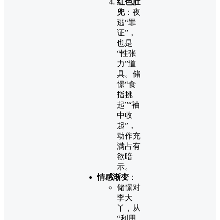
红色肚
兜
：夜
逃“罪
证”，
也是
“性张
力”道
具。储
憬“食
指挑
起”“袖
中收
起”，
动作充
满占有
欲暗
示。
情感渐变
：
储憬对
李大
丫，从
“利用