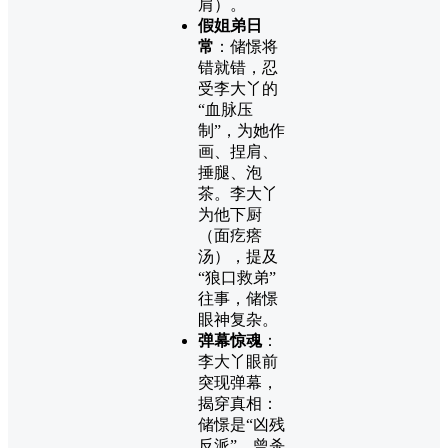
肩）。
假姐弟日
常
：储憬将
错就错，忍
受李大丫的
“血脉压
制”，为她作
画、捏肩、
捶腿、泡
茶。李大丫
为他下厨
（面疙瘩
汤），提及
“狼口救弟”
往事，储憬
眼神复杂。
弹幕惊魂
：
李大丫眼前
突现弹幕，
揭穿真相：
储憬是“凶残
反派”，曾杀