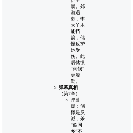
护至
晨。郊
游遇
刺，李
大丫本
能挡
箭，储
憬反护
她受
伤。此
后储憬
“伺候”
更殷
勤。
弹幕真相
（第7章）
弹幕
爆：储
憬是反
派，杀
“假同
乡”不