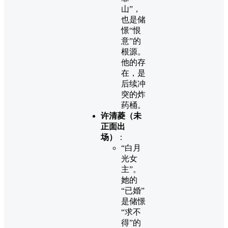
山”，
也是储
憬“恨
意”的
根源。
他的存
在，是
后续冲
突的炸
药桶。
许清菱（未
正面出
场）
：
“白月
光女
主”。
她的
“已婚”
是储憬
“求不
得”的