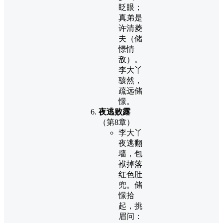
眨眼；
真弟是
许清菱
夫（储
憬情
敌）。
李大丫
骇然，
疏远储
憬。
夜逃败露
（第8章）
李大丫
夜逃翻
墙，包
袱掉落
红色肚
兜。储
憬拾
起，挑
眉问：