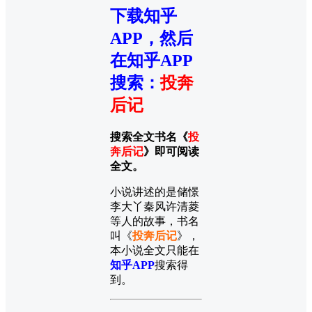
下载知乎
APP，然后
在知乎APP
搜索
：
投奔
后记
搜索全文书名《
投
奔后记
》即可阅读
全文。
小说讲述的是储憬
李大丫秦风许清菱
等人的故事，书名
叫《
投奔后记
》，
本小说全文只能在
知乎APP
搜索得
到。