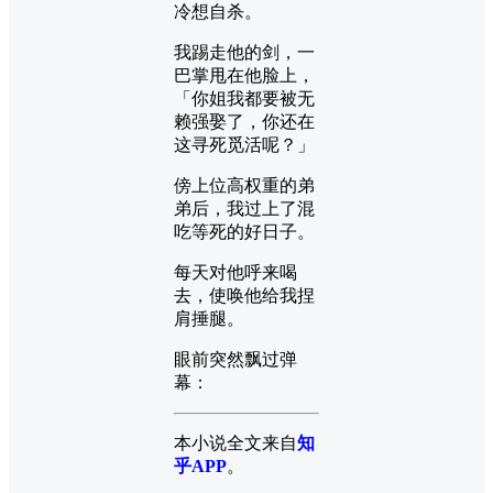
冷想自杀。
我踢走他的剑，一
巴掌甩在他脸上，
「你姐我都要被无
赖强娶了，你还在
这寻死觅活呢？」
傍上位高权重的弟
弟后，我过上了混
吃等死的好日子。
每天对他呼来喝
去，使唤他给我捏
肩捶腿。
眼前突然飘过弹
幕：
本小说全文来自
知
乎APP
。