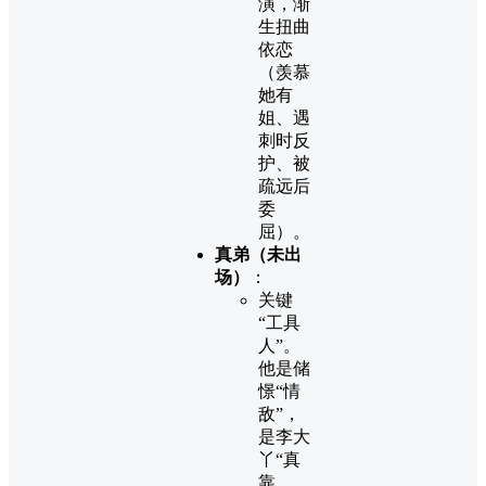
演，渐
生扭曲
依恋
（羡慕
她有
姐、遇
刺时反
护、被
疏远后
委
屈）。
真弟（未出
场）
：
关键
“工具
人”。
他是储
憬“情
敌”，
是李大
丫“真
靠