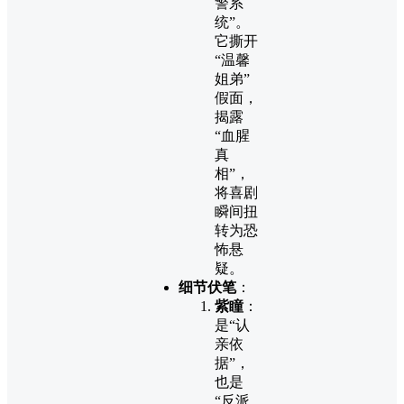
警系
统”。
它撕开
“温馨
姐弟”
假面，
揭露
“血腥
真
相”，
将喜剧
瞬间扭
转为恐
怖悬
疑。
细节伏笔
：
紫瞳
：
是“认
亲依
据”，
也是
“反派