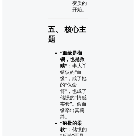
变质的
开始。
五、 核心主
题
“血缘是枷
锁，也是救
赎”
：李大丫
错认的“血
缘”，成了她
的“保命
符”，也成了
储憬的“情感
实验”。假血
缘牵出真羁
绊。
“疯批的柔
软”
：储憬的
“反派”面具