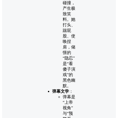
碰撞，
产生极
致笑
料。她
打头、
踹屁
股、使
唤捏
肩，储
憬的
“隐忍”
是“看
傻子演
戏”的
黑色幽
默。
弹幕文学
：
弹幕是
“上帝
视角”
与“预