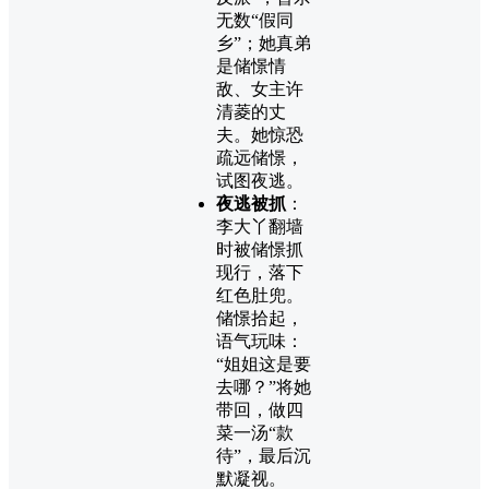
无数“假同
乡”；她真弟
是储憬情
敌、女主许
清菱的丈
夫。她惊恐
疏远储憬，
试图夜逃。
夜逃被抓
：
李大丫翻墙
时被储憬抓
现行，落下
红色肚兜。
储憬拾起，
语气玩味：
“姐姐这是要
去哪？”将她
带回，做四
菜一汤“款
待”，最后沉
默凝视。