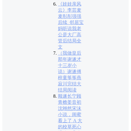
《娃娃亲风
云》李芸麦
麦彤彤强强
后续_邻居宝
妈听说我老
公是大厂高
管后结局全
文
（我做皇后
那年谢遂才
十三岁小
说）谢遂傅
梓童筝筝燕
寂川完结大
结局阅读
顺遂长宁顾
青檐姜音初
沈翊然宋沫
小说，闺蜜
看上了 A 大
的校草死心