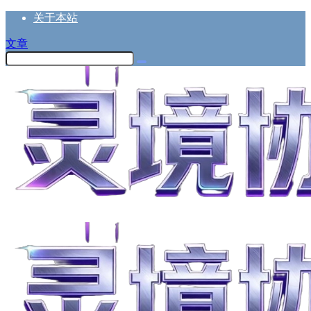
关于本站
文章