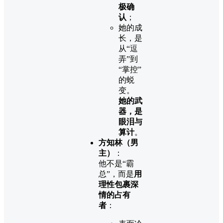
极确
认
；
她的成
长，是
从“逗
弄”到
“掌控”
的蜕
变。
她的武
器，是
眼泪与
算计
。
方知林（男
主）
：
他不是“霸
总”，而是
用
理性包裹深
情的占有
者
：