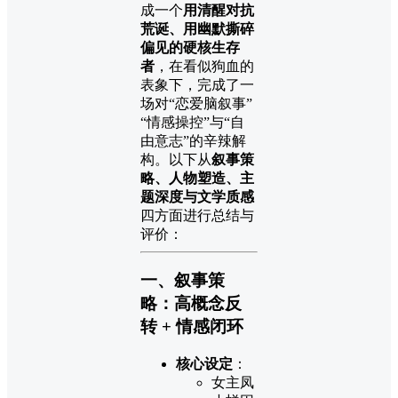
成一个
用清醒对抗
荒诞、用幽默撕碎
偏见的硬核生存
者
，在看似狗血的
表象下，完成了一
场对“恋爱脑叙事”
“情感操控”与“自
由意志”的辛辣解
构。以下从
叙事策
略、人物塑造、主
题深度与文学质感
四方面进行总结与
评价：
一、叙事策
略：高概念反
转 + 情感闭环
核心设定
：
女主凤