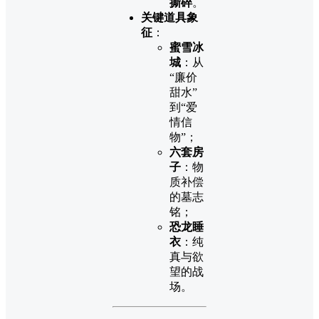
撕碎
。
关键道具象
征
：
蜜雪冰
城
：从
“廉价
甜水”
到“爱
情信
物”；
六套房
子
：物
质补偿
的墓志
铭；
恐龙睡
衣
：纯
真与欲
望的战
场。