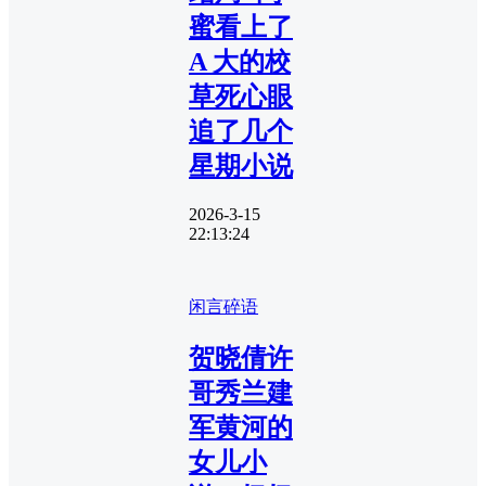
蜜看上了
A 大的校
草死心眼
追了几个
星期小说
2026-3-15
22:13:24
闲言碎语
贺晓倩许
哥秀兰建
军黄河的
女儿小