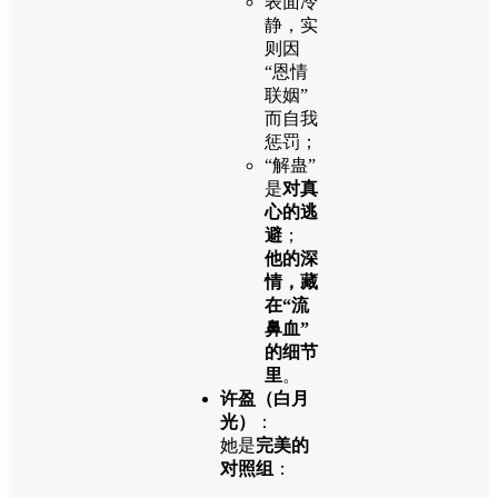
表面冷
静，实
则因
“恩情
联姻”
而自我
惩罚；
“解蛊”
是
对真
心的逃
避
；
他的深
情，藏
在“流
鼻血”
的细节
里
。
许盈（白月
光）
：
她是
完美的
对照组
：