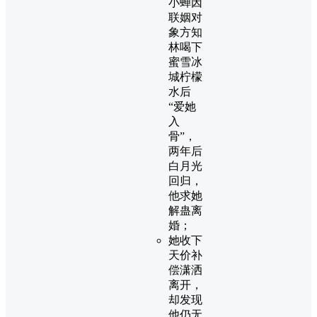
小蝉因
联姻对
象方知
林喝下
蜜雪冰
城柠檬
水后
“爱她
入
骨”，
两年后
白月光
回归，
他求她
解蛊离
婚；
她收下
天价补
偿潇洒
离开，
却发现
他仍无