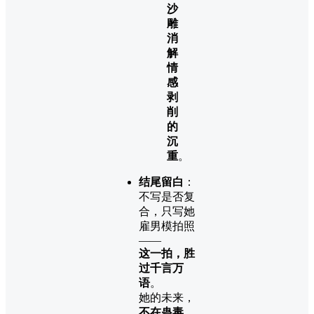
沙
雕
消
解
情
感
剥
削
的
沉
重
。
结尾留白
：
不写是否复
合，只写她
雇男模拍照
——
这一拍，胜
过千言万
语
。
她的未来，
不在蛊毒，