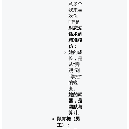
意多个
我来喜
欢你
吗”是
对恋爱
话术的
精准模
仿
；
她的成
长，是
从“旁
观”到
“掌控”
的蜕
变。
她的武
器，是
幽默与
算计
。
顾青檐（男
主）
：