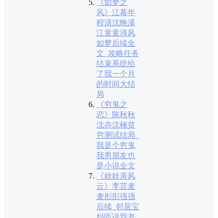
《如梦之
风》江慕年
程清沈晚溪
江童童清风
如梦后续全
文_攻略任务
结束系统给
了我一个月
的时间大结
局
《穷鬼之
恋》陈秋秋
沈亦沈楠贫
穷测试结局_
我是个穷鬼
我男朋友也
是小说全文
《娃娃亲风
云》李芸麦
麦彤彤强强
后续_邻居宝
妈听说我老