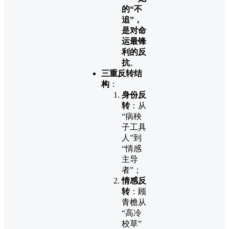
的“不
追”，
是对命
运最锋
利的反
抗
。
三重反转结
构
：
身份反
转
：从
“病秧
子工具
人”到
“情感
主导
者”；
情感反
转
：顾
青檐从
“高冷
校草”