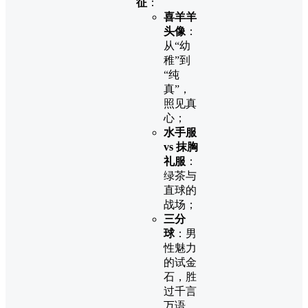
征
：
喜羊羊
头像
：
从“幼
稚”到
“纯
真”，
照见真
心；
水手服
vs 抹胸
礼服
：
绿茶与
直球的
战场；
三分
球
：男
性魅力
的试金
石，胜
过千言
万语。