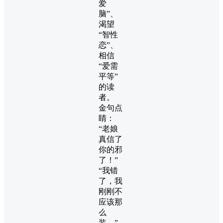
爱
脑”、
渴望
“智性
恋”、
相信
“爱需
平等”
的读
者。
金句点
睛：
“老娘
真信了
你的邪
了！”
“我错
了，我
刚刚不
应该那
么
装。”