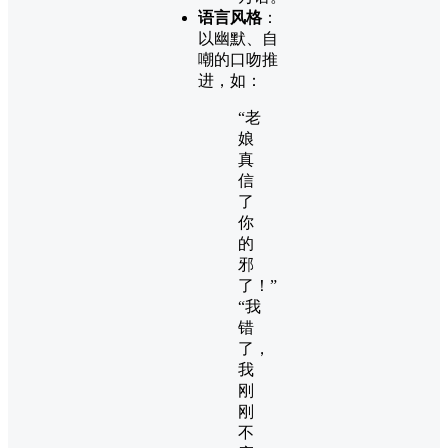
语言风格
：
以幽默、自
嘲的口吻推
进，如：
“老
娘
真
信
了
你
的
邪
了！”
“我
错
了，
我
刚
刚
不