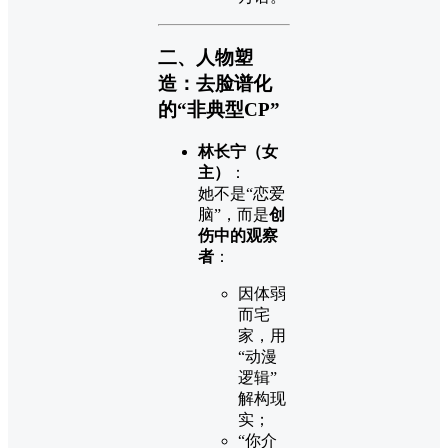
二、人物塑
造：去脸谱化
的“非典型CP”
林长宁（女
主）
：
她不是“恋爱
脑”，而是
创
伤中的观察
者
：
因体弱
而宅
家，用
“动漫
逻辑”
解构现
实；
“你介