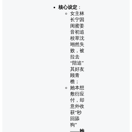
核心设定
：
女主林
长宁因
闺蜜姜
音初追
校草沈
翊然失
败，被
拉去
“陪追”
其好友
顾青
檐；
她本想
敷衍应
付，却
意外收
获“秒
回舔
狗”
——
她