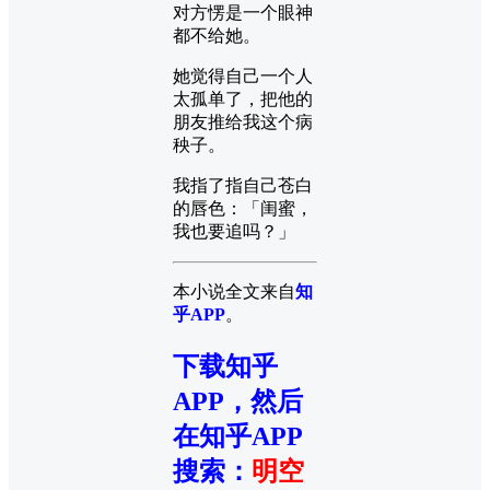
对方愣是一个眼神
都不给她。
她觉得自己一个人
太孤单了，把他的
朋友推给我这个病
秧子。
我指了指自己苍白
的唇色：「闺蜜，
我也要追吗？」
本小说全文来自
知
乎APP
。
下载知乎
APP，然后
在知乎APP
搜索
：
明空