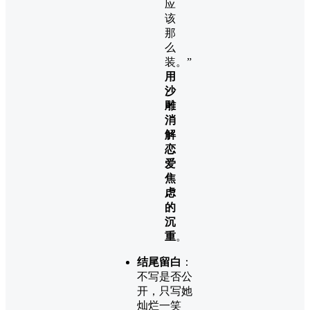
应
该
那
么
装。”
用
沙
雕
消
解
恋
爱
焦
虑
的
沉
重
。
结尾留白
：
不写是否公
开，只写她
灿烂一笑