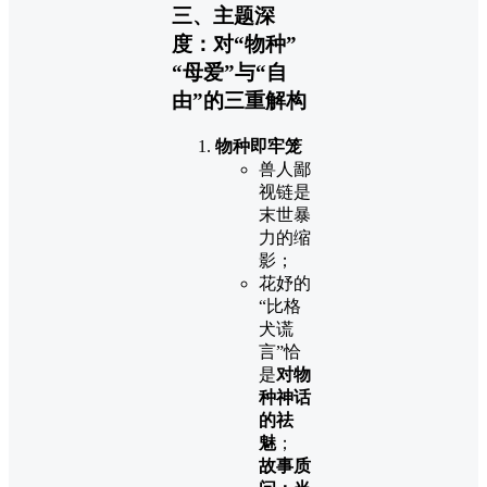
三、主题深
度：对“物种”
“母爱”与“自
由”的三重解构
物种即牢笼
兽人鄙
视链是
末世暴
力的缩
影；
花妤的
“比格
犬谎
言”恰
是
对物
种神话
的祛
魅
；
故事质