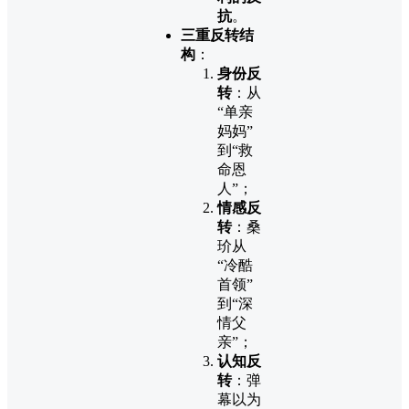
抗
。
三重反转结
构
：
身份反
转
：从
“单亲
妈妈”
到“救
命恩
人”；
情感反
转
：桑
玠从
“冷酷
首领”
到“深
情父
亲”；
认知反
转
：弹
幕以为