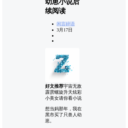
幼崽小说后
续阅读
闲言碎语
3月17日
好文推荐
宇宙无敌
霹雳螺旋升天炫彩
小美女请你看小说
想当妈那年，我在
黑市买了只兽人幼
崽。