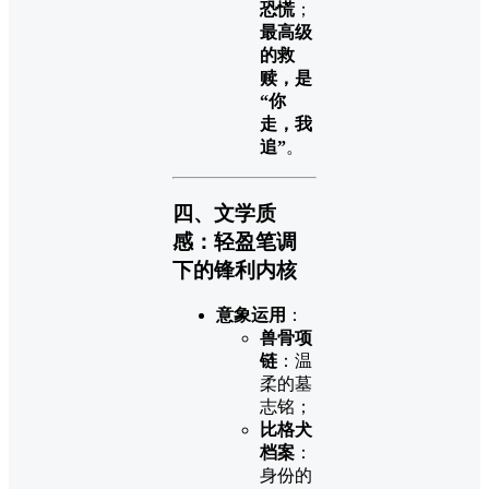
恐慌
；
最高级
的救
赎，是
“你
走，我
追”
。
四、文学质
感：轻盈笔调
下的锋利内核
意象运用
：
兽骨项
链
：温
柔的墓
志铭；
比格犬
档案
：
身份的