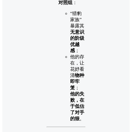
对照组
：
“猎豹
家族”
暴露其
无意识
的阶级
优越
感
；
他的存
在，让
花妤看
清
物种
即牢
笼
；
他的失
败，在
于低估
了对手
的狠
。