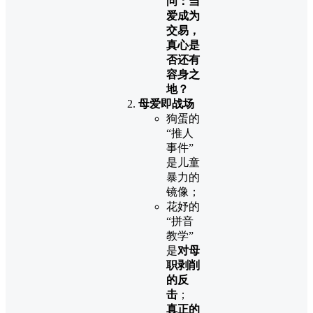
问：当
爱成为
交易，
真心是
否还有
容身之
地？
母爱即战场
狗蛋的
“推人
事件”
是儿童
暴力的
镜像；
花妤的
“拼音
教学”
是
对母
职剥削
的反
击
；
真正的