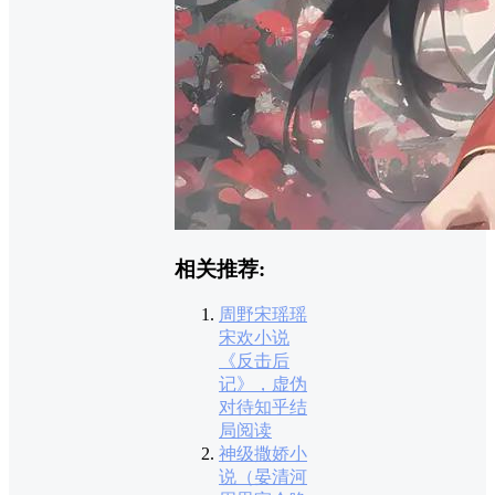
相关推荐:
周野宋瑶瑶
宋欢小说
《反击后
记》，虚伪
对待知乎结
局阅读
神级撒娇小
说（晏清河