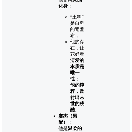
化身
：
“土狗”
是自卑
的遮羞
布；
他的存
在，让
花妤看
清
爱的
本质是
唯一
性
；
他的纯
粹，反
衬出末
世的残
酷
。
虞杰（男
配）
：
他是
温柔的