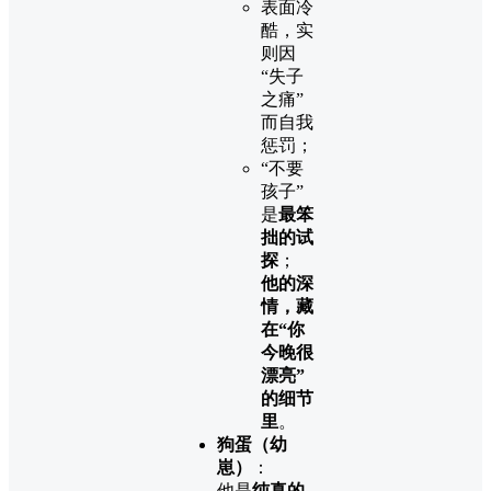
表面冷
酷，实
则因
“失子
之痛”
而自我
惩罚；
“不要
孩子”
是
最笨
拙的试
探
；
他的深
情，藏
在“你
今晚很
漂亮”
的细节
里
。
狗蛋（幼
崽）
：
他是
纯真的