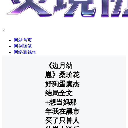
×
网站首页
网创随笔
网络赚钱
精
《边月幼
崽》桑玠花
妤狗蛋虞杰
结局全文
+想当妈那
年我在黑市
买了只兽人