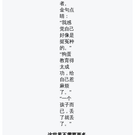
者。
金句点
睛：
“我感
觉自己
好像是
挺冤种
的。”
“狗蛋
教育得
太成
功，给
自己惹
麻烦
了。”
“一个
孩子而
已，丢
了就丢
了。”
这世界不需要更多