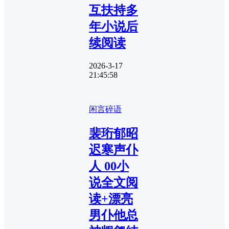
互扶持多
年小说后
续阅读
2026-3-17
21:45:58
闲言碎语
裴珩郁昭
迟寒声仆
人 00小
说全文阅
读+漂亮
男仆他总