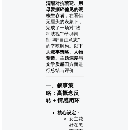
清醒对抗荒诞、用
母爱撕碎偏见的硬
核生存者
，在看似
无厘头的表象下，
完成了一场对“物
种歧视”“母职剥
削”与“自由意志”
的辛辣解构。以下
从
叙事策略、人物
塑造、主题深度与
文学质感
四方面进
行总结与评价：
一、叙事策
略：高概念反
转 + 情感闭环
核心设定
：
女主花
妤在黑