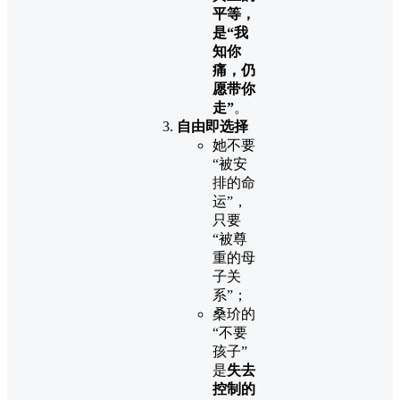
平等，
是“我
知你
痛，仍
愿带你
走”
。
自由即选择
她不要
“被安
排的命
运”，
只要
“被尊
重的母
子关
系”；
桑玠的
“不要
孩子”
是
失去
控制的