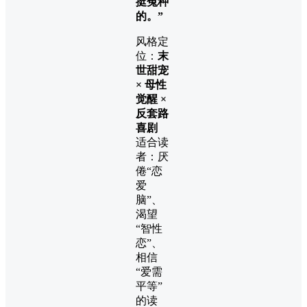
挺冤种
的。”
风格定
位：
末
世甜宠
× 母性
觉醒 ×
反套路
喜剧
适合读
者：厌
倦“恋
爱
脑”、
渴望
“智性
恋”、
相信
“爱需
平等”
的读