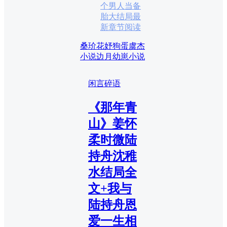
个男人当备
胎大结局最
新章节阅读
桑玠花妤狗蛋虞杰
小说
边月幼崽小说
闲言碎语
《那年青
山》姜怀
柔时微陆
持舟沈稚
水结局全
文+我与
陆持舟恩
爱一生相