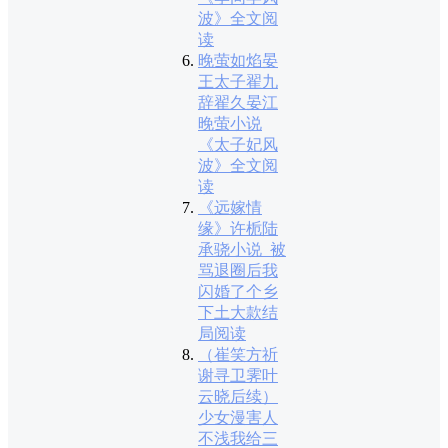
波》全文阅
读
晚萤如焰晏
王太子翟九
辞翟久晏江
晚萤小说
《太子妃风
波》全文阅
读
《远嫁情
缘》许栀陆
承骁小说_被
骂退圈后我
闪婚了个乡
下土大款结
局阅读
（崔笑方祈
谢寻卫霁叶
云晓后续）
少女漫害人
不浅我给三