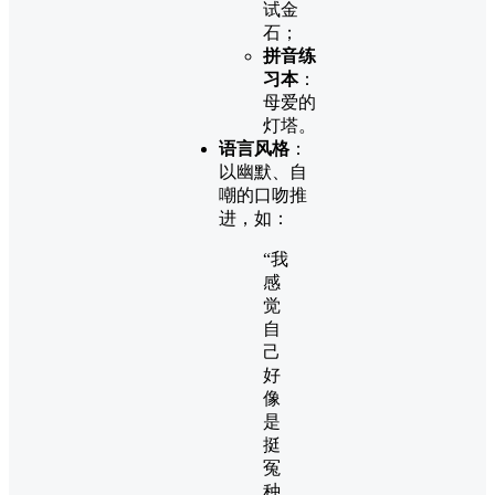
试金
石；
拼音练
习本
：
母爱的
灯塔。
语言风格
：
以幽默、自
嘲的口吻推
进，如：
“我
感
觉
自
己
好
像
是
挺
冤
种