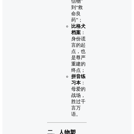
信物”
到“救
命良
药”；
比格犬
档案
：
身份谎
言的起
点，也
是尊严
重建的
终点；
拼音练
习本
：
母爱的
战场，
胜过千
言万
语。
二、人物塑