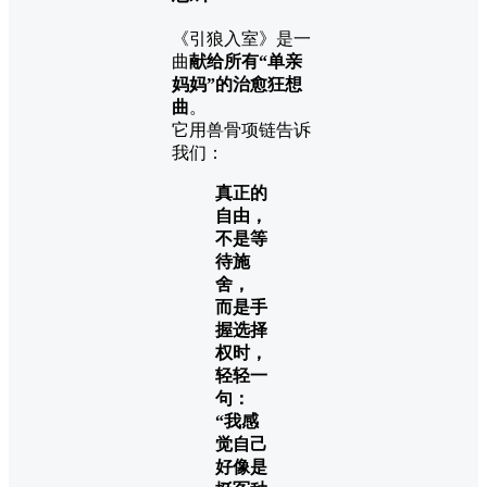
《引狼入室》是一
曲
献给所有“单亲
妈妈”的治愈狂想
曲
。
它用兽骨项链告诉
我们：
真正的
自由，
不是等
待施
舍，
而是手
握选择
权时，
轻轻一
句：
“我感
觉自己
好像是