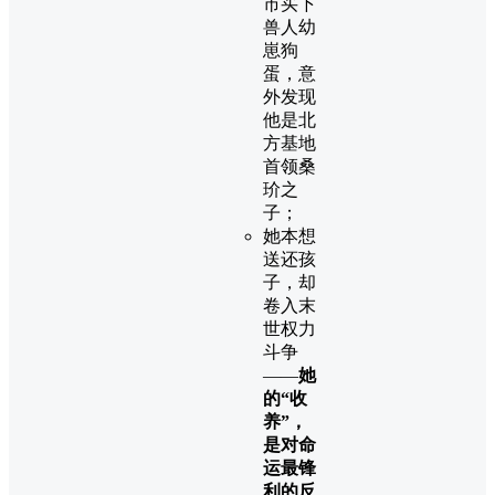
市买下
兽人幼
崽狗
蛋，意
外发现
他是北
方基地
首领桑
玠之
子；
她本想
送还孩
子，却
卷入末
世权力
斗争
——
她
的“收
养”，
是对命
运最锋
利的反