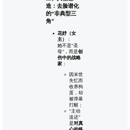
造：去脸谱化
的“非典型三
角”
花妤（女
主）
：
她不是“圣
母”，而是
创
伤中的战略
家
：
因末世
失忆而
收养狗
蛋，却
被弹幕
打醒；
“主动
送还”
是
对真
心的终