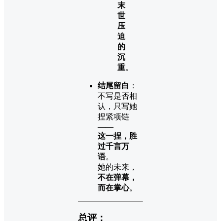
末
世
压
迫
的
沉
重
。
结尾留白
：
不写是否相
认，只写她
捏紧项链
——
这一捏，胜
过千言万
语
。
她的未来，
不在弹幕，
而在掌心
。
总评：