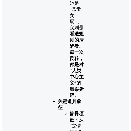
她是
“恶毒
女
配”，
实则是
看透规
则的清
醒者
。
每一次
反转，
都是对
“人类
中心主
义”的
温柔撕
碎
。
关键道具象
征
：
兽骨项
链
：从
“定情