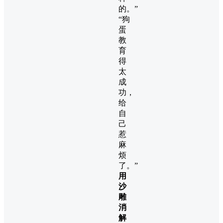
的。”
“狗
蛋
教
育
得
太
成
功，
给
自
己
惹
麻
烦
了。”
用
沙
雕
消
解