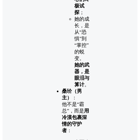
极试
探
；
她的成
长，是
从“恐
惧”到
“掌控”
的蜕
变。
她的武
器，是
眼泪与
算计
。
桑玠（男
主）
：
他不是“霸
总”，而是
用
冷漠包裹深
情的守护
者
：