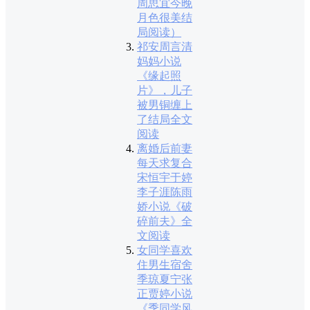
周思宜今晚
月色很美结
局阅读）
祁安周言清
妈妈小说
《缘起照
片》，儿子
被男铜缠上
了结局全文
阅读
离婚后前妻
每天求复合
宋恒宇于婷
李子涯陈雨
娇小说《破
碎前夫》全
文阅读
女同学喜欢
住男生宿舍
季琼夏宁张
正贾婷小说
《季同学风