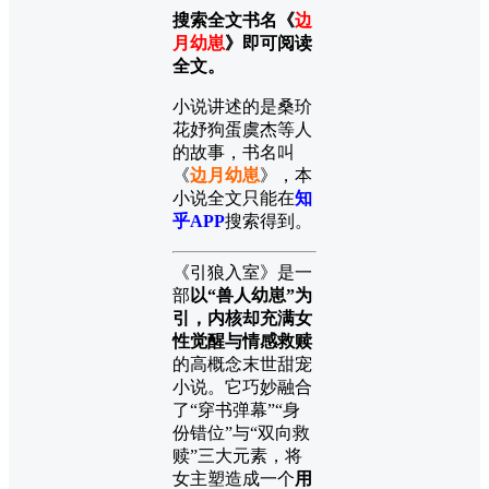
搜索全文书名《
边
月幼崽
》即可阅读
全文。
小说讲述的是桑玠
花妤狗蛋虞杰等人
的故事，书名叫
《
边月幼崽
》，本
小说全文只能在
知
乎APP
搜索得到。
《引狼入室》是一
部
以“兽人幼崽”为
引，内核却充满女
性觉醒与情感救赎
的高概念末世甜宠
小说。它巧妙融合
了“穿书弹幕”“身
份错位”与“双向救
赎”三大元素，将
女主塑造成一个
用