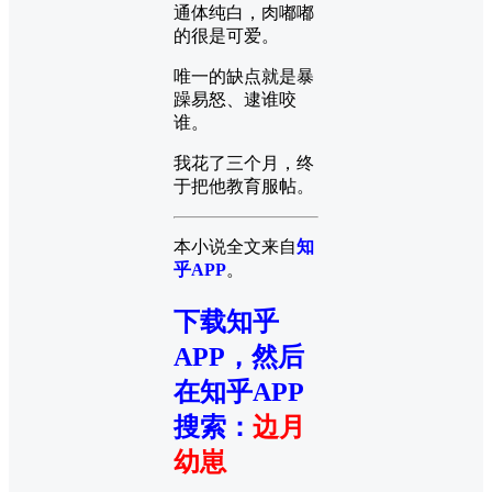
通体纯白，肉嘟嘟
的很是可爱。
唯一的缺点就是暴
躁易怒、逮谁咬
谁。
我花了三个月，终
于把他教育服帖。
本小说全文来自
知
乎APP
。
下载知乎
APP，然后
在知乎APP
搜索
：
边月
幼崽