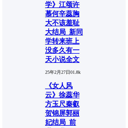
学》江颂许
慕何辛蕊胸
大不该羞耻
大结局_新同
学转来班上
没多久有一
天小说全文
25年2月27日
0
1.8k
《女人风
云》徐蕊华
方玉尺秦叡
贺锦屏郭丽
妃结局_前