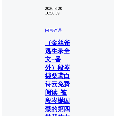
2026-3-20
16:56:39
闲言碎语
（金丝雀
逃生录全
文+番
外）段岑
樾桑鸢白
诗云免费
阅读_被
段岑樾囚
禁的第四