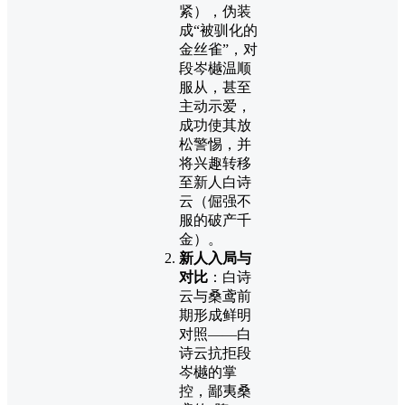
紧），伪装
成“被驯化的
金丝雀”，对
段岑樾温顺
服从，甚至
主动示爱，
成功使其放
松警惕，并
将兴趣转移
至新人白诗
云（倔强不
服的破产千
金）。
新人入局与
对比
：白诗
云与桑鸢前
期形成鲜明
对照——白
诗云抗拒段
岑樾的掌
控，鄙夷桑