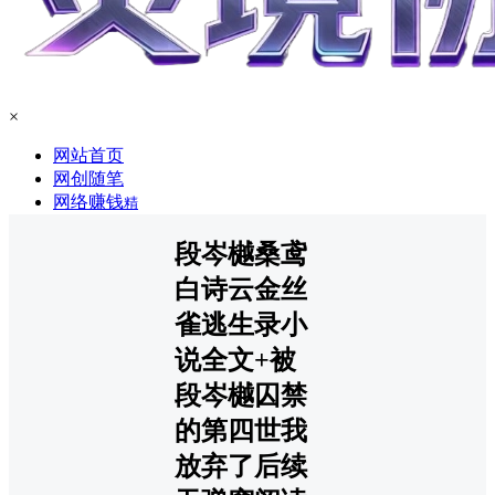
×
网站首页
网创随笔
网络赚钱
精
段岑樾桑鸢
白诗云金丝
雀逃生录小
说全文+被
段岑樾囚禁
的第四世我
放弃了后续