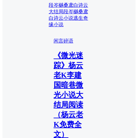
段岑樾桑鸢白诗云
大结局
段岑樾桑鸢
白诗云小说
逃生奇
缘小说
闲言碎语
《微光迷
踪》杨云
老K李建
国暗巷微
光小说大
结局阅读
（杨云老
K免费全
文）