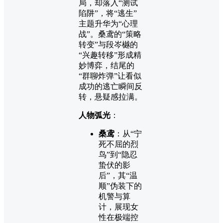
局，却落入“测试
陷阱”，将“逃生”
主题升华为“心理
战”。桑鸢的“策略
转变”与段岑樾的
“兴趣转移”形成精
妙博弈，结尾的
“群聊炸弹”让看似
成功的逃亡瞬间反
转，悬疑感拉满。
人物弧光
：
桑鸢
：从“宁
死不屈的烈
鸟”到“隐忍
蛰伏的影
后”，其“温
顺”伪装下的
机警与算
计，展现女
性在极端控