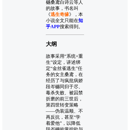
樾桑鸢白诗云等人
的故事，书名叫
《
逃生奇缘
》，本
小说全文只能在
知
乎APP
搜索得到。
大纲
故事采用“系统+重
生”设定，讲述绑
定“金丝雀逃生”任
务的女主桑鸢，在
经历了与疯批病娇
段岑樾同归于尽、
毒杀失败、被囚禁
折磨的前三世后，
第四世转变策略
——伪装温顺、不
再反抗，甚至“学
着爱他”，以降低
段岑樾的掌控欲与