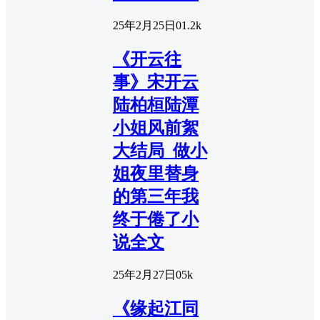
25年2月25日
0
1.2k
《开云往
事》宋开云
陆柏桓陆潭
小姐风前絮
大结局_做小
姐夜里替身
的第三年我
终于倦了小
说全文
25年2月27日
0
5k
《缘起江同