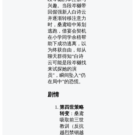
兴趣。当段岑樾带
回倔强新人白诗云
并逐渐转移注意力
时，桑鸢暗中筹划
逃跑，借宴会契机
在小学同学余梧帮
助下成功逃离，以
为终获自由，却从
聊天群得知“白诗
云可能是段岑樾找
来试探她的演
员”，瞬间坠入“仍
在局中”的恐慌。
剧情
第四世策略
转变
：桑鸢
吸取前三世
教训（反抗
越烈禁锢越