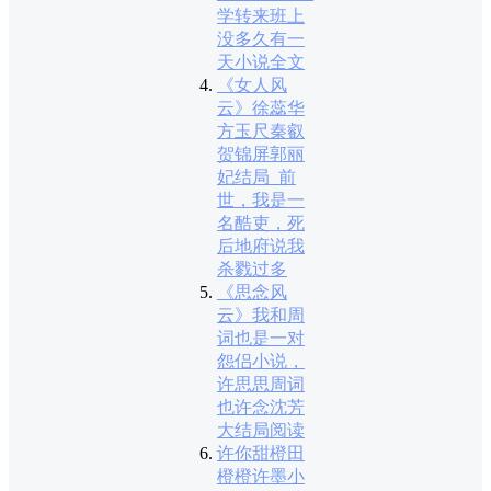
学转来班上
没多久有一
天小说全文
《女人风
云》徐蕊华
方玉尺秦叡
贺锦屏郭丽
妃结局_前
世，我是一
名酷吏，死
后地府说我
杀戮过多
《思念风
云》我和周
词也是一对
怨侣小说，
许思思周词
也许念沈芳
大结局阅读
许你甜橙田
橙橙许墨小