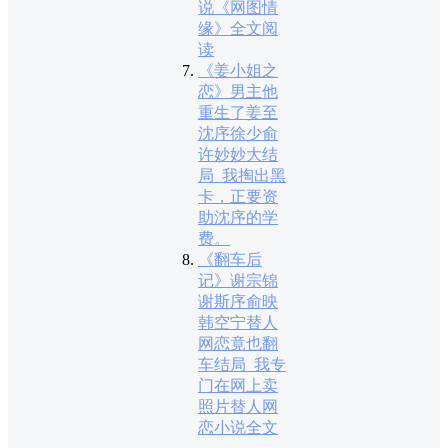
说《网图情
缘》全文阅
读
《姜小姐之
恋》男主他
重生了姜至
沈序徐少俞
许妙妙大结
局_我掏出黑
卡，正要资
助沈序的学
费。
《翻车后
记》谢宗锦
谢斯序俞映
韩空宁替人
网恋竟也翻
车结局_我专
门在网上卖
照片替人网
恋小说全文