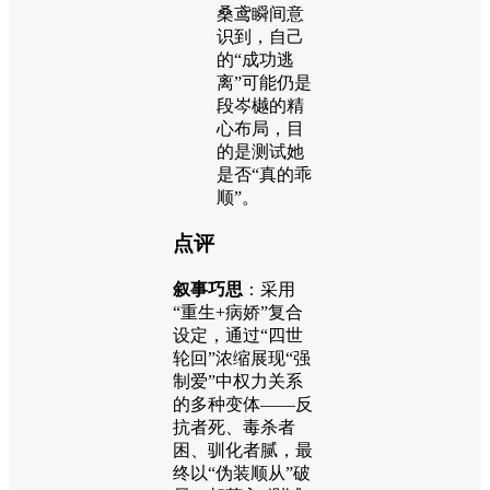
桑鸢瞬间意
识到，自己
的“成功逃
离”可能仍是
段岑樾的精
心布局，目
的是测试她
是否“真的乖
顺”。
点评
叙事巧思
：采用
“重生+病娇”复合
设定，通过“四世
轮回”浓缩展现“强
制爱”中权力关系
的多种变体——反
抗者死、毒杀者
困、驯化者腻，最
终以“伪装顺从”破