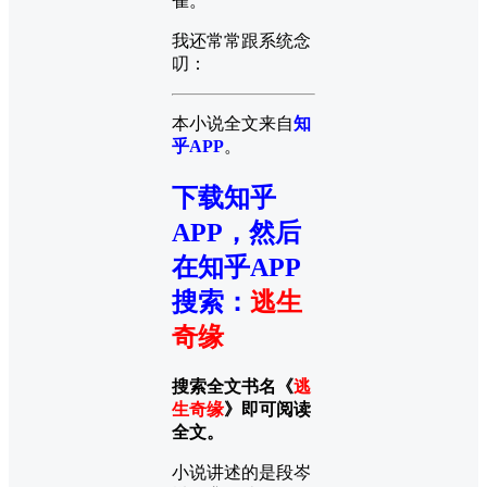
雀。
我还常常跟系统念
叨：
本小说全文来自
知
乎APP
。
下载知乎
APP，然后
在知乎APP
搜索
：
逃生
奇缘
搜索全文书名《
逃
生奇缘
》即可阅读
全文。
小说讲述的是段岑