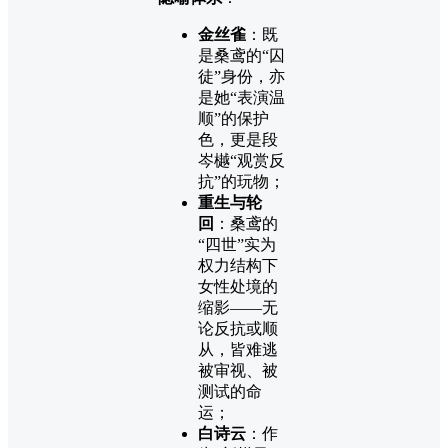
金丝雀
：既
是桑鸢的“囚
徒”身份，亦
是她“表演温
顺”的保护
色，更是段
岑樾“观赏反
抗”的玩物；
重生与轮
回
：桑鸢的
“四世”实为
权力结构下
女性处境的
缩影——无
论反抗或顺
从，皆难逃
被审视、被
测试的命
运；
白诗云
：作