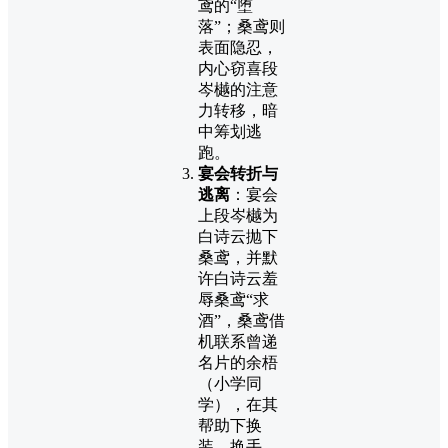
鸢的“堕
落”；桑鸢则
表面隐忍，
内心窃喜段
岑樾的注意
力转移，暗
中筹划逃
跑。
宴会转折与
逃离
：宴会
上段岑樾为
白诗云抛下
桑鸢，并默
许白诗云羞
辱桑鸢“求
酒”，桑鸢借
机联系曾递
名片的余梧
（小学同
学），在其
帮助下换
装、换手