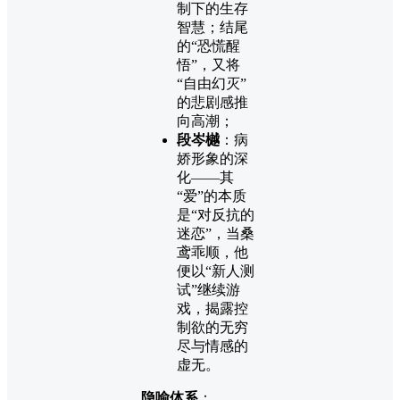
制下的生存
智慧；结尾
的“恐慌醒
悟”，又将
“自由幻灭”
的悲剧感推
向高潮；
段岑樾
：病
娇形象的深
化——其
“爱”的本质
是“对反抗的
迷恋”，当桑
鸢乖顺，他
便以“新人测
试”继续游
戏，揭露控
制欲的无穷
尽与情感的
虚无。
隐喻体系
：