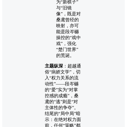
为“新棋子”
与“旧镜
像”，既是对
桑鸢曾经的
映射，亦可
能是段岑樾
操控的“戏中
戏”，强化
“楚门世界”
的荒诞。
主题纵深
：超越通
俗“病娇文学”，切
入“权力关系的流
动性”——段岑樾
的“爱”实为“对掌
控感的成瘾”，桑
鸢的“逃”则是“对
主体性的争夺”。
结尾的“局中局”暗
示：在绝对权力面
前，任何“策略”都