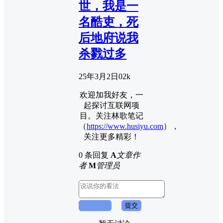
世，我是一
名酷吏，死
后地府说我
杀戮过多
25年3月2日
0
2k
欢迎加我好友，一
起探讨互联网项
目。关注林歌笔记
（
https://www.husiyu.com
），
关注更多精彩！
0 条回复
A
文章作
者
M
管理员
取消回复
提交