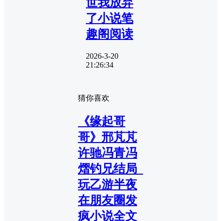
世我放弃
了小说笔
趣阁阅读
2026-3-20
21:26:34
猜你喜欢
《缘起哥
哥》邢芃芃
许驰冯青冯
熠钓兄结局_
玩乙游半夜
在朋友圈发
疯小说全文