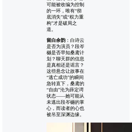
可能被收编为控制
的一环，唯有“彻
底消失”或“权力重
构”才是破局之
道。
留白余韵
：白诗云
是否为演员？段岑
樾是否早知桑鸢计
划？聊天群的信息
是真相还是谣言？
这些悬念让故事在
“逃亡成功”的瞬间
急转直下，桑鸢的
“自由”沦为薛定谔
状态——她可能从
未逃出段岑樾的掌
心，而读者的心也
被吊至深渊边缘。