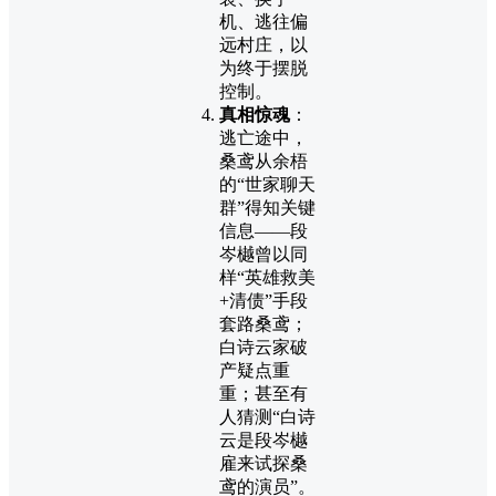
机、逃往偏
远村庄，以
为终于摆脱
控制。
真相惊魂
：
逃亡途中，
桑鸢从余梧
的“世家聊天
群”得知关键
信息——段
岑樾曾以同
样“英雄救美
+清债”手段
套路桑鸢；
白诗云家破
产疑点重
重；甚至有
人猜测“白诗
云是段岑樾
雇来试探桑
鸢的演员”。