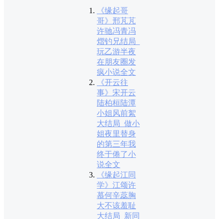
《缘起哥
哥》邢芃芃
许驰冯青冯
熠钓兄结局_
玩乙游半夜
在朋友圈发
疯小说全文
《开云往
事》宋开云
陆柏桓陆潭
小姐风前絮
大结局_做小
姐夜里替身
的第三年我
终于倦了小
说全文
《缘起江同
学》江颂许
慕何辛蕊胸
大不该羞耻
大结局_新同