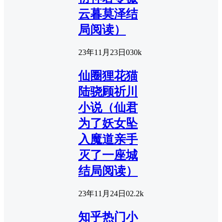
云暮莫泽结
局阅读）
23年11月23日
0
30k
仙圈狸花猫
陆骁顾祈川
小说（仙君
为了妖女坠
入魔道亲手
灭了一座城
结局阅读）
23年11月24日
0
2.2k
知乎热门小