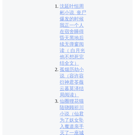
沈延叶恒周
彬小说_丧尸
爆发的时候
我正一个人
在宿舍睡得
昏天黑地后
续无弹窗阅
读（ 白月光
他不想死完
结全文）
孤烟历劫小
说（容许容
衍神君苓薇
云暮莫泽结
局阅读）
仙圈狸花猫
陆骁顾祈川
小说（仙君
为了妖女坠
入魔道亲手
灭了一座城