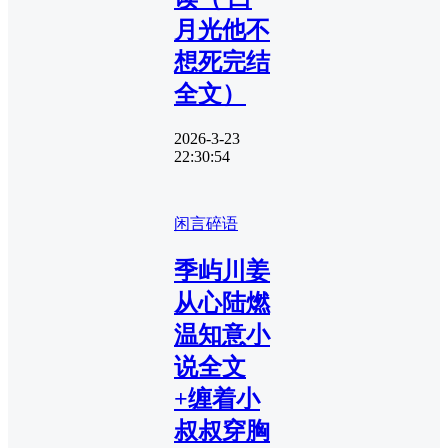
月光他不
想死完结
全文）
2026-3-23
22:30:54
闲言碎语
季屿川姜
从心陆燃
温知意小
说全文
+缠着小
叔叔穿胸