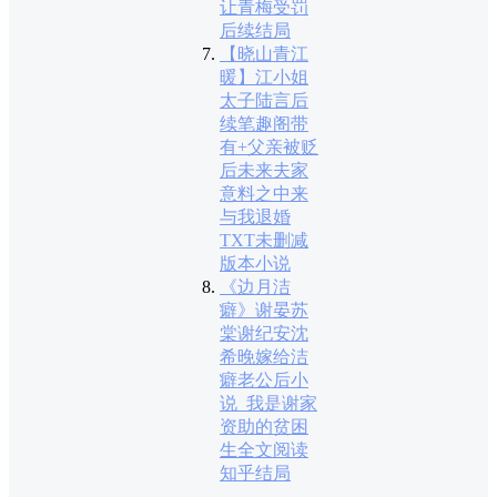
让青梅受罚
后续结局
【晓山青江
暖】江小姐
太子陆言后
续笔趣阁带
有+父亲被贬
后未来夫家
意料之中来
与我退婚
TXT未删减
版本小说
《边月洁
癖》谢晏苏
棠谢纪安沈
希晚嫁给洁
癖老公后小
说_我是谢家
资助的贫困
生全文阅读
知乎结局