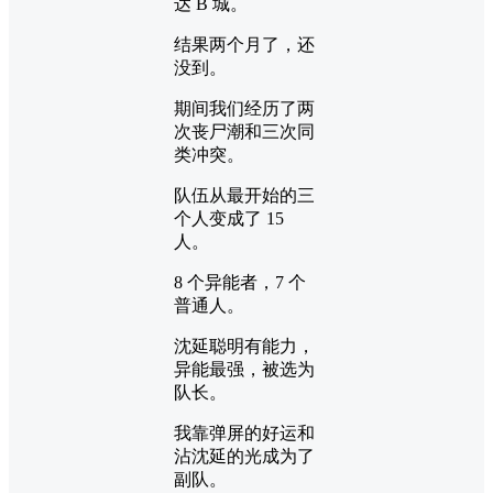
达 B 城。
结果两个月了，还
没到。
期间我们经历了两
次丧尸潮和三次同
类冲突。
队伍从最开始的三
个人变成了 15
人。
8 个异能者，7 个
普通人。
沈延聪明有能力，
异能最强，被选为
队长。
我靠弹屏的好运和
沾沈延的光成为了
副队。