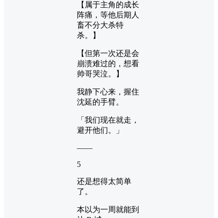
【属于主角的成长
阵痛，等他后期人
畜不分大杀特
杀。】
【但第一次还是会
崩溃难过的，想看
帅哥哭泣。】
我静下心来，握住
沈延的手臂。
「我们现在就走，
避开他们。」
——
5
还是想得太简单
了。
本以为一周就能到