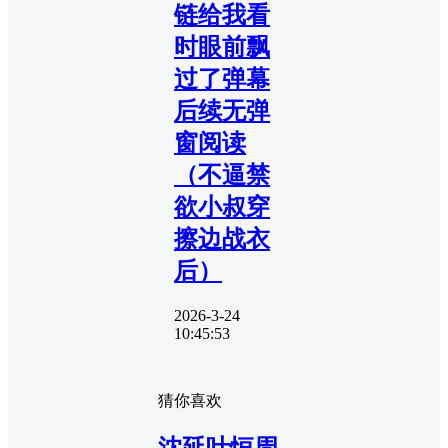
链给我看
时眼前飘
过了弹幕
后续无弹
窗阅读
（不逼禁
欲小叔穿
擦边战衣
后）
2026-3-24
10:45:53
猜你喜欢
沈延叶恒周