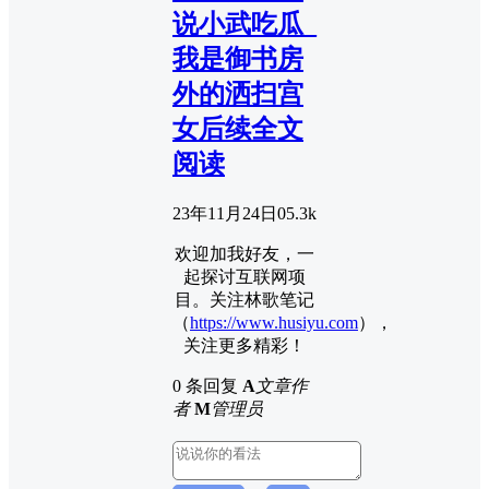
说小武吃瓜_
我是御书房
外的洒扫宫
女后续全文
阅读
23年11月24日
0
5.3k
欢迎加我好友，一
起探讨互联网项
目。关注林歌笔记
（
https://www.husiyu.com
），
关注更多精彩！
0 条回复
A
文章作
者
M
管理员