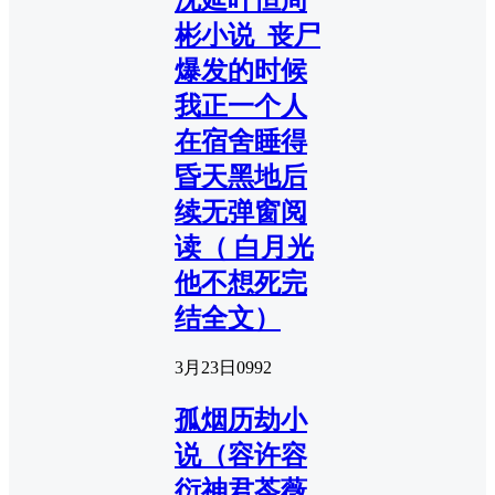
彬小说_丧尸
爆发的时候
我正一个人
在宿舍睡得
昏天黑地后
续无弹窗阅
读（ 白月光
他不想死完
结全文）
3月23日
0
992
孤烟历劫小
说（容许容
衍神君苓薇