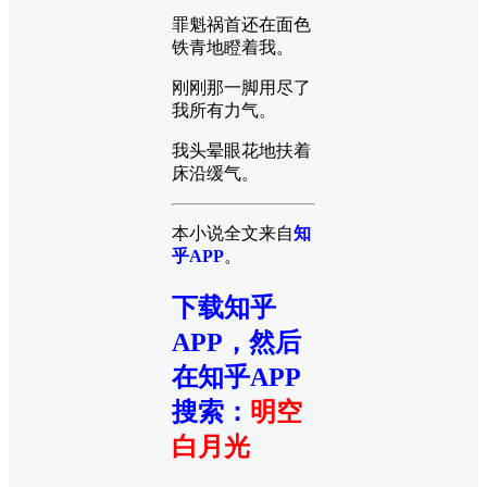
罪魁祸首还在面色
铁青地瞪着我。
刚刚那一脚用尽了
我所有力气。
我头晕眼花地扶着
床沿缓气。
本小说全文来自
知
乎APP
。
下载知乎
APP，然后
在知乎APP
搜索
：
明空
白月光