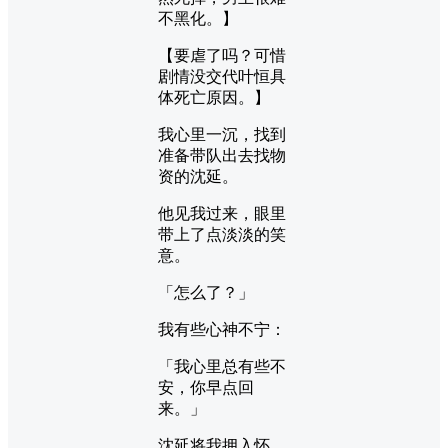
不黑化。】
【要虐了吗？可惜
剧情没交代叶恒具
体死亡原因。】
我心里一沉，找到
准备带队出去找物
资的沈延。
他见我过来，眼里
带上了点淡淡的笑
意。
「怎么了？」
我有些心神不宁：
「我心里总有些不
安，你早点回
来。」
沈延将我拥入怀