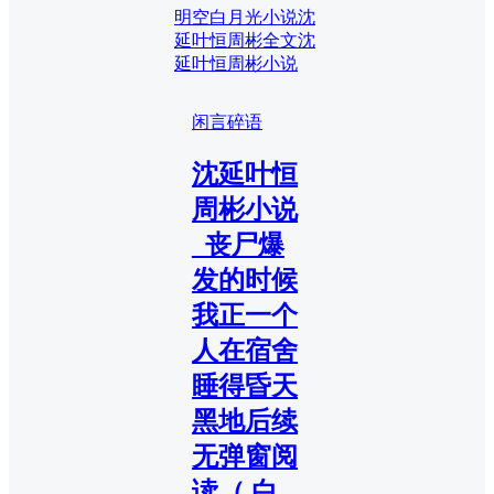
明空白月光小说
沈
延叶恒周彬全文
沈
延叶恒周彬小说
闲言碎语
沈延叶恒
周彬小说
_丧尸爆
发的时候
我正一个
人在宿舍
睡得昏天
黑地后续
无弹窗阅
读（ 白