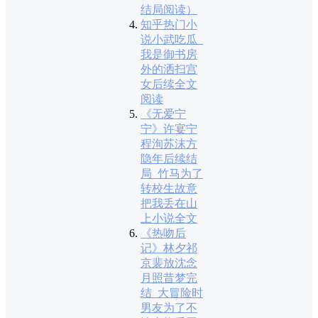
结局阅读）
知乎热门小
说小武吃瓜_
我是御书房
外的洒扫宫
女后续全文
阅读
《无爱宁
宁》许宴宁
程洵苏沫方
隐年后续结
局_竹马为了
转校生故意
把我丢在山
上小说全文
《热吻后
记》林夕祁
京裴放沈念
月照昔梦完
结_大冒险时
男友为了不