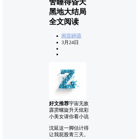
舍睡得昏天
黑地大结局
全文阅读
闲言碎语
3月24日
好文推荐
宇宙无敌
霹雳螺旋升天炫彩
小美女请你看小说
沈延这一脚估计得
让我屁股青三天。