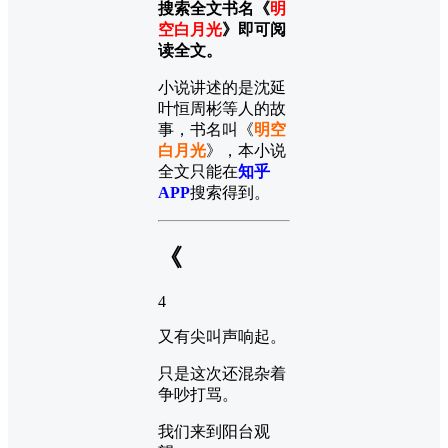
搜索全文书名《
明
空白月光
》即可阅
读全文。
小说讲述的是沈延
叶恒周彬等人的故
事，书名叫《
明空
白月光
》，本小说
全文只能在
知乎
APP
搜索得到。
《
4
又有尖叫声响起。
只是这次还混杂着
争吵打骂。
我们来到阳台观