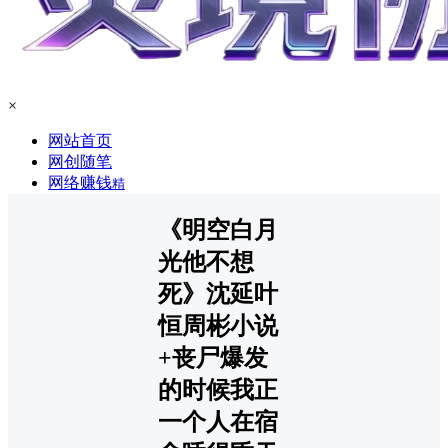
×
网站首页
网创随笔
网络赚钱
精
《明空白月
光他不想
死》沈延叶
恒周彬小说
+丧尸爆发
的时候我正
一个人在宿