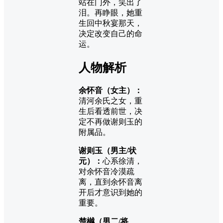
站在门外，笑出了
泪。再睁眼，她重
生回中秋宴那天，
决定改变自己的命
运。
人物解析
余怀音（女主）：
清河余氏之女，重
生后看透前世，决
定不再做谢则玉的
附属品。
谢则玉（男主/状
元）：
心系徐清，
对余怀音冷漠疏
离，直到余怀音离
开后才意识到她的
重要。
楚樾（男二/将