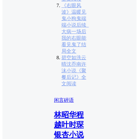
《右眼风
波》温暖见
鬼小狗鬼端
端小说后续_
大病一场后
我的右眼能
看见鬼了结
局全文
碧空如洗云
晴沈乔南许
沫小说《聚
餐后记》全
文阅读
闲言碎语
林昭华程
越叶时琛
银杏小说