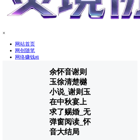
×
网站首页
网创随笔
网络赚钱
精
余怀音谢则
玉徐清楚樾
小说_谢则玉
在中秋宴上
求了赐婚_无
弹窗阅读_怀
音大结局