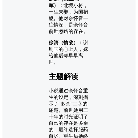
军）：
北境小将，
一生未娶，为国捐
躯。他对余怀音一
往情深，是余怀音
前世忽略的存在。
徐清（情敌）：
谢
则玉的心上人，嫁
给他后却早早离
世。
主题解读
小说通过余怀音重
生的设定，深刻揭
示了"多余"二字的
痛楚。前世她用三
十年的时光证明了
自己的存在是多余
的，最终选择服药
自尽。重生后她终