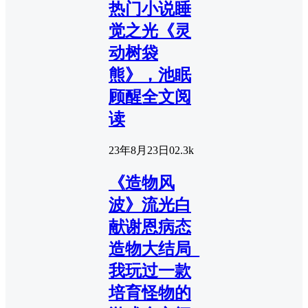
热门小说睡
觉之光《灵
动树袋
熊》，池眠
顾醒全文阅
读
23年8月23日
0
2.3k
《造物风
波》流光白
献谢恩病态
造物大结局_
我玩过一款
培育怪物的