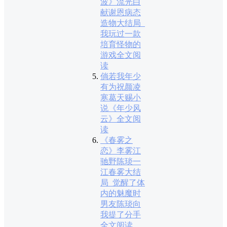
波》流光白
献谢恩病态
造物大结局_
我玩过一款
培育怪物的
游戏全文阅
读
倘若我年少
有为祝颜凌
寒葛天赐小
说《年少风
云》全文阅
读
《春雾之
恋》李雾江
驰野陈琰一
江春雾大结
局_觉醒了体
内的魅魔时
男友陈琰向
我提了分手
全文阅读