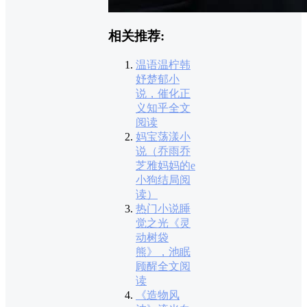
相关推荐:
温语温柠韩
妤楚郁小
说，催化正
义知乎全文
阅读
妈宝荡漾小
说（乔雨乔
芝雅妈妈的e
小狗结局阅
读）
热门小说睡
觉之光《灵
动树袋
熊》，池眠
顾醒全文阅
读
《造物风