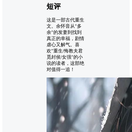
短评
这是一部古代重生
文。余怀音从"多
余"的发妻到找到
真正的幸福，剧情
虐心又解气。喜
欢"重生/悔教夫君
觅封侯/女强"的小
说的读者，这部绝
对值得一追！