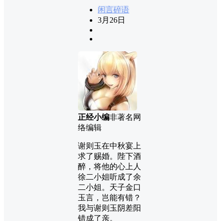
闲言碎语
3月26日
正经小编
非著名网
络编辑
谢则玉在中秋宴上
求了赐婚。陛下酒
醉，将他的心上人
徐二小姐听成了余
二小姐。天子金口
玉言，岂能有错？
我与谢则玉阴差阳
错成了亲。