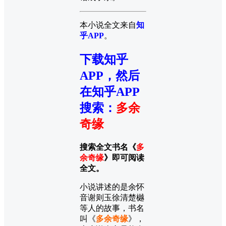
本小说全文来自
知
乎APP
。
下载知乎
APP，然后
在知乎APP
搜索
：
多余
奇缘
搜索全文书名《
多
余奇缘
》即可阅读
全文。
小说讲述的是余怀
音谢则玉徐清楚樾
等人的故事，书名
叫《
多余奇缘
》，