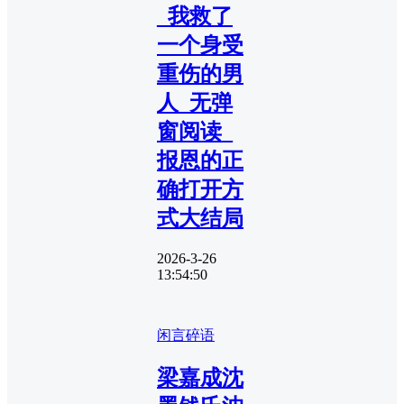
_我救了
一个身受
重伤的男
人_无弹
窗阅读_
报恩的正
确打开方
式大结局
2026-3-26
13:54:50
闲言碎语
梁嘉成沈