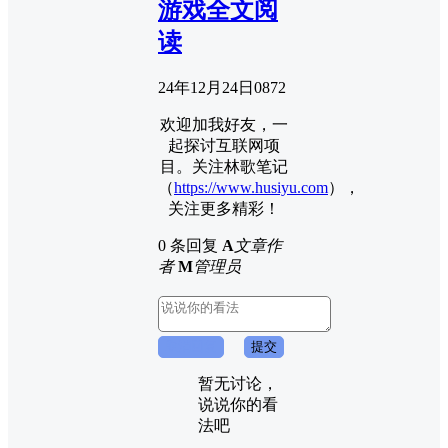
游戏全文阅
读
24年12月24日
0
872
欢迎加我好友，一
起探讨互联网项
目。关注林歌笔记
（
https://www.husiyu.com
），
关注更多精彩！
0 条回复
A
文章作
者
M
管理员
取消回复
提交
暂无讨论，
说说你的看
法吧