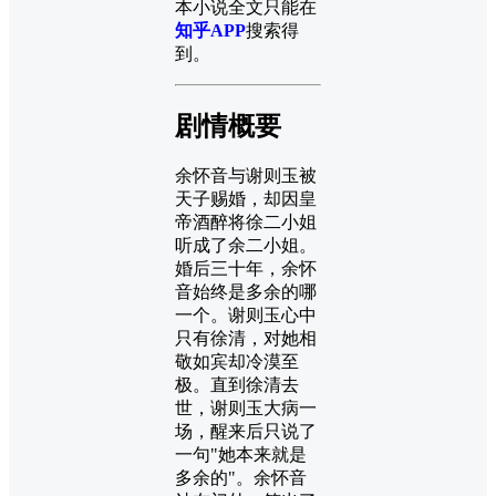
本小说全文只能在
知乎APP
搜索得
到。
剧情概要
余怀音与谢则玉被
天子赐婚，却因皇
帝酒醉将徐二小姐
听成了余二小姐。
婚后三十年，余怀
音始终是多余的哪
一个。谢则玉心中
只有徐清，对她相
敬如宾却冷漠至
极。直到徐清去
世，谢则玉大病一
场，醒来后只说了
一句"她本来就是
多余的"。余怀音