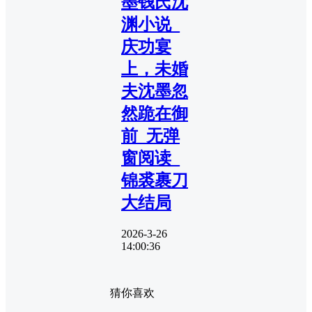
墨钱氏沈
渊小说_
庆功宴
上，未婚
夫沈墨忽
然跪在御
前_无弹
窗阅读_
锦裘裹刀
大结局
2026-3-26
14:00:36
猜你喜欢