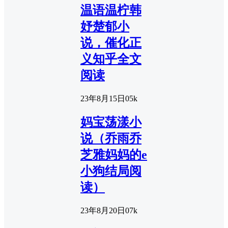
温语温柠韩
妤楚郁小
说，催化正
义知乎全文
阅读
23年8月15日
0
5k
妈宝荡漾小
说（乔雨乔
芝雅妈妈的e
小狗结局阅
读）
23年8月20日
0
7k