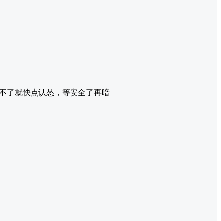
不了就快点认怂，等安全了再暗