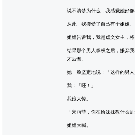
说不清楚为什么，我感觉她好像
从此，我接受了自己有个姐姐。
姐姐告诉我，我是虐文女主，将
结果那个男人掌权之后，嫌弃我
才后悔。
她一脸坚定地说：「这样的男人
我：「呸！」
我娘大惊。
「宋雨菲，你在给妹妹教什么乱
姐姐大喊。