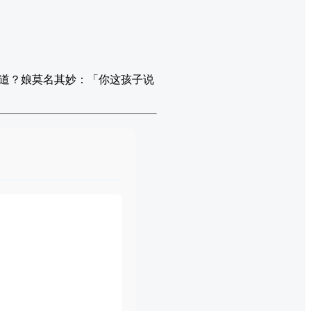
道？娘莫名其妙：「你这孩子说