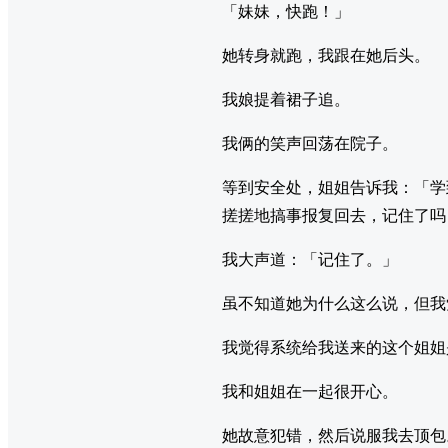
「妹妹，快跑！」
她转身就跑，我跟在她后头。
我娘提着裙子追。
我俩的笑声回荡在院子。
等到安全处，姐姐告诉我：「学
搓搓地搞事报复回去，记住了吗
我大声道：「记住了。」
虽不知道她为什么这么说，但我
我觉得系统给我送来的这个姐姐
我和姐姐在一起很开心。
她故意犯错，然后说服我去顶包