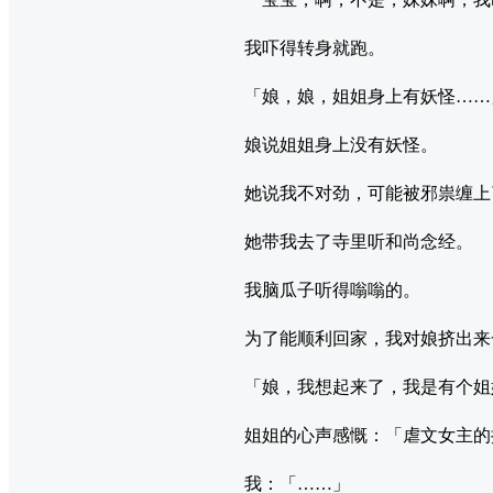
我吓得转身就跑。
「娘，娘，姐姐身上有妖怪……
娘说姐姐身上没有妖怪。
她说我不对劲，可能被邪祟缠上
她带我去了寺里听和尚念经。
我脑瓜子听得嗡嗡的。
为了能顺利回家，我对娘挤出来
「娘，我想起来了，我是有个姐
姐姐的心声感慨：「虐文女主的
我：「……」