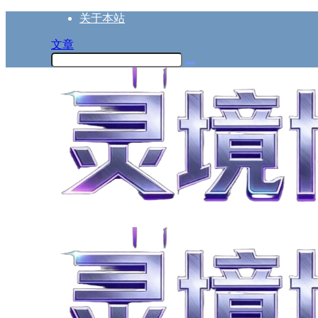
关于本站
文章