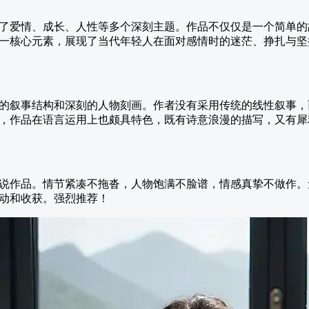
了爱情、成长、人性等多个深刻主题。作品不仅仅是一个简单的
一核心元素，展现了当代年轻人在面对感情时的迷茫、挣扎与坚
的叙事结构和深刻的人物刻画。作者没有采用传统的线性叙事，
，作品在语言运用上也颇具特色，既有诗意浪漫的描写，又有犀
说作品。情节紧凑不拖沓，人物饱满不脸谱，情感真挚不做作。
动和收获。强烈推荐！