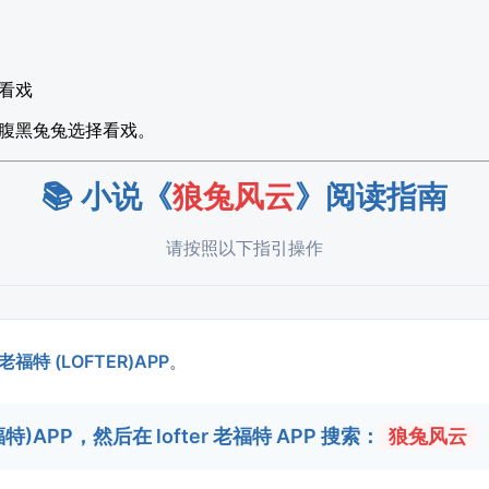
看戏
腹黑兔兔选择看戏。
📚 小说
《
狼兔风云
》
阅读指南
请按照以下指引操作
福特 (LOFTER)APP
。
老福特)APP，然后在 lofter 老福特 APP 搜索：
狼兔风云