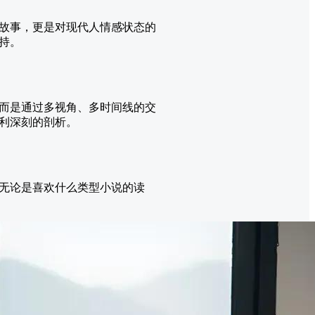
故事，更是对现代人情感状态的
持。
而是通过多视角、多时间线的交
利深刻的剖析。
无论是喜欢什么类型小说的读