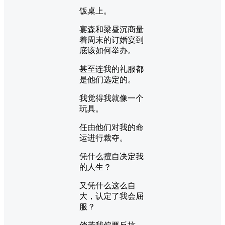
饭桌上。
宴森和梁昼沉商量
着周末的订婚宴到
底该如何举办。
甚至连我的礼服都
是他们选定的。
我觉得我就像一个
玩具。
任由他们对我的命
运进行裁夺。
凭什么擅自决定我
的人生？
又凭什么这么自
大，认定了我会屈
服？