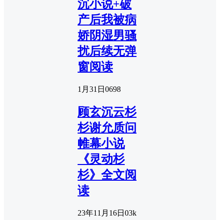
沉小说+破
产后我被病
娇阴湿男骚
扰后续无弹
窗阅读
1月31日
0
698
顾玄沉云杉
杉谢允质问
帷幕小说
《灵动杉
杉》全文阅
读
23年11月16日
0
3k