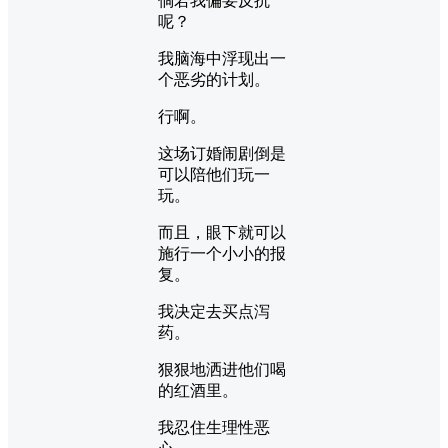
倘若我偏要反抗
呢？
我脑海中浮现出一
个恶劣的计划。
行啊。
这场订婚闹剧倒是
可以陪他们玩一
玩。
而且，眼下就可以
施行一个小小的报
复。
我决定去买点泻
药。
狠狠地洒进他们喝
的红酒里。
我忍住生理性恶