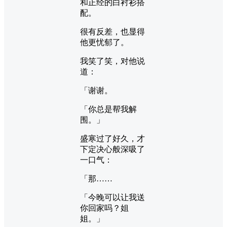
和正经的白衬衫搭
配。
很有反差，也显得
他更忧郁了。
我笑了笑，对他说
道：
「谢谢。
「你总是帮我解
围。」
盛寒过了好久，才
下定决心般深吸了
一口气：
「那……
「今晚可以让我送
你回家吗？姐
姐。」