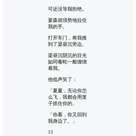
可还没等我拒绝。
宴森就强势地拉住
我的手。
打开车门，将我推
到了梁昼沉旁边。
梁昼沉阴沉的目光
如同毒蛇一般缠绕
着我。
他低声笑了：
「夏夏，无论你怎
么飞，我都会用笼
子抓住你的。
「你看，你又回到
我身边了。」
13