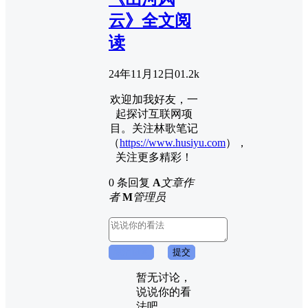
云》全文阅
读
24年11月12日
0
1.2k
欢迎加我好友，一
起探讨互联网项
目。关注林歌笔记
（
https://www.husiyu.com
），
关注更多精彩！
0 条回复
A
文章作
者
M
管理员
取消回复
提交
暂无讨论，
说说你的看
法吧