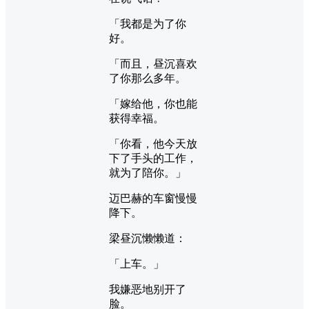
「我都是为了你
好。
「而且，昼沉喜欢
了你那么多年。
「嫁给他，你也能
获得幸福。
「你看，他今天放
下了手头的工作，
就为了陪你。」
迈巴赫的车窗慢慢
降下。
梁昼沉懒懒道：
「上车。」
我嫌恶地别开了
脸。