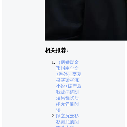
相关推荐:
（病娇爆金
币指南全文
+番外）宴夏
盛寒梁昼沉
小说+破产后
我被病娇阴
湿男骚扰后
续无弹窗阅
读
顾玄沉云杉
杉谢允质问