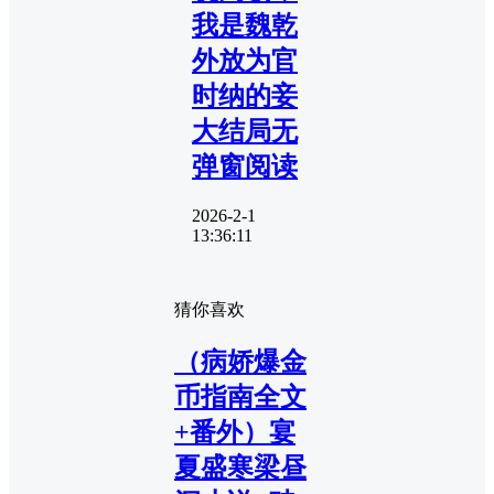
我是魏乾
外放为官
时纳的妾
大结局无
弹窗阅读
2026-2-1
13:36:11
猜你喜欢
（病娇爆金
币指南全文
+番外）宴
夏盛寒梁昼