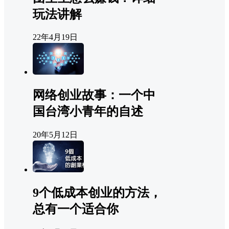
玩法讲解
22年4月19日
网络创业故事：一个中
国台湾小青年的自述
20年5月12日
9个低成本创业的方法，
总有一个适合你