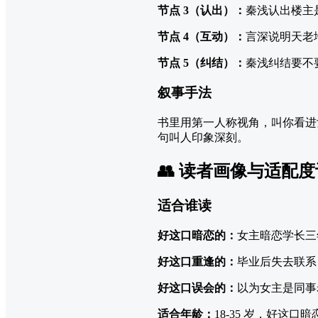
节点 3（认出）：
秦浅认出楼主
节点 4（互动）：
言深说明天老
节点 5（纠结）：
秦浅纠结要不
叙事手法
书里用第一人称视角，叫你看进
句叫人印象深刻。
👥 读者画像与适配
适合谁读
好这口暗恋的：
女主暗恋学长三
好这口重逢的：
毕业后失去联系
好这口误会的：
以为女主是同事
适合年龄：
18-35 岁，好这口