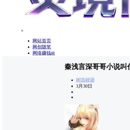
×
网站首页
网创随笔
网络赚钱
精
秦浅言深哥哥小说叫
闲言碎语
3月30日