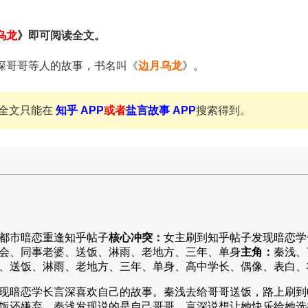
乌龙
》即可阅读全文。
深哥哥等人的故事，书名叫《
边月乌龙
》。
全文只能在
知乎 APP
或者
盐言故事 APP
搜索得到。
都市暗恋重逢知乎帖子
核心冲突：
女主刷到知乎帖子发现暗恋学
会、同事老婆、送饭、淋雨、老地方、三年、单身
主角：
秦浅、
、送饭、淋雨、老地方、三年、单身、高中学长、偶像、表白、
现暗恋学长言深喜欢自己的故事。秦浅去给哥哥送饭，路上刷到
饭还嫌弃，秦浅发现说的是自己哥哥。言深说想让她快乐给她选