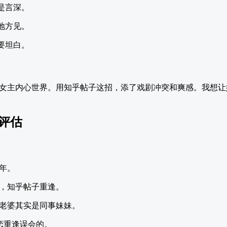
是言深。
地方见。
要坦白。
女主内心世界。用知乎帖子这招，添了戏剧冲突和爽感。我想让
度评估
年。
，知乎帖子重逢。
老婆其实是同事妹妹。
暗恋重逢误会的。