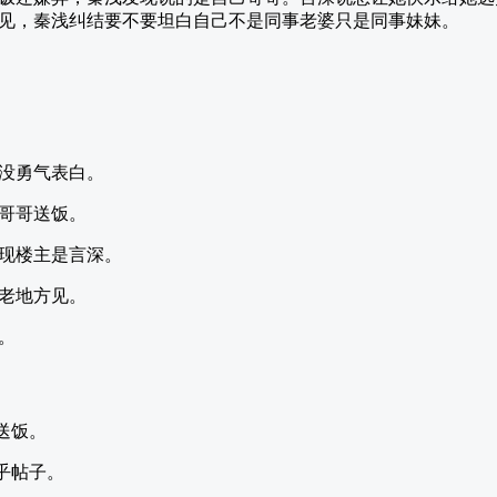
见，秦浅纠结要不要坦白自己不是同事老婆只是同事妹妹。
没勇气表白。
哥哥送饭。
现楼主是言深。
老地方见。
。
送饭。
乎帖子。