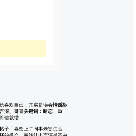
长喜欢自己，其实是误会
情感标
言深、哥哥
关键词：
暗恋、重
将错就错
帖子「喜欢上了同事老婆怎么
择的机会，秦浅认出言深是高中