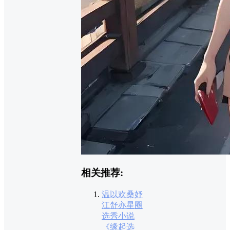
相关推荐:
温以欢桑妤
江舒亦星圈
选秀小说
《缘起选