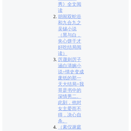
秀》全文阅
读
胡闹双蛇谷
和九合九之
吴锡小说
（黑与白，
夹心饼干才
好吃结局阅
读）
厉晟则厉子
涵白清婉小
说+情史变成
废纸的那一
天大结局+我
哥是书中的
深情男二。
此刻，他对
女主爱而不
得，决心自
杀。
（素仪谢庭