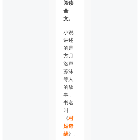
阅读
全
文。
小说
讲述
的是
方月
洛声
苏沫
等人
的故
事，
书名
叫
《
村
姑奇
缘
》。