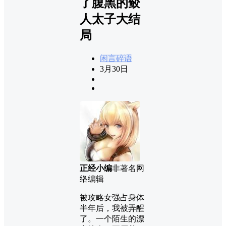
了腹黑的鲛
人太子大结
局
闲言碎语
3月30日
正经小编
非著名网
络编辑
被攻略女强占身体
半年后，我被弄醒
了。一个陌生的漂