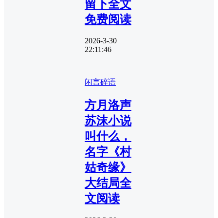
留下全文
免费阅读
2026-3-30
22:11:46
闲言碎语
方月洛声
苏沫小说
叫什么，
名字《村
姑奇缘》
大结局全
文阅读