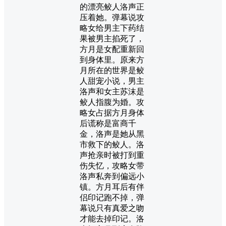
的漂亮鲛人洛声正
压着她。弹幕说攻
略女给男主下药结
果被男主掐死了，
方月是女配重新回
到身体里。原来方
月所在的世界是鲛
人甜宠小说，男主
洛声和女主苏沫是
鲛人指腹为婚。攻
略女占据方月身体
后谎称是富商千
金，洛声是她从黑
市救下的鲛人。洛
声抢亲时被打到重
伤失忆，攻略女带
洛声私奔到偏远小
镇。方月耳后有伴
侣印记跑不掉，弹
幕说只有真爱之吻
才能去掉印记。洛