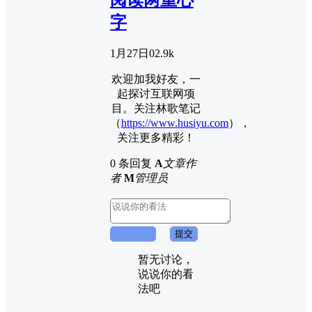
字
1月27日
0
2.9k
欢迎加我好友，一
起探讨互联网项
目。关注林歌笔记
（
https://www.husiyu.com
），
关注更多精彩！
0 条回复
A
文章作
者
M
管理员
取消回复
提交
暂无讨论，
说说你的看
法吧