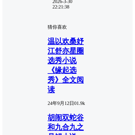
2026-3-30
22:21:38
猜你喜欢
温以欢桑妤
江舒亦星圈
选秀小说
《缘起选
秀》全文阅
读
24年9月12日
0
1.9k
胡闹双蛇谷
和九合九之