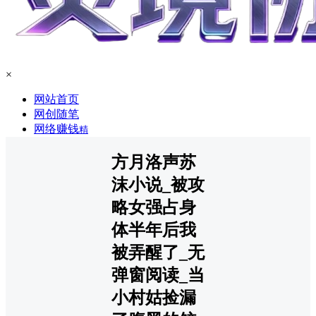
×
网站首页
网创随笔
网络赚钱
精
方月洛声苏
沫小说_被攻
略女强占身
体半年后我
被弄醒了_无
弹窗阅读_当
小村姑捡漏