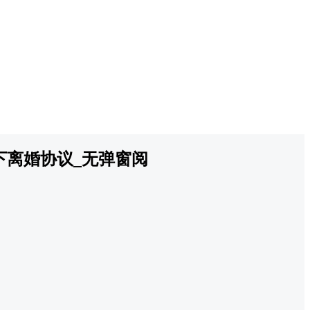
下离婚协议_无弹窗阅