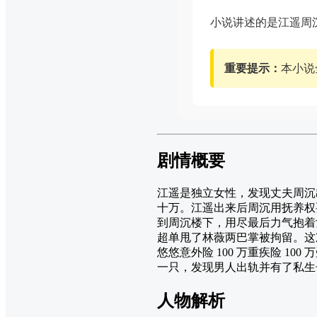
小说讲述的是江遥周
重要提示：
本小说
剧情概要
江遥是独立女性，发现丈夫周沉
十万。江遥出来后周沉用抚养权
到周沉楼下，用尽最后力气抱着
超单甩了林薇两巴掌被拘留。这
悠悠意外险 100 万重疾险 
一只，发现男人出轨并有了私生
人物解析