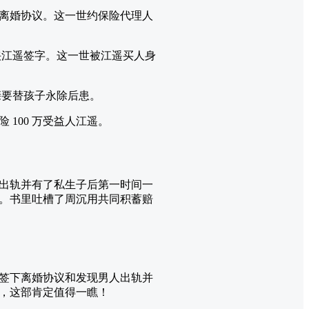
离婚协议。这一世约保险代理人
挟江遥签字。这一世被江遥买人身
亲要替孩子永除后患。
 100 万受益人江遥。
出轨并有了私生子后第一时间一
。书里吐槽了周沉用共同积蓄赔
签下离婚协议和发现男人出轨并
，这部肯定值得一瞧！