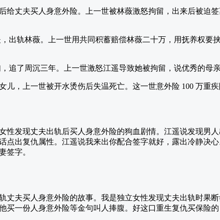
后给丈夫买人身意外险。上一世被林薇激怒拘留，出来后被迫签
夫，出轨林薇。上一世用共同积蓄赔偿林薇二十万，用抚养权要
妇，追了周沉三年。上一世激怒江遥导致她被拘留，说优秀的母
女儿，上一世被开水烫伤后失温死亡。这一世意外险 100 万重疾险
女性发现丈夫出轨后买人身意外险的狗血剧情。江遥说发现男人
话点出复仇属性。江遥说我来出你配合签字就好，露出冷静决心
妻签字。
轨丈夫买人身意外险的故事。我是独立女性发现丈夫出轨时果断
他买一份人身意外险等金句叫人捧腹。好这口重生复仇买保险的