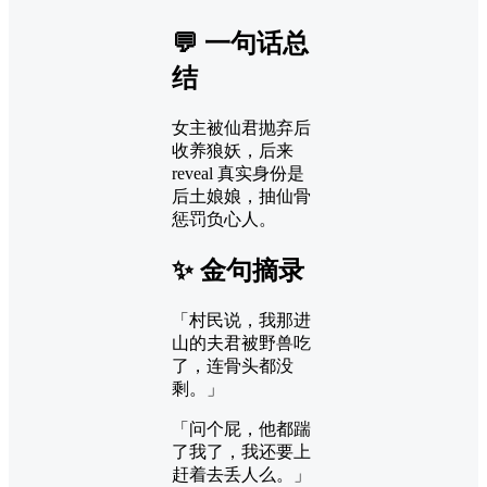
💬 一句话总
结
女主被仙君抛弃后
收养狼妖，后来
reveal 真实身份是
后土娘娘，抽仙骨
惩罚负心人。
✨ 金句摘录
「村民说，我那进
山的夫君被野兽吃
了，连骨头都没
剩。」
「问个屁，他都踹
了我了，我还要上
赶着去丢人么。」