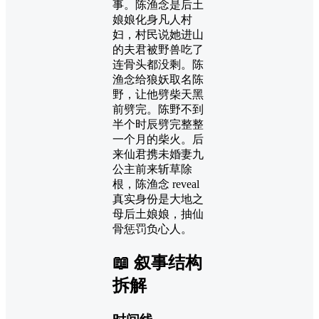
事。陈渔念是后土
娘娘化身凡人村
妇，村民说她进山
的夫君被野兽吃了
连骨头都没剩。陈
渔念给狼妖取名陈
野，让他劈柴天黑
前劈完。陈野不到
半个时辰劈完整整
一个月的柴火。后
来仙君携未婚妻九
公主前来斩草除
根，陈渔念 reveal
真实身份是大地之
母后土娘娘，抽仙
骨惩罚负心人。
📖 叙事结构
拆解