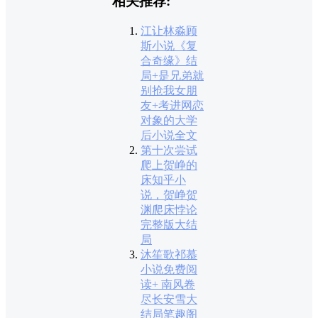
相关推荐:
江让林淼顾
斯小说《复
合奇缘》结
局+是兄弟就
别抢我女朋
友+考进网恋
对象的大学
后小说全文
第十次尝试
爬上贺峥的
床知乎小
说，贺峥贺
渊爬床悖论
完整版大结
局
沐笙歌祁慕
小说免费阅
读+ 南风卷
尽长安雪大
结局笔趣阁