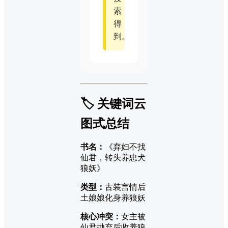
索
得
到。
🏷️ 关键词云
图式总结
书名：
《弃妇不找
仙君，转头养忠犬
狼妖》
类型：
古装言情后
土娘娘化身养狼妖
核心冲突：
女主被
仙君抛弃后收养狼