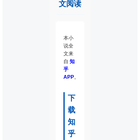
文阅读
本小
说全
文来
自
知
乎
APP
。
下
载
知
乎