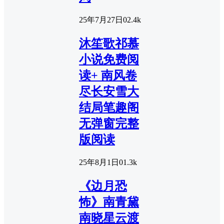
25年7月27日
0
2.4k
沐笙歌祁慕
小说免费阅
读+ 南风卷
尽长安雪大
结局笔趣阁
无弹窗完整
版阅读
25年8月1日
0
1.3k
《边月恐
怖》南青黛
南晓星云渡