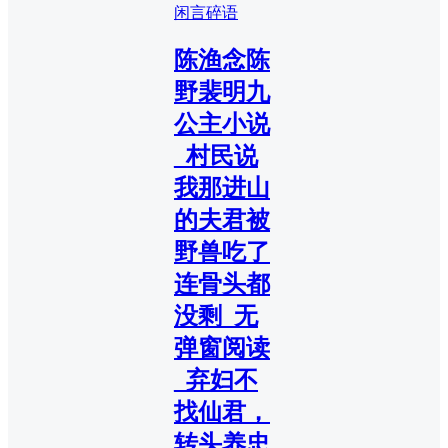
闲言碎语
陈渔念陈
野裴明九
公主小说
_村民说
我那进山
的夫君被
野兽吃了
连骨头都
没剩_无
弹窗阅读
_弃妇不
找仙君，
转头养忠