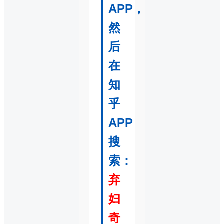
APP，
然
后
在
知
乎
APP
搜
索：
弃
妇
奇