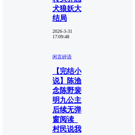
犬狼妖大
结局
2026-3-31
17:09:48
闲言碎语
【完结小
说】陈渔
念陈野裴
明九公主
后续无弹
窗阅读_
村民说我