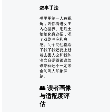
叙事手法
书里用第一人称视
角，叫你看进女主
内心世界。用后土
娘娘化身这招，添
了戏剧冲突和爽
感。问个屁他都踹
了我了我还要上赶
着去丢人么和我陈
渔念命硬得很谁给
谁陪葬还不一定等
金句叫人印象深
刻。
👥 读者画像
与适配度评
估