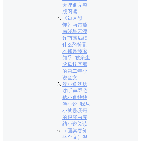
无弹窗完整
版阅读
《边月恐
怖》南青黛
南晓星云渡
许南茜后续_
什么恐怖副
本那是我家
知乎_被亲生
父母接回家
的第二年小
说全文
沈小鱼沈厌
沈听声乔欣
然小鱼快快
游小说_我从
小就是我哥
的跟屁虫完
结小说阅读
（画棠春知
乎全文）温