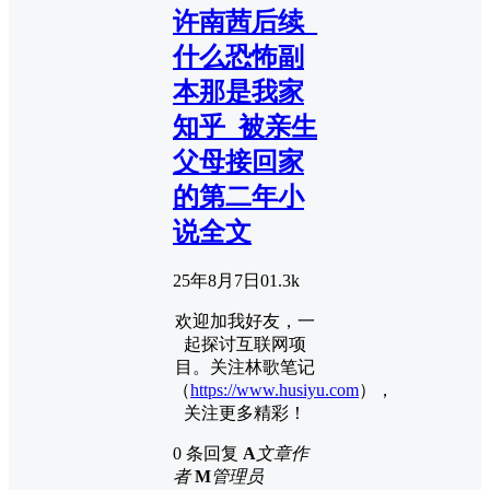
许南茜后续_
什么恐怖副
本那是我家
知乎_被亲生
父母接回家
的第二年小
说全文
25年8月7日
0
1.3k
欢迎加我好友，一
起探讨互联网项
目。关注林歌笔记
（
https://www.husiyu.com
），
关注更多精彩！
0 条回复
A
文章作
者
M
管理员