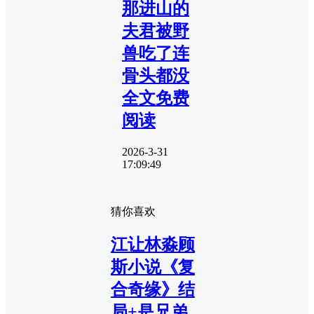
那进山的
夫君被野
兽吃了连
骨头都没
全文免费
阅读
2026-3-31
17:09:49
猜你喜欢
江让林淼顾
斯小说《复
合奇缘》结
局+是兄弟