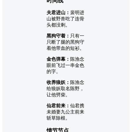
时间线
夫君进山：
裴明进
山被野兽吃了连骨
头都没剩。
黑狗守着：
只有一
只断了腿的黑狗守
着他带血的短衫。
金色弹幕：
陈渔念
眼前飞过一串金色
的字。
收养狼妖：
陈渔念
给狼妖取名陈野，
让他劈柴。
仙君前来：
仙君携
未婚妻九公主前来
斩草除根。
情节节点