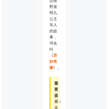
念陈
野裴
明九
公主
等人
的故
事，
书名
叫
《
弃
妇奇
缘
》。
重
要
提
示：
本