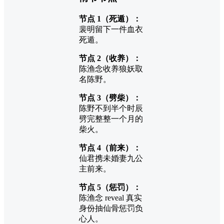
节点 1（死遁）：
裴明留下一件血衣
死遁。
节点 2（收养）：
陈渔念收养狼妖取
名陈野。
节点 3（劈柴）：
陈野不到半个时辰
劈完整整一个月的
柴火。
节点 4（前来）：
仙君携未婚妻九公
主前来。
节点 5（惩罚）：
陈渔念 reveal 真实
身份抽仙骨惩罚负
心人。