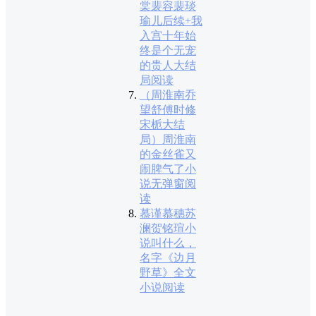
棠裴容裴琰
瑜儿后续+我
入宫十年始
终是个无宠
的贵人大结
局阅读
（周淮南乔
望舒傅时修
宋栀大结
局）周淮南
的金丝雀又
闹脾气了小
说无弹窗阅
读
慕谨慕穗苏
澜贺铭瑄小
说叫什么，
名字《边月
野草》全文
小说阅读