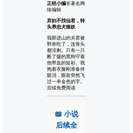
正经小编
非著名网
络编辑
弃妇不找仙君，转
头养忠犬狼妖
我那进山的夫君被
野兽吃了，连骨头
都没剩。只有一只
断了腿的黑狗守着
他带血的短衫。我
抱着衣服刚准备掉
眼泪，眼前突然飞
过一串金色的字。
后续免费阅读
📖 小说
后续全