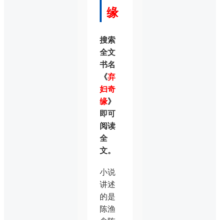
缘
搜索
全文
书名
《
弃
妇奇
缘
》
即可
阅读
全
文。
小说
讲述
的是
陈渔