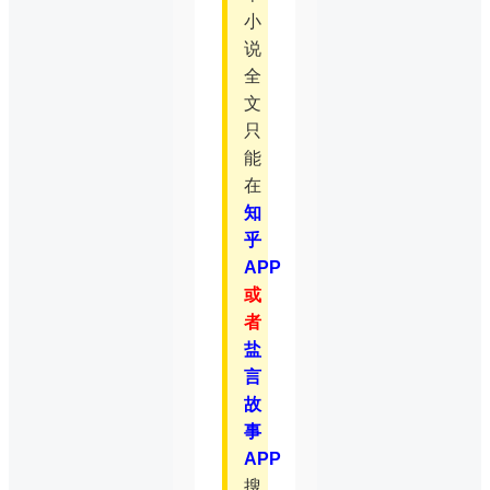
小
说
全
文
只
能
在
知
乎
APP
或
者
盐
言
故
事
APP
搜