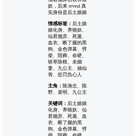
妖，后来 reveal 真
实身份是后土娘娘
情感标签：
后土娘
娘化身、养狼妖、
仙君抛弃、死遁、
血衣、断了腿的黑
狗、金色弹幕、劈
柴、陪葬、命硬、
斩草除根、未婚
妻、九公主、抽仙
骨、惩罚负心人
主角：
陈渔念、陈
野、裴明、九公主
关键词：
后土娘娘
化身、养狼妖、仙
君抛弃、死遁、血
衣、断了腿的黑
狗、金色弹幕、劈
柴、陪葬、命硬、