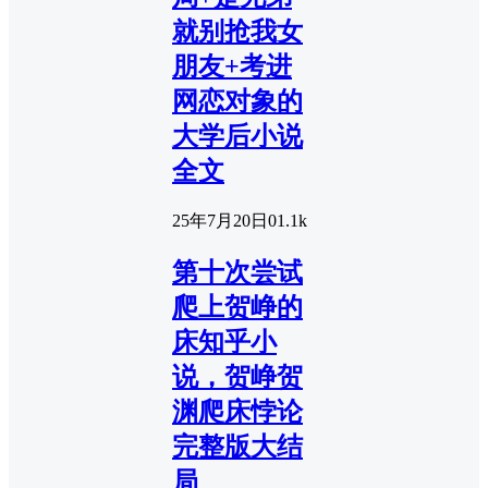
就别抢我女
朋友+考进
网恋对象的
大学后小说
全文
25年7月20日
0
1.1k
第十次尝试
爬上贺峥的
床知乎小
说，贺峥贺
渊爬床悖论
完整版大结
局