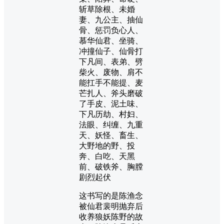
斩草除根、未婚
妻、九公主、抽仙
骨、惩罚负心人、
慕华仙君、坐骑、
冲撞仙子、仙骨打
下凡间、表弟、劈
柴火、废物、肩不
能扛手不能提、麦
芒扎人、斧头磨破
了手皮、泥土味、
下凡历劫、村妇、
法眼、纠缠、九重
天、妖怪、畜生、
大野地的野、投
奔、白吃、天黑
前、破铁斧、胸膛
剧烈起伏
这书写的是陈渔念
被仙君裴明抛弃后
收养狼妖陈野的故