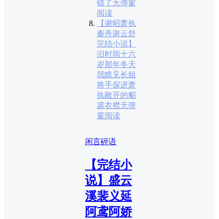
错了无弹窗
阅读
【谢昭萧执
秦舟谢云舒
完结小说】
旧时雨十六
岁那年冬天
我瞧见长姐
将手探进萧
执敞开的貂
裘衣襟无弹
窗阅读
闲言碎语
【完结小
说】盛云
溪裴义延
阿鸢阿娇