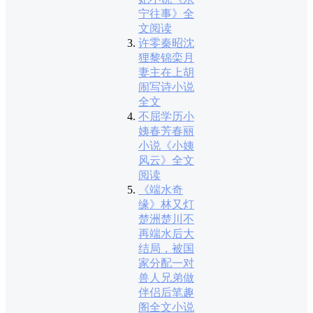
宁往事》全
文阅读
许零秦昭沈
狸黎锦栾月
妻主在上胡
闹写诗小说
全文
不屈学历小
姨春芳春丽
小说《小姨
风云》全文
阅读
《端水奇
缘》林又灯
楚洲楚川不
再端水后大
结局，被国
家分配一对
兽人兄弟做
伴侣后笔趣
阁全文小说