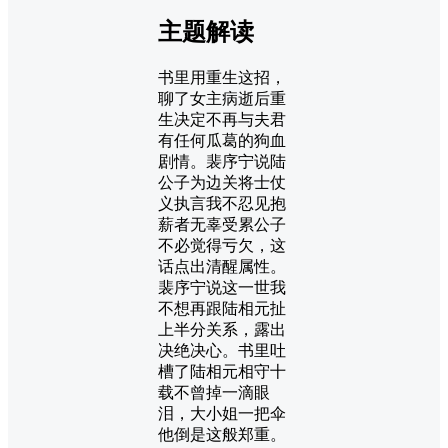
主题解读
书里用重生这招，
聊了女主病逝后重
生决定不再与夫君
有任何瓜葛的狗血
剧情。裴序宁说陆
公子为边关将士仗
义执言我不忍见抱
薪者无辜受累公子
不必觉得亏欠，这
话点出清醒属性。
裴序宁说这一世我
不想再跟陆相元扯
上半分关系，露出
决绝决心。书里吐
槽了陆相元相守十
载不曾掉一滴眼
泪，大小姐一把伞
他倒是这般郑重。