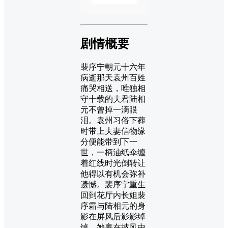
剧情概要
裴序宁朝元十六年
病逝那天袁州百姓
痛哭相送，唯独相
守十载的夫君陆相
元不曾掉一滴眼
泪。袁州习俗下葬
时带上夫妻信物缘
分便能带到下一
世，一柄油纸伞缠
着红线时光倒转让
他得以有机会弥补
遗憾。裴序宁重生
回到花厅内长姐裴
序霜与陆相元的身
影在屏风后影影绰
绰，她裹在披风中