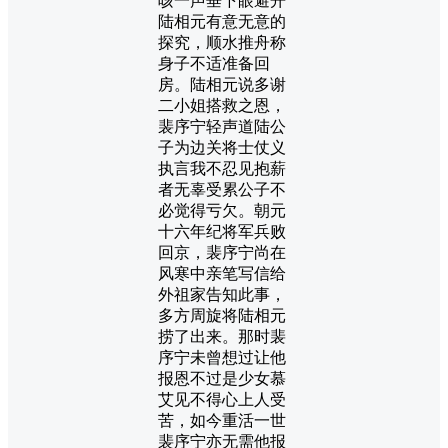
咳一声垂下眼避开
陆相元有意无意的
探究，顺水推舟称
身子不适准备回
房。陆相元说多谢
二小姐搭救之恩，
裴序宁轻声道陆公
子为边关将士仗义
执言我不忍见抱薪
者无辜受累公子不
必觉得亏欠。朝元
十六年纪将军兵败
回京，裴序宁尚在
风寒中亲笔写信给
外祖家告知此事，
多方周旋将陆相元
捞了出来。那时裴
序宁未曾想过让他
报恩不过是少女慕
艾见不得心上人受
苦，如今重活一世
裴序宁亦无需他报