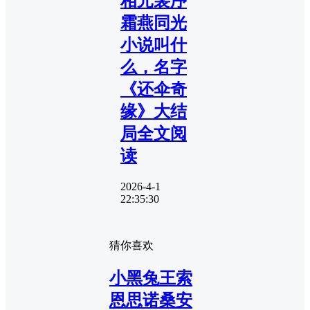
相元裴序
霜燕同光
小说叫什
么，名字
《还伞奇
缘》大结
局全文阅
读
2026-4-1
22:35:30
猜你喜欢
小黑兔王索
恩思诺桑安