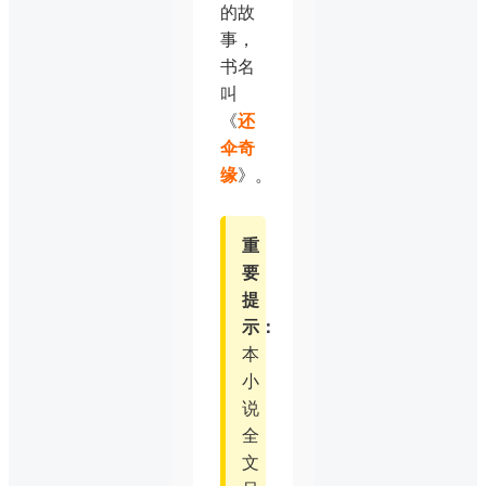
的故
事，
书名
叫
《
还
伞奇
缘
》。
重
要
提
示：
本
小
说
全
文