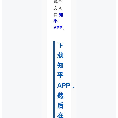
说全
文来
自
知
乎
APP
。
下
载
知
乎
APP，
然
后
在