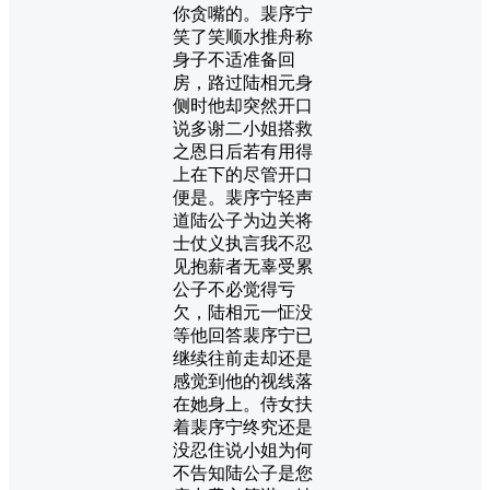
你贪嘴的。裴序宁
笑了笑顺水推舟称
身子不适准备回
房，路过陆相元身
侧时他却突然开口
说多谢二小姐搭救
之恩日后若有用得
上在下的尽管开口
便是。裴序宁轻声
道陆公子为边关将
士仗义执言我不忍
见抱薪者无辜受累
公子不必觉得亏
欠，陆相元一怔没
等他回答裴序宁已
继续往前走却还是
感觉到他的视线落
在她身上。侍女扶
着裴序宁终究还是
没忍住说小姐为何
不告知陆公子是您