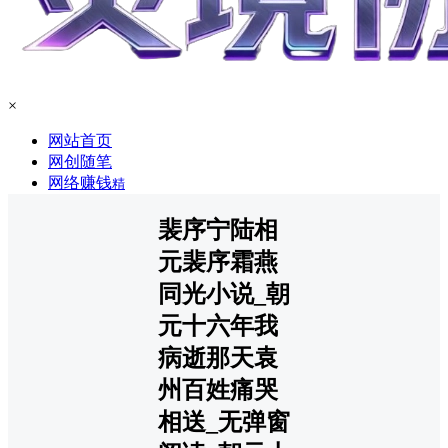
×
网站首页
网创随笔
网络赚钱
精
裴序宁陆相
元裴序霜燕
同光小说_朝
元十六年我
病逝那天袁
州百姓痛哭
相送_无弹窗