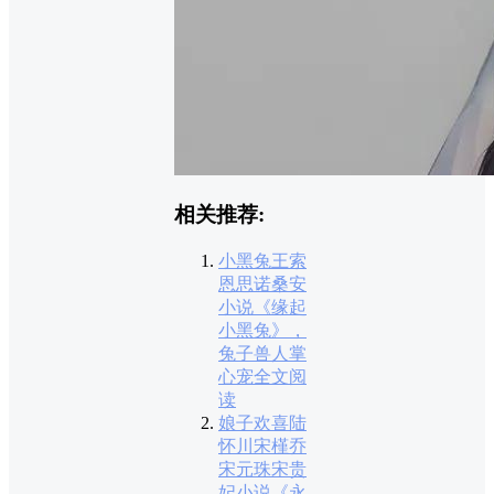
相关推荐:
小黑兔王索
恩思诺桑安
小说《缘起
小黑兔》，
兔子兽人掌
心宠全文阅
读
娘子欢喜陆
怀川宋槿乔
宋元珠宋贵
妃小说《永