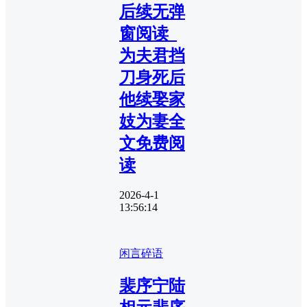
后续无弹
窗阅读_
为夫君挡
刀身死后
他续娶家
妓为妻全
文免费阅
读
2026-4-1
13:56:14
闲言碎语
裴序宁陆