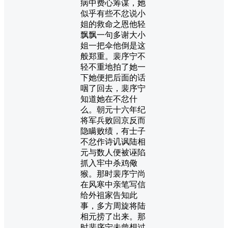
病中费心筹谋，她
似乎有些不忿说小
姐的救命之恩他轻
飘飘一句多谢大小
姐一把伞他倒是这
般郑重。裴序宁不
轻不重地拍了她一
下她便把后面的话
咽了回去，裴序宁
知道她在不忿什
么。朝元十六年纪
将军兵败回京反而
隐瞒败绩，有士子
不忿作诗讥讽陆相
元与数人便被诬陷
抓入牢中杀鸡儆
猴。那时裴序宁尚
在风寒中亲笔写信
给外祖家告知此
事，多方周旋将陆
相元捞了出来。那
时裴序宁未曾想过