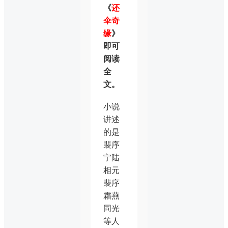
《
还
伞奇
缘
》
即可
阅读
全
文。
小说
讲述
的是
裴序
宁陆
相元
裴序
霜燕
同光
等人