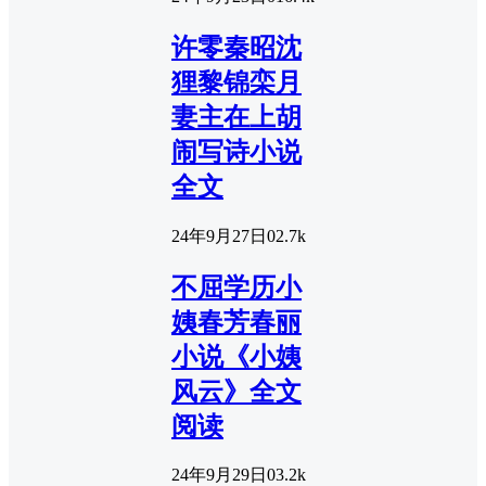
许零秦昭沈
狸黎锦栾月
妻主在上胡
闹写诗小说
全文
24年9月27日
0
2.7k
不屈学历小
姨春芳春丽
小说《小姨
风云》全文
阅读
24年9月29日
0
3.2k