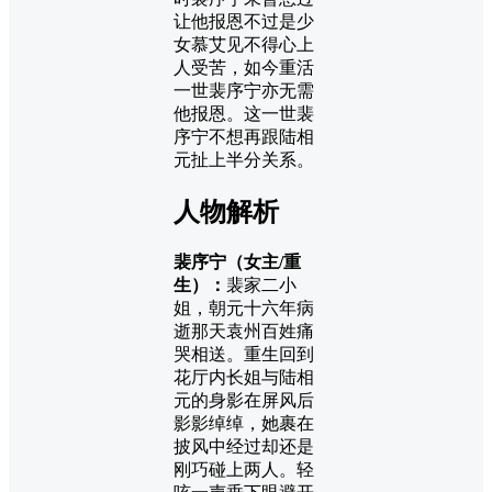
让他报恩不过是少
女慕艾见不得心上
人受苦，如今重活
一世裴序宁亦无需
他报恩。这一世裴
序宁不想再跟陆相
元扯上半分关系。
人物解析
裴序宁（女主/重
生）：
裴家二小
姐，朝元十六年病
逝那天袁州百姓痛
哭相送。重生回到
花厅内长姐与陆相
元的身影在屏风后
影影绰绰，她裹在
披风中经过却还是
刚巧碰上两人。轻