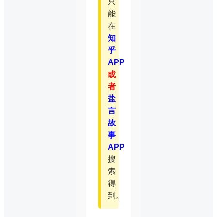
只
能
在
知
乎
APP
或
者
盐
言
故
事
APP
搜
索
得
到。