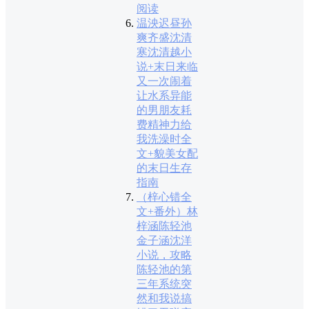
阅读
温泱迟昼孙
爽齐盛沈清
寒沈清越小
说+末日来临
又一次闹着
让水系异能
的男朋友耗
费精神力给
我洗澡时全
文+貌美女配
的末日生存
指南
（梓心错全
文+番外）林
梓涵陈轻池
金子涵沈洋
小说，攻略
陈轻池的第
三年系统突
然和我说搞