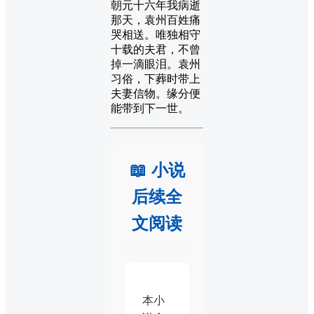
朝元十六年我病逝
那天，袁州百姓痛
哭相送。唯独相守
十载的夫君，不曾
掉一滴眼泪。袁州
习俗，下葬时带上
夫妻信物。缘分便
能带到下一世。
📖 小说
后续全
文阅读
本小