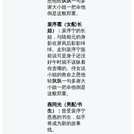
恩他轻飘飘一句多
谢大小姐一把伞他
倒是这般郑重。
裴序霜（女配/长
姐）：
裴序宁的长
姐，与陆相元的身
影在屏风后影影绰
绰。走到裴序宁面
前说可是身子还没
好午时就不该纵着
你贪嘴的。侍女说
小姐的救命之恩他
轻飘飘一句多谢大
小姐一把伞他倒是
这般郑重。
燕同光（男配/书
生）：
曾受裴序宁
恩惠的书生，似乎
将成为新的故事
线。