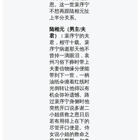
恩。这一世裴序宁
不想再跟陆相元扯
上半分关系。
陆相元（男主/夫
君）：
裴序宁的夫
君，相守十载。裴
序宁病逝那天他不
曾掉一滴眼泪，袁
州习俗下葬时带上
夫妻信物缘分便能
带到下一世，一柄
油纸伞缠着红线时
光倒转让他得以有
机会弥补遗憾。路
过裴序宁身侧时他
突然开口说多谢二
小姐搭救之恩日后
若有用得上在下的
尽管开口便是。侍
女说小姐的救命之