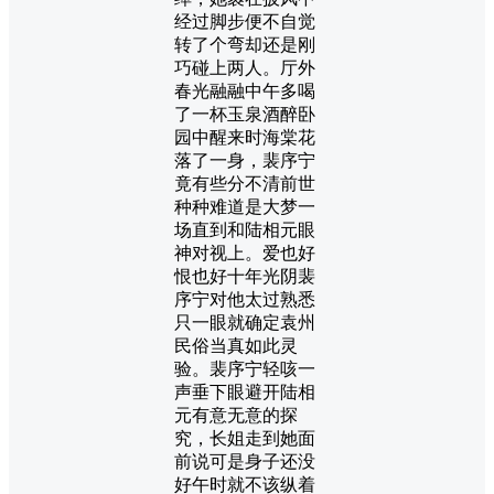
经过脚步便不自觉
转了个弯却还是刚
巧碰上两人。厅外
春光融融中午多喝
了一杯玉泉酒醉卧
园中醒来时海棠花
落了一身，裴序宁
竟有些分不清前世
种种难道是大梦一
场直到和陆相元眼
神对视上。爱也好
恨也好十年光阴裴
序宁对他太过熟悉
只一眼就确定袁州
民俗当真如此灵
验。裴序宁轻咳一
声垂下眼避开陆相
元有意无意的探
究，长姐走到她面
前说可是身子还没
好午时就不该纵着