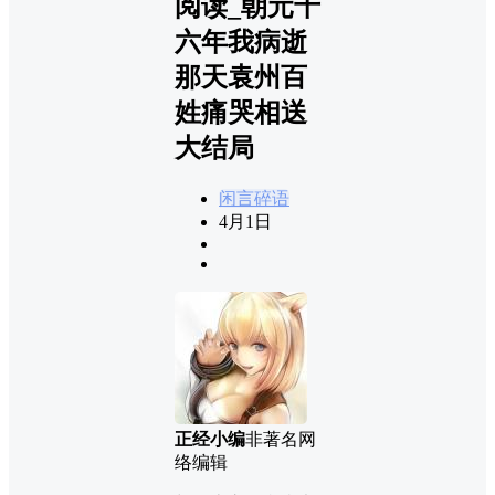
阅读_朝元十
六年我病逝
那天袁州百
姓痛哭相送
大结局
闲言碎语
4月1日
正经小编
非著名网
络编辑