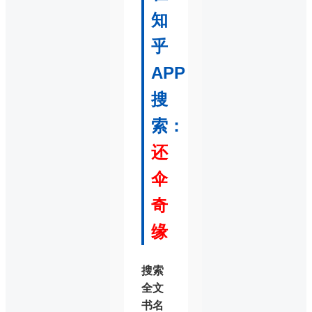
知
乎
APP
搜
索：
还
伞
奇
缘
搜索
全文
书名