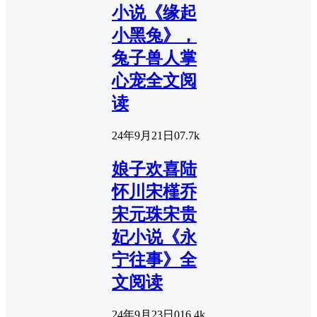
小说《缘起
小黑兔》，
兔子兽人掌
心宠全文阅
读
24年9月21日
0
7.7k
娘子欢喜陆
怀川宋槿乔
宋元珠宋贵
妃小说《永
宁往事》全
文阅读
24年9月23日
0
16.4k