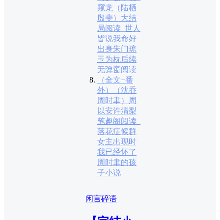
窥龙（陆栖
殷斐）大结
局阅读_世人
皆说我命好
出身朱门琼
玉为枕后续
无弹窗阅读
（全文+番
外）（沈乔
周时聿）周
以安许清梨
笔趣阁阅读_
落花症候群
女主出现时
我已经怀了
周时聿的孩
子小说
闲言碎语