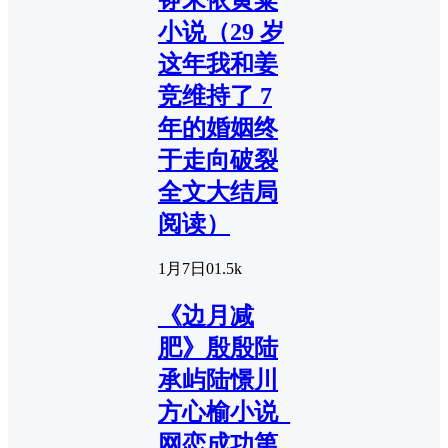
小说（29 岁
这年我和姜
竞维持了 7
年的婚姻终
于走向破裂
全文大结局
阅读）
1月7日
0
1.5k
《边月减
肥》殷殷陆
承屿陆憬川
方心榆小说_
网恋成功第