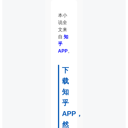
本小
说全
文来
自
知
乎
APP
。
下
载
知
乎
APP，
然