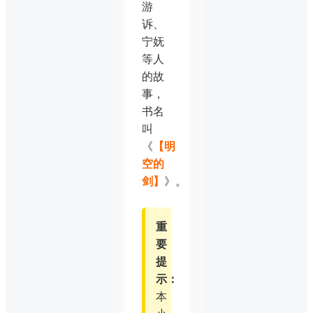
游
诉、
宁妩
等人
的故
事，
书名
叫
《
【明
空的
剑】
》。
重
要
提
示：
本