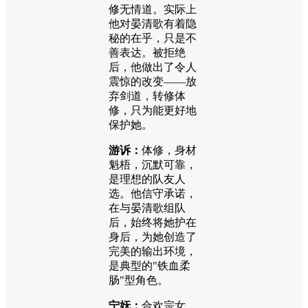
修无情道。实际上
他对晏清歌有着隐
秘的在乎，只是不
善表达。被拒绝
后，他做出了令人
震惊的改变——放
弃剑道，转修体
修，只为能更好地
保护她。
游诉：
体修，身材
魁梧，沉默可靠，
是理想的队友人
选。他信守承诺，
在与晏清歌组队
后，始终将她护在
身后，为她创造了
完美的输出环境，
是典型的"铁血柔
肠"型角色。
宁妩：
合欢宗女