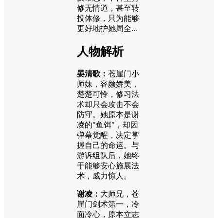
修无情道，甚至转
投体修，只为能够
更好地护她周全...
人物解析
晏清歌：
苍崖门小
师妹，容颜娇美，
楚楚可怜，修习法
术却只会攻击不会
防守。她原本是谢
凌的"鱼饵"，却因
弹幕觉醒，决定掌
握自己的命运。与
游诉组队后，她终
于能够安心施展法
术，威力惊人。
谢凌：
大师兄，苍
崖门剑术第一，冷
面冷心，原本立志