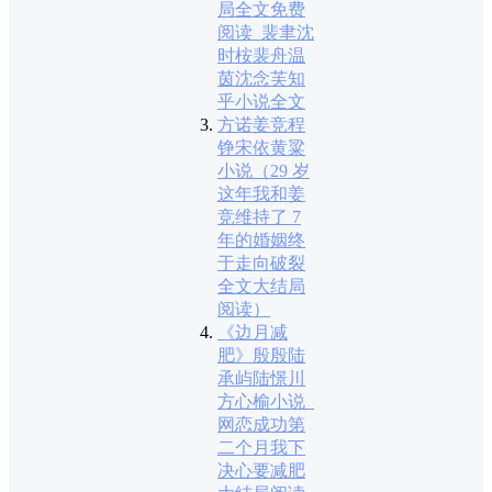
局全文免费
阅读_裴聿沈
时桉裴舟温
茵沈念芙知
乎小说全文
方诺姜竞程
铮宋依黄粱
小说（29 岁
这年我和姜
竞维持了 7
年的婚姻终
于走向破裂
全文大结局
阅读）
《边月减
肥》殷殷陆
承屿陆憬川
方心榆小说_
网恋成功第
二个月我下
决心要减肥