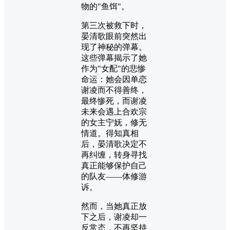
物的"鱼饵"。
第三次被救下时，
晏清歌眼前突然出
现了神秘的弹幕。
这些弹幕揭示了她
作为"女配"的悲惨
命运：她会因单恋
谢凌而不得善终，
最终惨死，而谢凌
未来会遇上合欢宗
的女主宁妩，修无
情道。得知真相
后，晏清歌决定不
再纠缠，转身寻找
真正能够保护自己
的队友——体修游
诉。
然而，当她真正放
下之后，谢凌却一
反常态，不再坚持