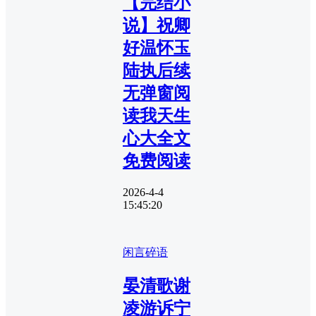
【完结小
说】祝卿
好温怀玉
陆执后续
无弹窗阅
读我天生
心大全文
免费阅读
2026-4-4
15:45:20
闲言碎语
晏清歌谢
凌游诉宁