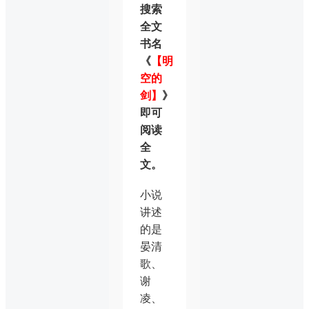
搜索
全文
书名
《
【明
空的
剑】
》
即可
阅读
全
文。
小说
讲述
的是
晏清
歌、
谢
凌、