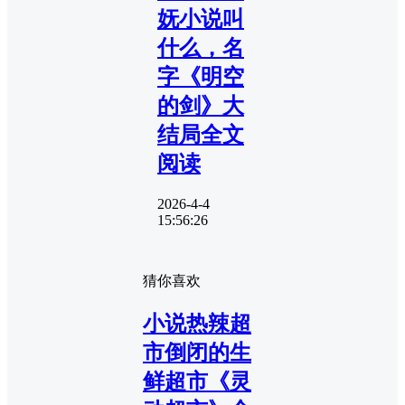
妩小说叫
什么，名
字《明空
的剑》大
结局全文
阅读
2026-4-4
15:56:26
猜你喜欢
小说热辣超
市倒闭的生
鲜超市《灵