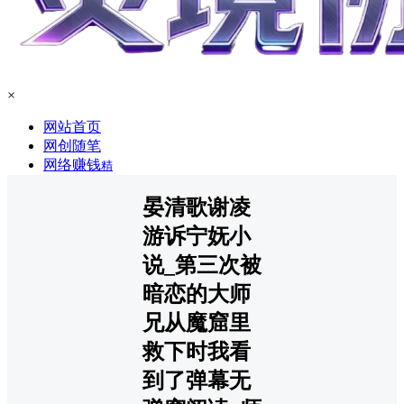
×
网站首页
网创随笔
网络赚钱
精
晏清歌谢凌
游诉宁妩小
说_第三次被
暗恋的大师
兄从魔窟里
救下时我看
到了弹幕无