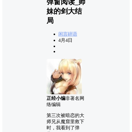
弹窗阅读_师
妹的剑大结
局
闲言碎语
4月4日
正经小编
非著名网
络编辑
第三次被暗恋的大
师兄从魔窟里救下
时，我看到了弹