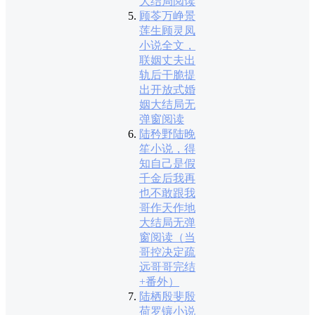
大结局阅读
顾苓万峥景
莲生顾灵凤
小说全文，
联姻丈夫出
轨后干脆提
出开放式婚
姻大结局无
弹窗阅读
陆矜野陆晚
笙小说，得
知自己是假
千金后我再
也不敢跟我
哥作天作地
大结局无弹
窗阅读（当
哥控决定疏
远哥哥完结
+番外）
陆栖殷斐殷
荷罗镶小说_