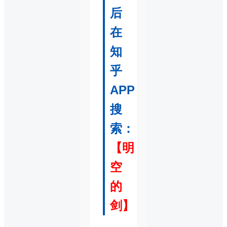
后
在
知
乎
APP
搜
索：
【明
空
的
剑】