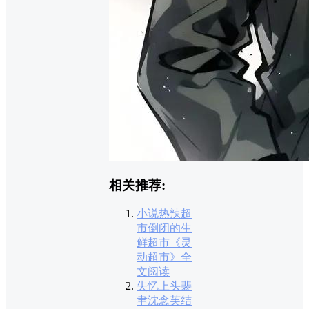
相关推荐:
小说热辣超
市倒闭的生
鲜超市《灵
动超市》全
文阅读
失忆上头裴
聿沈念芙结