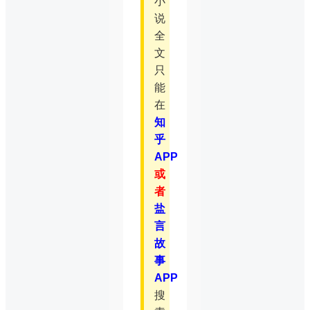
小
说
全
文
只
能
在
知
乎
APP
或
者
盐
言
故
事
APP
搜