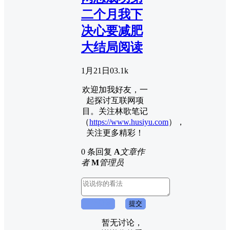
二个月我下
决心要减肥
大结局阅读
1月21日
0
3.1k
欢迎加我好友，一
起探讨互联网项
目。关注林歌笔记
（
https://www.husiyu.com
），
关注更多精彩！
0 条回复
A
文章作
者
M
管理员
取消回复
提交
暂无讨论，