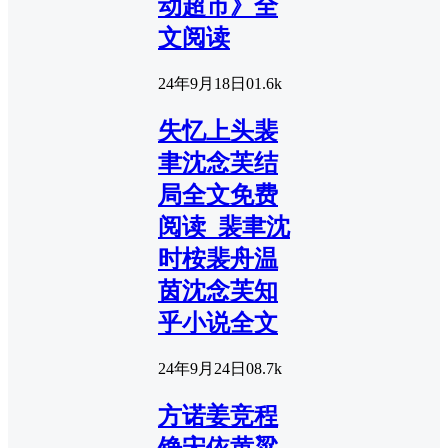
动超市》全
文阅读
24年9月18日
0
1.6k
失忆上头裴
聿沈念芙结
局全文免费
阅读_裴聿沈
时桉裴舟温
茵沈念芙知
乎小说全文
24年9月24日
0
8.7k
方诺姜竞程
铮宋依黄粱