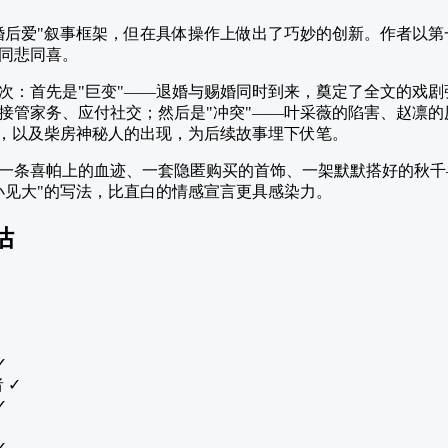
婚后爱"叙事框架，但在具体操作上做出了巧妙的创新。作者以第
同悲同喜。
次：首先是"巨变"——退婚与赐婚同时到来，奠定了全文的戏剧
接管家务、应付社交；然后是"冲突"——叶采薇的陷害、赵凛
变，以及柴房神秘人的出现，为后续故事埋下伏笔。
一条喜帕上的血迹、一套隐匿购买的首饰、一架默默搭好的秋千
小见大"的写法，比直白的情感宣言更具感染力。
估
✓
 ✓
✓
✓