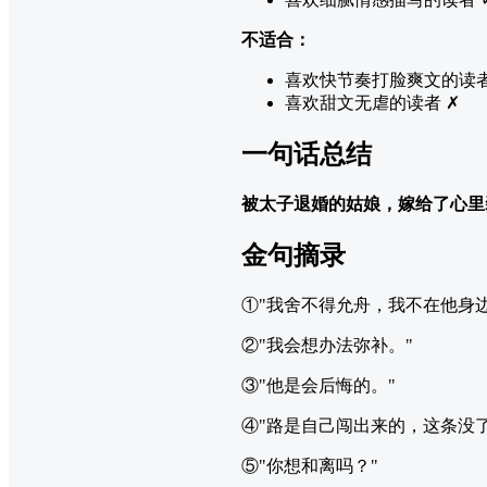
不适合：
喜欢快节奏打脸爽文的读者
喜欢甜文无虐的读者 ✗
一句话总结
被太子退婚的姑娘，嫁给了心里
金句摘录
①"我舍不得允舟，我不在他身
②"我会想办法弥补。"
③"他是会后悔的。"
④"路是自己闯出来的，这条没
⑤"你想和离吗？"