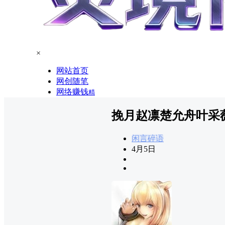
×
网站首页
网创随笔
网络赚钱
精
挽月赵凛楚允舟叶采
闲言碎语
4月5日