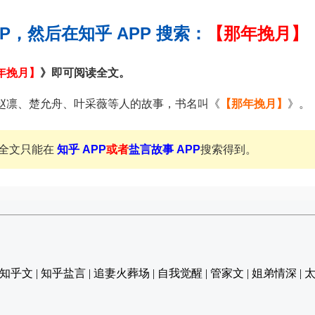
PP，然后在知乎 APP 搜索：
【那年挽月】
年挽月】
》即可阅读全文。
赵凛、楚允舟、叶采薇等人的故事，书名叫《
【那年挽月】
》。
全文只能在
知乎 APP
或者
盐言故事 APP
搜索得到。
 知乎文 | 知乎盐言 | 追妻火葬场 | 自我觉醒 | 管家文 | 姐弟情深 |