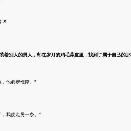
 ✗
装着别人的男人，却在岁月的鸡毛蒜皮里，找到了属于自己的那
边，他必定憔悴。"
了，我便走另一条。"