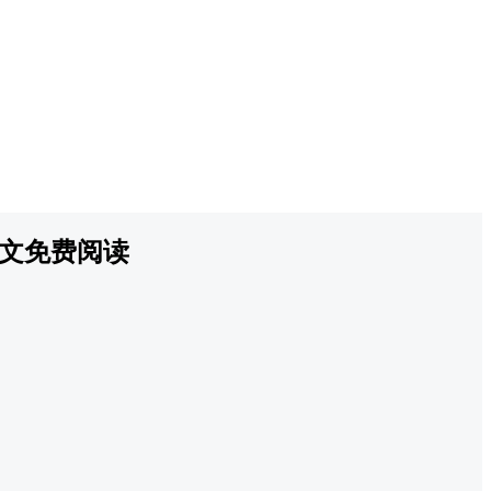
文免费阅读