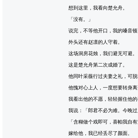
想到这里，我看向楚允舟。
「没有。」
说完，不等他开口，我的嗓音顿
外头还有赵凛的人守着。
这场洞房花烛，我们避无可避。
这是楚允舟第二次成婚了。
他同叶采薇行过夫妻之礼，可脱
他愧对心上人，一度想要转身离
我看出他的不愿，轻轻握住他的
我说：「郎君不必为难。今晚过
「含糊做个戏即可，喜帕我自有
嫁给他，我已经丢尽了颜面。