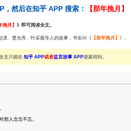
PP，然后在知乎 APP 搜索：
【那年挽月】
年挽月】
》即可阅读全文。
赵凛、楚允舟、叶采薇等人的故事，书名叫《
【那年挽月】
》。
全文只能在
知乎 APP
或者
盐言故事 APP
搜索得到。
。
对那人念念不忘。
。