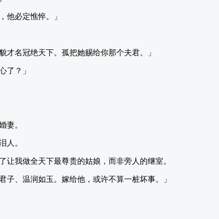
，他必定憔悴。」
貌才名冠绝天下。孤把她赐给你那个夫君。」
心了？」
婚妻。
泪人。
了让我做全天下最尊贵的姑娘，而非旁人的继室。
君子、温润如玉。嫁给他，或许不算一桩坏事。」