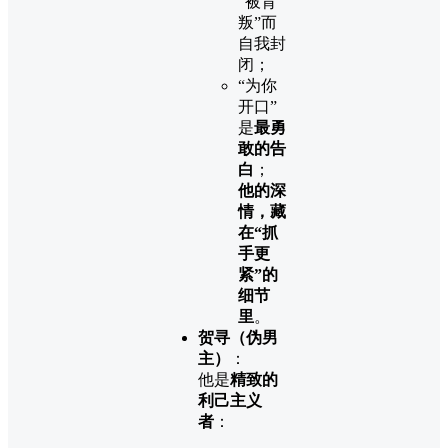
“被背
叛”而
自我封
闭；
“为你
开口”
是
最勇
敢的告
白
；
他的深
情，藏
在“抓
手更
紧”的
细节
里
。
贺寻（伪男
主）
：
他是
精致的
利己主义
者
：