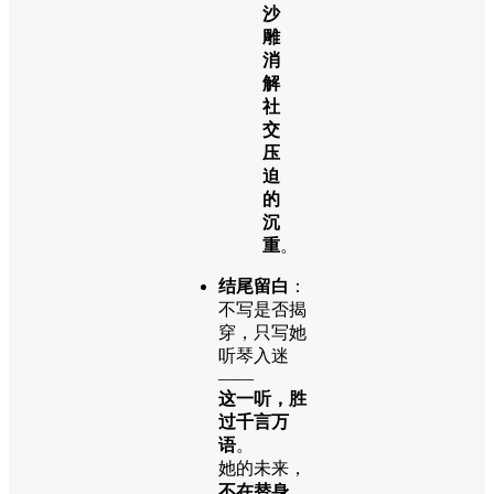
沙
雕
消
解
社
交
压
迫
的
沉
重
。
结尾留白
：
不写是否揭
穿，只写她
听琴入迷
——
这一听，胜
过千言万
语
。
她的未来，
不在替身，