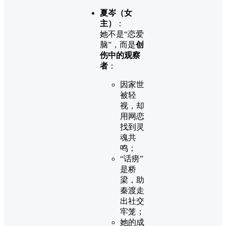
夏岑（女
主）
：
她不是“恋爱
脑”，而是
创
伤中的观察
者
：
因家世
被轻
视，却
用网恋
找到灵
魂共
鸣；
“话痨”
是桥
梁，助
秦渡走
出社交
牢笼；
她的成