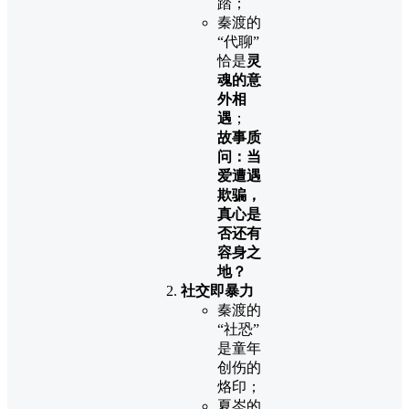
踏；
秦渡的
“代聊”
恰是
灵
魂的意
外相
遇
；
故事质
问：当
爱遭遇
欺骗，
真心是
否还有
容身之
地？
社交即暴力
秦渡的
“社恐”
是童年
创伤的
烙印；
夏岑的