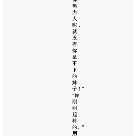
魅
力
大
呢，
就
没
有
你
拿
不
下
的
妹
子！”
“你
刚
刚
超
棒
的。”
用