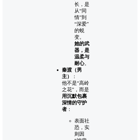
长，是
从“同
情”到
“深爱”
的蜕
变。
她的武
器，是
温柔与
耐心
。
秦渡（男
主）
：
他不是“高岭
之花”，而是
用沉默包裹
深情的守护
者
：
表面社
恐，实
则因