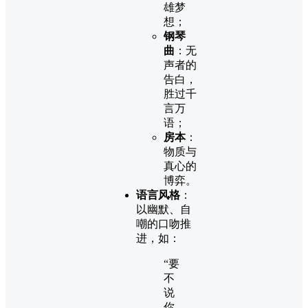
雄梦
想；
钢琴
曲
：无
声者的
告白，
胜过千
言万
语；
房本
：
物质与
真心的
博弈。
语言风格
：
以幽默、自
嘲的口吻推
进，如：
“要
不
说
你