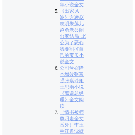
年小说全文
《出家风
波》方凌赵
志明朱莲儿
赵勇老公闹
出家结局_老
公为了恶心
我要割掉自
己的宝贝小
说全文
公司号召降
本增效张富
强张琪玲姐
王思雨小说
《离谱总经
理》全文阅
读
（情书被师
尊叼走全文
番外）李玉
兰江舟沈壁