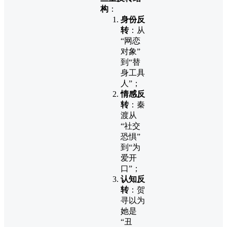
构
：
身份反
转
：从
“网恋
对象”
到“替
身工具
人”；
情感反
转
：秦
渡从
“社交
恐惧”
到“为
爱开
口”；
认知反
转
：贺
寻以为
她是
“丑