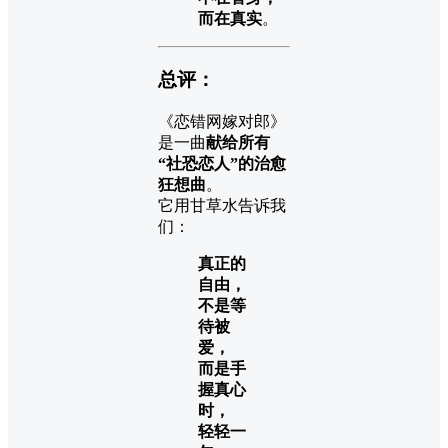
而在真实
。
总评：
《恋错网嫁对郎》
是一曲
献给所有
“社恐恋人”的治愈
狂想曲
。
它用甘草水告诉我
们：
真正的
自由，
不是等
待被
爱，
而是手
握真心
时，
轻轻一