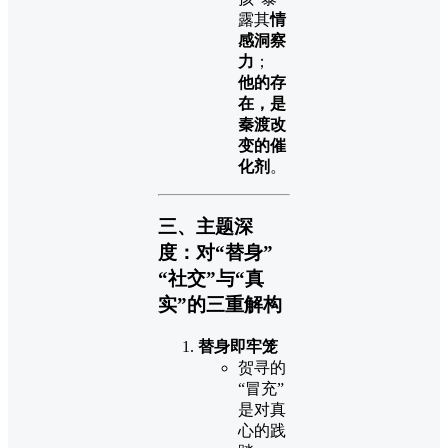
露其
情
感洞察
力
；
他的存
在，是
秦渡改
变的催
化剂
。
三、主题深
度：对“替身”
“社交”与“真
实”的三重解构
替身即牢笼
贺寻的
“冒充”
是对真
心的践