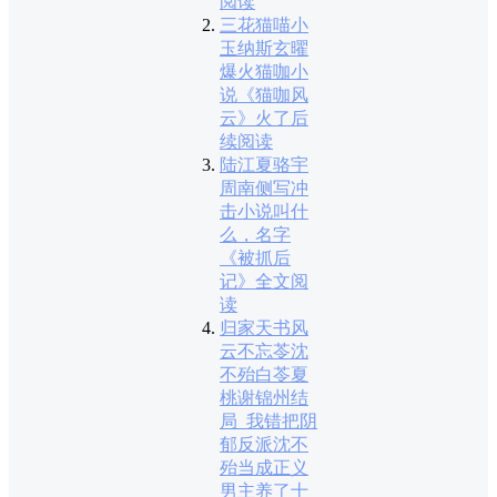
阅读
三花猫喵小
玉纳斯玄曜
爆火猫咖小
说《猫咖风
云》火了后
续阅读
陆江夏骆宇
周南侧写冲
击小说叫什
么，名字
《被抓后
记》全文阅
读
归家天书风
云不忘苓沈
不殆白苓夏
桃谢锦州结
局_我错把阴
郁反派沈不
殆当成正义
男主养了十