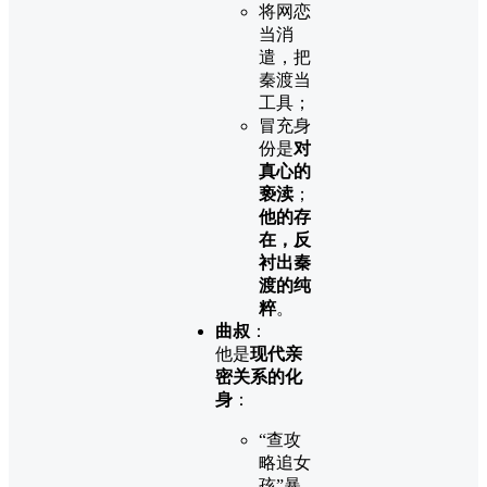
将网恋
当消
遣，把
秦渡当
工具；
冒充身
份是
对
真心的
亵渎
；
他的存
在，反
衬出秦
渡的纯
粹
。
曲叔
：
他是
现代亲
密关系的化
身
：
“查攻
略追女
孩”暴