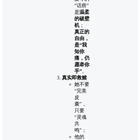
“话痨”
是
温柔
的破壁
机
；
真正的
自由，
是“我
知你
痛，仍
愿牵你
手”
。
真实即救赎
她不要
“完美
皮
囊”，
只要
“灵魂
共
鸣”；
他的