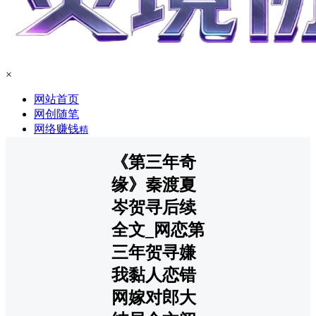
×
网站首页
网创随笔
网络赚钱
精
《第三年奇
缘》秦渡夏
岑贺寻后续
全文_网恋第
三年贺寻嫌
我黏人恋错
网嫁对郎大