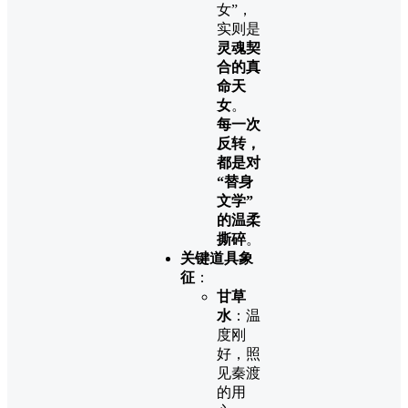
女”，
实则是
灵魂契
合的真
命天
女
。
每一次
反转，
都是对
“替身
文学”
的温柔
撕碎
。
关键道具象
征
：
甘草
水
：温
度刚
好，照
见秦渡
的用