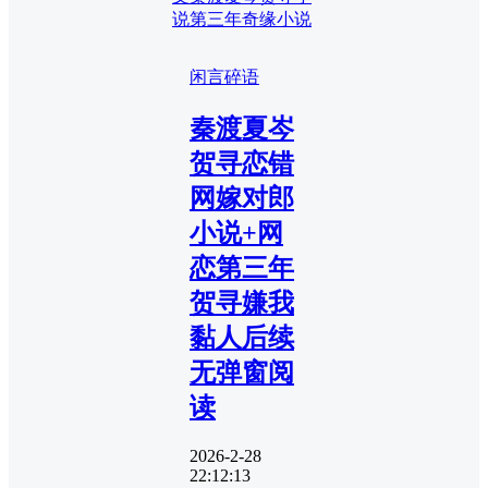
说
第三年奇缘小说
闲言碎语
秦渡夏岑
贺寻恋错
网嫁对郎
小说+网
恋第三年
贺寻嫌我
黏人后续
无弹窗阅
读
2026-2-28
22:12:13