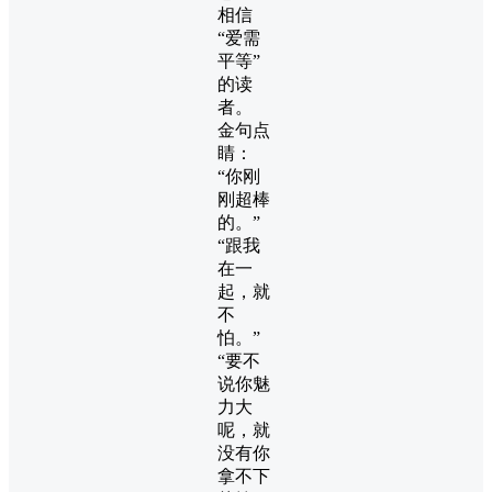
相信
“爱需
平等”
的读
者。
金句点
睛：
“你刚
刚超棒
的。”
“跟我
在一
起，就
不
怕。”
“要不
说你魅
力大
呢，就
没有你
拿不下