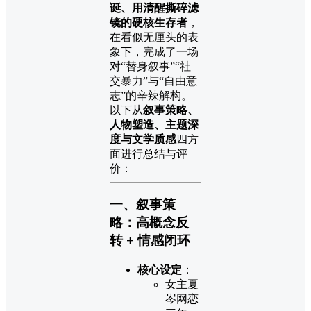
诞、用清醒撕碎滤
镜的硬核生存者
，
在看似无厘头的表
象下，完成了一场
对“替身叙事”“社
交暴力”与“自由意
志”的辛辣解构。
以下从
叙事策略、
人物塑造、主题深
度与文学质感
四方
面进行总结与评
价：
一、叙事策
略：高概念反
转 + 情感闭环
核心设定
：
女主夏
岑网恋