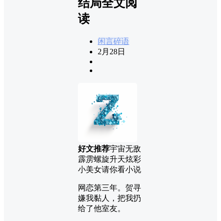
结局全文阅
读
闲言碎语
2月28日
好文推荐
宇宙无敌
霹雳螺旋升天炫彩
小美女请你看小说
网恋第三年。贺寻
嫌我黏人，把我扔
给了他室友。