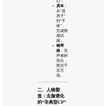
心；
房本
：
从“送
房子”
到“不
收”，
完成情
感试
探；
钢琴
曲
：无
声者的
告白，
胜过千
言万
语。
二、人物塑
造：去脸谱化
的“非典型CP”