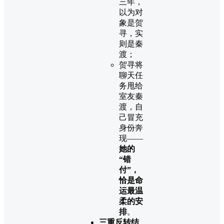
三年，
以为对
象是贺
寻，实
则是秦
渡；
贺寻将
聊天任
务甩给
室友秦
渡，自
己冒充
身份奔
现——
她的
“错
付”，
恰是命
运最温
柔的安
排
。
三重反转结