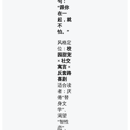
句：
“跟你
在一
起，就
不
怕。”
风格定
位：
校
园甜宠
× 社交
寓言 ×
反套路
喜剧
适合读
者：厌
倦“替
身文
学”、
渴望
“智性
恋”、