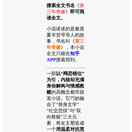
搜索全文书名
《
第
三年奇缘
》
即可阅
读全文。
小说讲述的是秦渡
夏岑贺寻等人的故
事，书名叫《
第三
年奇缘
》，本小说
全文只能在
知乎
APP
搜索得到。
一部
以“网恋错位”
为引，内核却充满
身份解构与情感救
赎
的高概念都市甜
宠小说。它巧妙融
合了“替身文学”
“社交恐惧”与“双
向救赎”三大元
素，将女主塑造成
一个
用温柔对抗荒