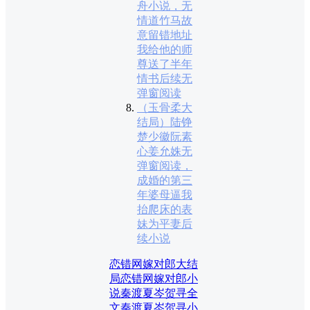
舟小说，无
情道竹马故
意留错地址
我给他的师
尊送了半年
情书后续无
弹窗阅读
（玉骨柔大
结局）陆铮
楚少徽阮素
心姜允姝无
弹窗阅读，
成婚的第三
年婆母逼我
抬爬床的表
妹为平妻后
续小说
恋错网嫁对郎大结
局
恋错网嫁对郎小
说
秦渡夏岑贺寻全
文
秦渡夏岑贺寻小