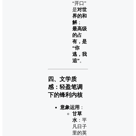
“开口”
是
对世
界的和
解
；
最高级
的占
有，是
“你
逃，我
追”
。
四、文学质
感：轻盈笔调
下的锋利内核
意象运用
：
甘草
水
：平
凡日子
里的英