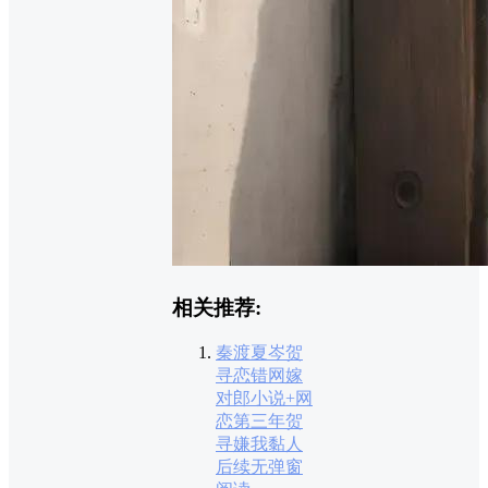
相关推荐:
秦渡夏岑贺
寻恋错网嫁
对郎小说+网
恋第三年贺
寻嫌我黏人
后续无弹窗