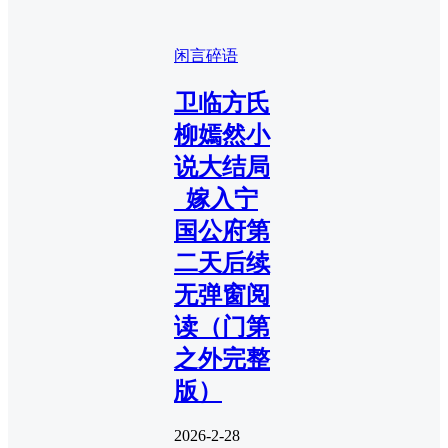
闲言碎语
卫临方氏
柳嫣然小
说大结局
_嫁入宁
国公府第
二天后续
无弹窗阅
读（门第
之外完整
版）
2026-2-28