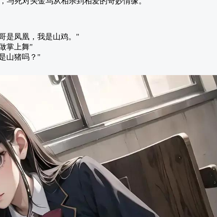
，与死对头金乌从相杀到相爱的奇妙情缘。
哥是凤凰，我是山鸡。"
做掌上舞"
是山猪吗？"