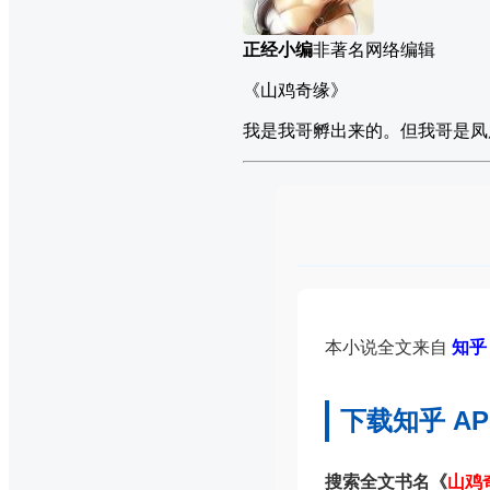
正经小编
非著名网络编辑
《山鸡奇缘》
我是我哥孵出来的。但我哥是凤
本小说全文来自
知乎 
下载知乎 A
搜索全文书名《
山鸡