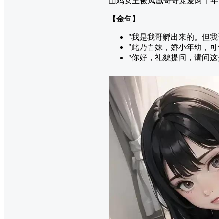
山鸡女主被凤凰哥哥宠爱两千年
【金句】
"我是我哥孵出来的。但我
"此乃吾妹，娇小年幼，可
"你好，礼貌提问，请问这