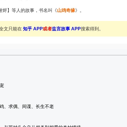
谢烬】等人的故事，书名叫《
山鸡奇缘
》。
全文只能在
知乎 APP
或者
盐言故事 APP
搜索得到。
宠
鸡、求偶、间谍、长生不老