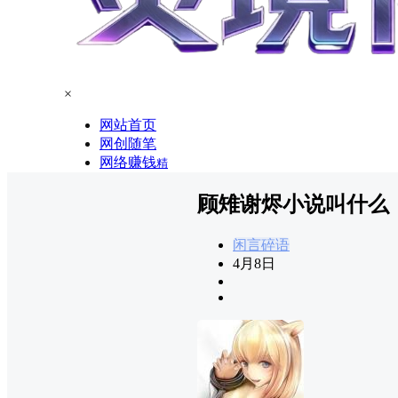
×
网站首页
网创随笔
网络赚钱
精
顾雉谢烬小说叫什么
闲言碎语
4月8日