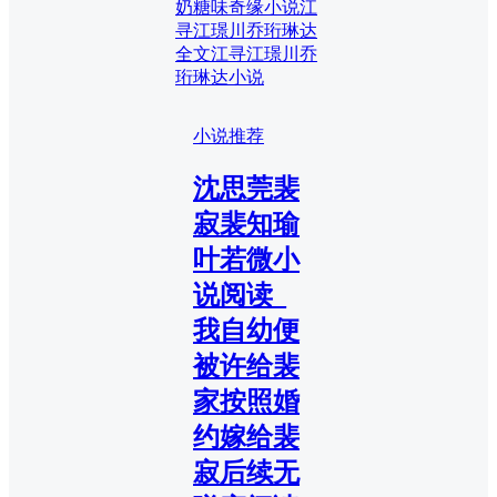
奶糖味奇缘小说
江
寻江璟川乔珩琳达
全文
江寻江璟川乔
珩琳达小说
小说推荐
沈思莞裴
寂裴知瑜
叶若微小
说阅读_
我自幼便
被许给裴
家按照婚
约嫁给裴
寂后续无