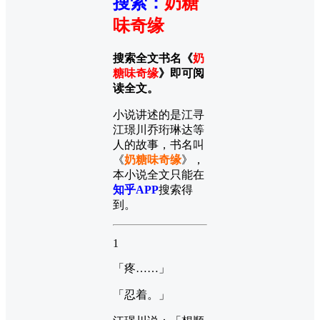
搜索
：
奶糖
味奇缘
搜索全文书名《
奶
糖味奇缘
》即可阅
读全文。
小说讲述的是江寻
江璟川乔珩琳达等
人的故事，书名叫
《
奶糖味奇缘
》，
本小说全文只能在
知乎APP
搜索得
到。
1
「疼……」
「忍着。」