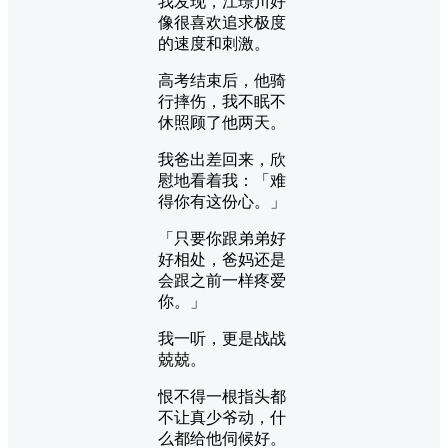
我发现，江璟川好
像很喜欢追求极度
的速度和刺激。
高考结束后，他骑
行摔伤，我不眠不
休照顾了他两天。
我爸出差回来，欣
慰地看着我：「难
得你有这份心。」
「只要你跟弟弟好
好相处，爸妈还是
会跟之前一样疼爱
你。」
我一听，更是战战
兢兢。
恨不得一根指头都
不让真少爷动，什
么都给他伺候好。