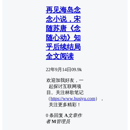
再见海岛念
念小说，宋
随苏唐《念
随心动》知
乎后续结局
全文阅读
22年9月14日
0
9.9k
欢迎加我好友，一
起探讨互联网项
目。关注林歌笔记
（
https://www.husiyu.com
），
关注更多精彩！
0 条回复
A
文章作
者
M
管理员