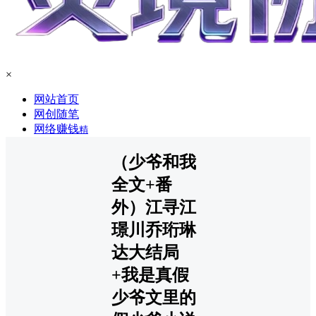
×
网站首页
网创随笔
网络赚钱
精
（少爷和我
全文+番
外）江寻江
璟川乔珩琳
达大结局
+我是真假
少爷文里的