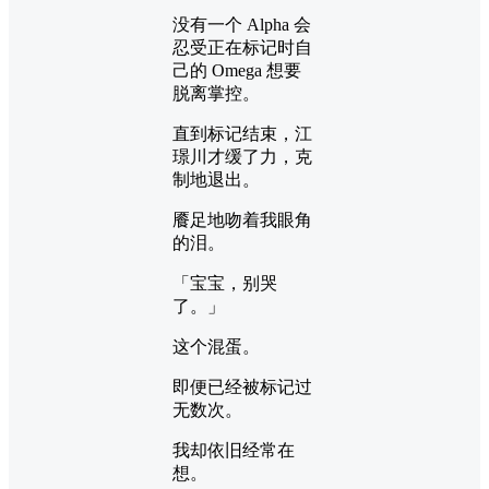
没有一个 Alpha 会
忍受正在标记时自
己的 Omega 想要
脱离掌控。
直到标记结束，江
璟川才缓了力，克
制地退出。
餍足地吻着我眼角
的泪。
「宝宝，别哭
了。」
这个混蛋。
即便已经被标记过
无数次。
我却依旧经常在
想。