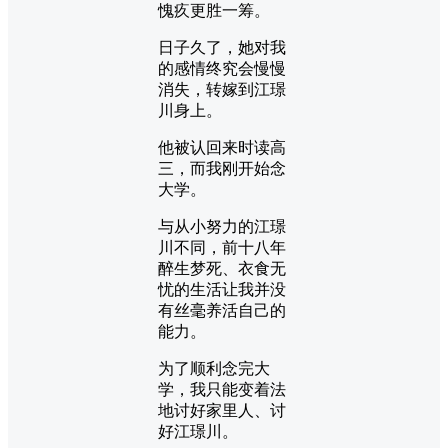
愧疚更胜一筹。
日子久了，她对我
的感情终究会慢慢
消失，转嫁到江璟
川身上。
他被认回来时读高
三，而我刚开始念
大学。
与从小努力的江璟
川不同，前十八年
醉生梦死、衣食无
忧的生活让我并没
有丝毫养活自己的
能力。
为了顺利念完大
学，我只能变着法
地讨好家里人、讨
好江璟川。