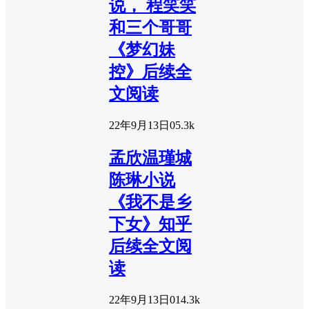
说， 程笑笑
和三个哥哥
《梦幻妹
控》后续全
文阅读
22年9月13日
0
5.3k
孟欣温瑾城
陈琳小说
《我不是乡
下女》知乎
后续全文阅
读
22年9月13日
0
14.3k