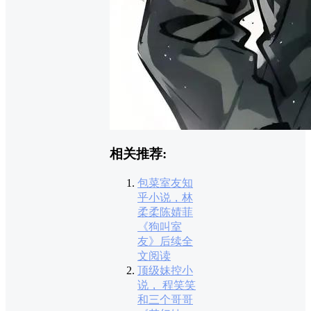
相关推荐:
包菜室友知
乎小说，林
柔柔陈婧菲
《狗叫室
友》后续全
文阅读
顶级妹控小
说， 程笑笑
和三个哥哥