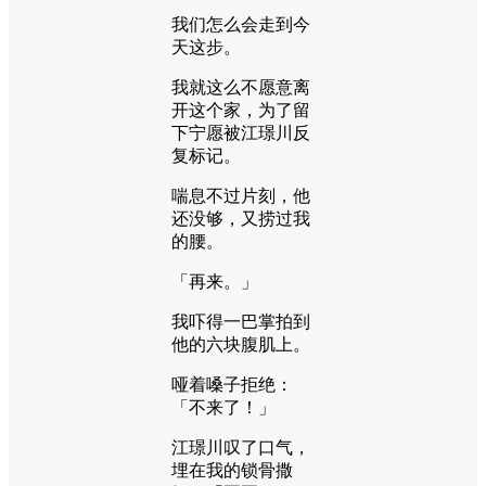
我们怎么会走到今
天这步。
我就这么不愿意离
开这个家，为了留
下宁愿被江璟川反
复标记。
喘息不过片刻，他
还没够，又捞过我
的腰。
「再来。」
我吓得一巴掌拍到
他的六块腹肌上。
哑着嗓子拒绝：
「不来了！」
江璟川叹了口气，
埋在我的锁骨撒