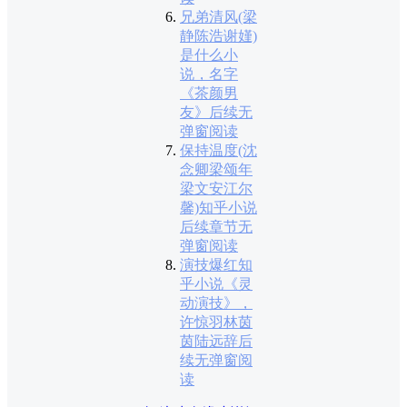
兄弟清风(梁
静陈浩谢嫤)
是什么小
说，名字
《茶颜男
友》后续无
弹窗阅读
保持温度(沈
念卿梁颂年
梁文安江尔
馨)知乎小说
后续章节无
弹窗阅读
演技爆红知
乎小说《灵
动演技》，
许惊羽林茵
茵陆远辞后
续无弹窗阅
读