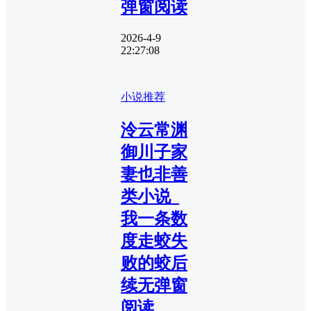
弹窗阅读
2026-4-9
22:27:08
小说推荐
泠云常渊
御川子家
妻也非善
类小说_
我一条数
度走蛟失
败的蛟后
续无弹窗
阅读