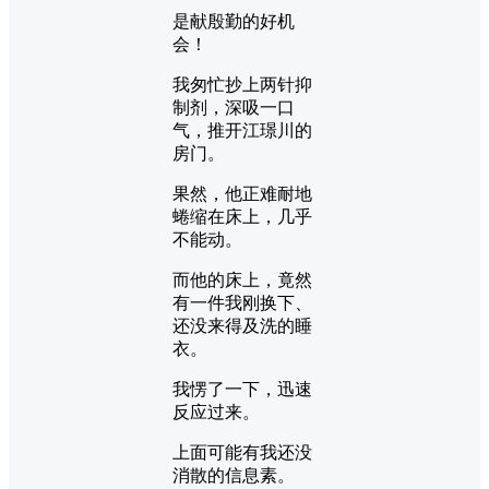
是献殷勤的好机
会！
我匆忙抄上两针抑
制剂，深吸一口
气，推开江璟川的
房门。
果然，他正难耐地
蜷缩在床上，几乎
不能动。
而他的床上，竟然
有一件我刚换下、
还没来得及洗的睡
衣。
我愣了一下，迅速
反应过来。
上面可能有我还没
消散的信息素。