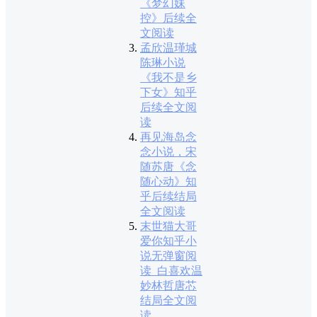
《梦幻妹
控》后续全
文阅读
孟欣温瑾城
陈琳小说
《我不是乡
下女》知乎
后续全文阅
读
再见海岛念
念小说，宋
随苏唐《念
随心动》知
乎后续结局
全文阅读
末世猫大哥
爱你知乎小
说无弹窗阅
读_白喜欢温
妙林哲唐芯
结局全文阅
读