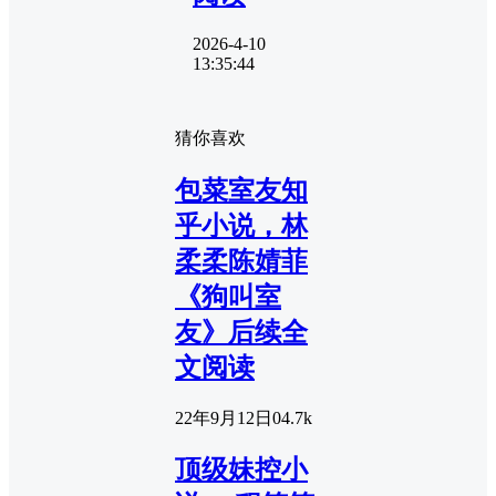
2026-4-10
13:35:44
猜你喜欢
包菜室友知
乎小说，林
柔柔陈婧菲
《狗叫室
友》后续全
文阅读
22年9月12日
0
4.7k
顶级妹控小