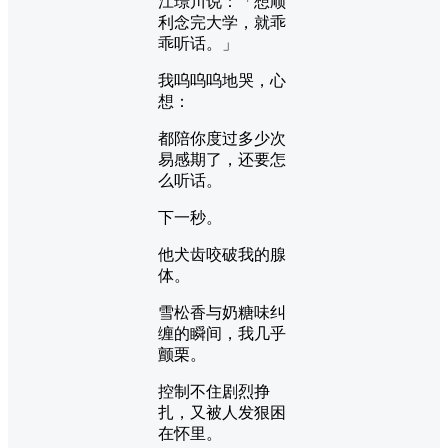
江璟川说：「想顺
利念完大学，就乖
乖听话。」
我呜呜呜地哭，心
想：
都陪你度过多少次
易感期了，还要怎
么听话。
下一秒。
他犬齿咬破我的腺
体。
雪松香与奶糖味纠
缠的瞬间，我几乎
颤栗。
控制不住剧烈挣
扎，又被人发狠困
在怀里。