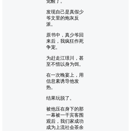
觉醒了。
发现自己是真假少
爷文里的炮灰反
派。
原书中，真少爷回
来后，我疯狂作死
争宠。
为赶走江璟川，甚
至不惜以身为饵。
在一次晚宴上，用
信息素诱导他发
热。
结果玩脱了。
被他压在身下的那
一幕被一干宾客围
观后，我们家成功
成为上流社会茶余