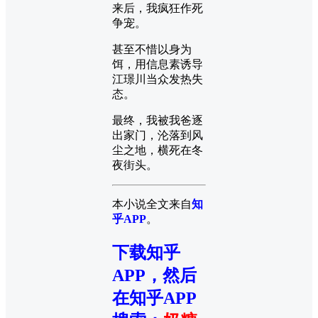
来后，我疯狂作死
争宠。
甚至不惜以身为
饵，用信息素诱导
江璟川当众发热失
态。
最终，我被我爸逐
出家门，沦落到风
尘之地，横死在冬
夜街头。
本小说全文来自
知
乎APP
。
下载知乎
APP，然后
在知乎APP