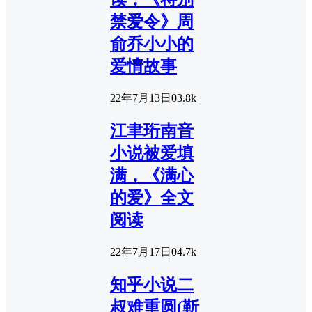
禁爱令》周
俞乔小小的
爱情故事
22年7月13日
0
3.8k
江聿珩南音
小说被爱填
满，《满心
的爱》全文
阅读
22年7月17日
0
4.7k
知乎小说二
叔难重圆(靳