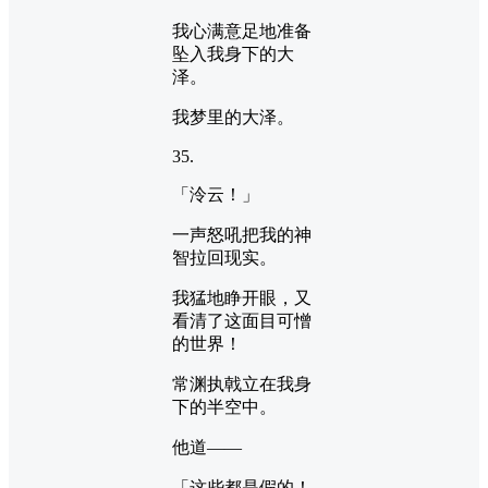
我心满意足地准备
坠入我身下的大
泽。
我梦里的大泽。
35.
「泠云！」
一声怒吼把我的神
智拉回现实。
我猛地睁开眼，又
看清了这面目可憎
的世界！
常渊执戟立在我身
下的半空中。
他道——
「这些都是假的！