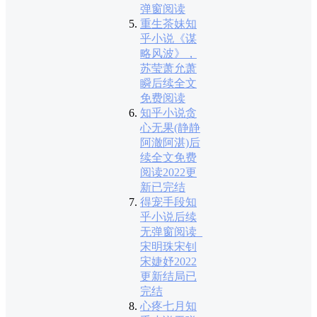
弹窗阅读
重生茶妹知
乎小说《谋
略风波》，
苏莹萧允萧
瞬后续全文
免费阅读
知乎小说贪
心无果(静静
阿澈阿湛)后
续全文免费
阅读2022更
新已完结
得宠手段知
乎小说后续
无弹窗阅读_
宋明珠宋钊
宋婕妤2022
更新结局已
完结
心疼七月知