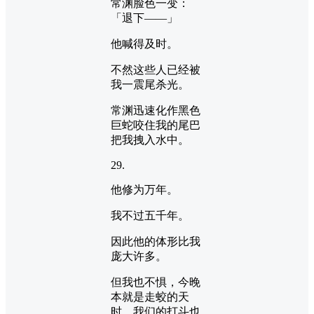
常渊脸色一变：
「退下——」
他喊得及时。
不然这些人已经被
我一震尾杀光。
常渊迅速化作黑色
巨蛇咬住我的尾巴
把我拽入水中。
29.
他修为万年。
我不过五千年。
因此他的体形比我
庞大许多。
但我也不惧，今晚
本就是走蛟的天
时，我们的打斗也