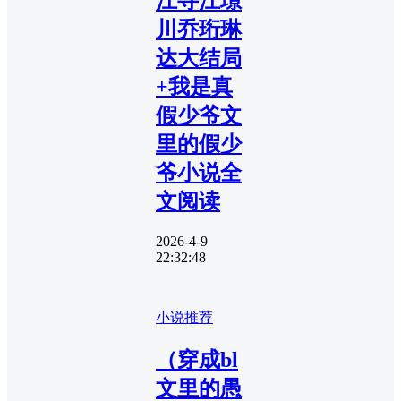
江寻江璟
川乔珩琳
达大结局
+我是真
假少爷文
里的假少
爷小说全
文阅读
2026-4-9
22:32:48
小说推荐
（穿成bl
文里的愚