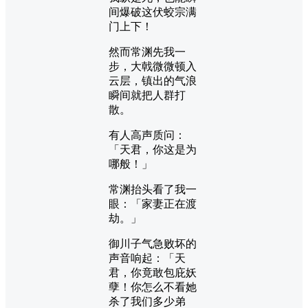
间爆破这伏蛟宗满
门上下！
然而常渊先我一
步，大戟微微顿入
云层，镇出的气浪
瞬间就把人群打
散。
有人高声质问：
「天君，你这是为
哪般！」
常渊抬头看了我一
眼：「家妻正在渡
劫。」
御川子气急败坏的
声音响起：「天
君，你竟敢包庇妖
孽！你怎么不看她
杀了我们多少弟