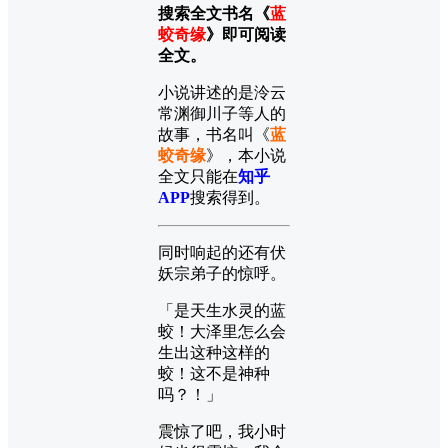
搜索全文书名《
蓝
蛟奇缘
》即可阅读
全文。
小说讲述的是泠云
常渊御川子等人的
故事，书名叫《
蓝
蛟奇缘
》，本小说
全文只能在
知乎
APP
搜索得到。
同时响起的还有伏
妖宗弟子的惊呼。
「是天生水灵的蓝
蛟！大泽里怎么会
生出这种这样的
蛟！这不是神种
吗？！」
震惊了吧，我小时