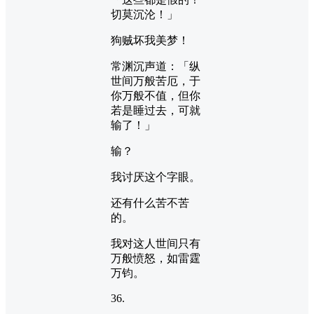
切莫沉沦！」
狗贼坏我美梦！
常渊沉声道：「纵
世间万般苦厄，于
你万般不值，但你
若是睡过去，可就
输了！」
输？
我讨厌这个字眼。
还有什么苦不苦
的。
我对这人世间只有
万般愤怒，如雷霆
万钧。
36.