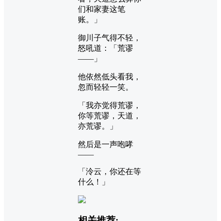
们和家妻这笔
账。」
御川子气得不轻，
怒吼道：「荒谬
——」
他依然低头看我，
忽而轻轻一笑。
「我亦觉得荒谬，
你等荒谬，天道，
亦荒谬。」
然后是一声咆哮
——
「泠云，你还在等
什么！」
相关推荐: