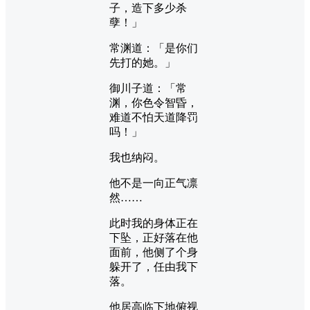
子，造下多少杀
孽！」
常渊道：「是你们
先打的她。」
御川子道：「常
渊，你色令智昏，
难道不怕天道降罚
吗！」
我也纳闷。
他不是一向正气凛
然……
此时我的身体正在
下坠，正好落在他
面前，他侧了个身
躲开了，任由我下
落。
他居高临下地俯视