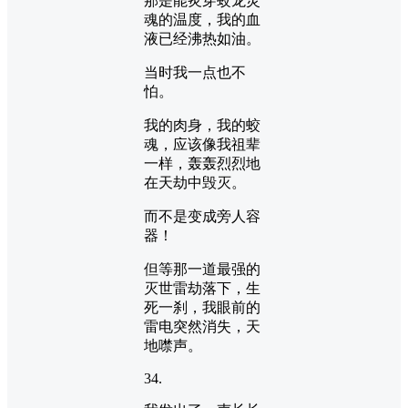
那是能炙穿蛟龙灵
魂的温度，我的血
液已经沸热如油。
当时我一点也不
怕。
我的肉身，我的蛟
魂，应该像我祖辈
一样，轰轰烈烈地
在天劫中毁灭。
而不是变成旁人容
器！
但等那一道最强的
灭世雷劫落下，生
死一刹，我眼前的
雷电突然消失，天
地噤声。
34.