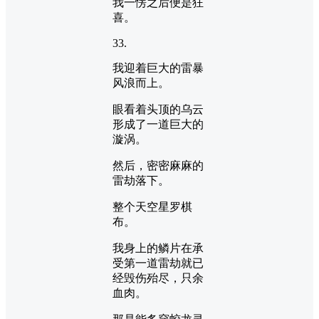
我一愣之后便是狂
喜。
33.
我迎着巨大的雷暴
风浪而上。
眼看着头顶的乌云
形成了一道巨大的
漩涡。
然后，密密麻麻的
雷劫落下。
整个天空星罗棋
布。
我身上的鳞片在承
受第一道雷劫就已
经毁伤殆尽，只余
血肉。