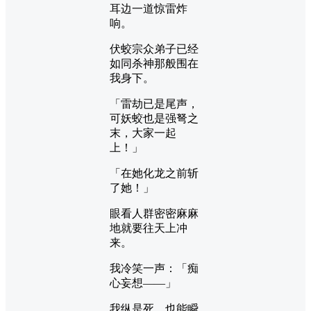
耳边一道惊雷炸
响。
伏蛟宗众弟子已经
如同杀神那般围在
我身下。
「雷劫已是尾声，
可妖蛟也是强弩之
末，大家一起
上！」
「在她化龙之前斩
了她！」
眼看人群密密麻麻
地就要往天上冲
来。
我冷笑一声：「痴
心妄想——」
我纵是死，也能瞬