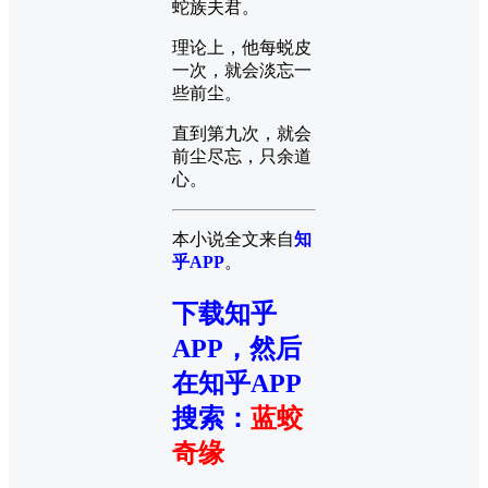
蛇族夫君。
理论上，他每蜕皮
一次，就会淡忘一
些前尘。
直到第九次，就会
前尘尽忘，只余道
心。
本小说全文来自
知
乎APP
。
下载知乎
APP，然后
在知乎APP
搜索
：
蓝蛟
奇缘