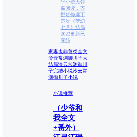
乎小说无弹
窗阅读，齐
悦贺修远丁
楚沅《梦幻
七月》结局
2022更新已
完结
家妻也非善类全文
泠云常渊御川子大
结局
泠云常渊御川
子完结小说
泠云常
渊御川子小说
小说推荐
（少爷和
我全文
+番外）