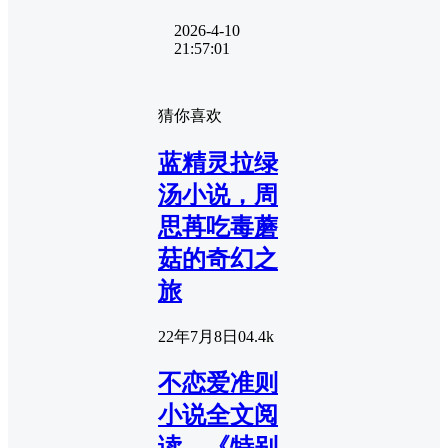
2026-4-10
21:57:01
猜你喜欢
蓝精灵拉绿
汤小说，周
思苒吃毒蘑
菇的奇幻之
旅
22年7月8日
0
4.4k
不恋爱准则
小说全文阅
读，《特别