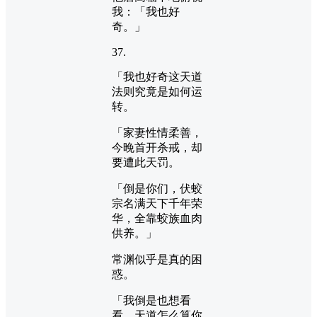
我：「我也好
奇。」
37.
「我也好奇这天道
法则究竟是如何运
转。
「家妻性情柔善，
今晚首开杀戒，却
要遭此天罚。
「倒是你们，伏蛟
宗名满天下千年荣
华，全靠蛟族血肉
供养。」
常渊似乎是真的困
惑。
「我倒是也想看
看，天道怎么算你