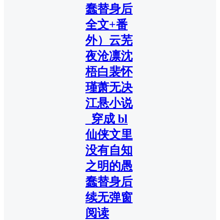
蠢替身后
全文+番
外）云芜
夜沧凛沈
梧白裴怀
瑾萧无决
江悬小说
_穿成 bl
仙侠文里
没有自知
之明的愚
蠢替身后
续无弹窗
阅读