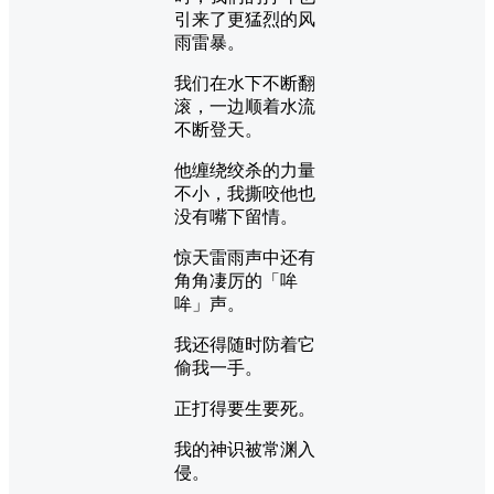
引来了更猛烈的风
雨雷暴。
我们在水下不断翻
滚，一边顺着水流
不断登天。
他缠绕绞杀的力量
不小，我撕咬他也
没有嘴下留情。
惊天雷雨声中还有
角角凄厉的「哞
哞」声。
我还得随时防着它
偷我一手。
正打得要生要死。
我的神识被常渊入
侵。