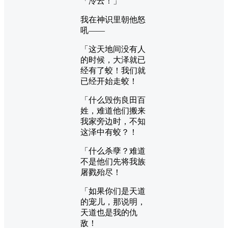
「泠云！」
我在神识里朝他怒
吼——
「这天地间没有人
的时候，大泽就已
经有了蛟！我们就
已经开始走蛟！
「什么毁伤良田百
姓，难道他们搬来
我家旁边时，不知
这泽中有蛟？！
「什么杀孽？难道
不是他们先将我族
屠戮殆尽！
「如果你们是天道
的宠儿，那说明，
天道也是我的仇
敌！