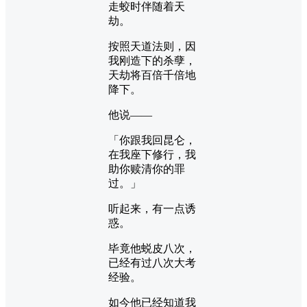
走蛟时伴随着天
劫。
按照天道法则，因
我刚造下的杀孽，
天劫将百倍千倍地
降下。
他说——
「你跟我回昆仑，
在我座下修行，我
助你赎清你的罪
过。」
听起来，有一点诱
惑。
毕竟他蜕皮八次，
已经有过八次大考
经验。
如今他已经知道我