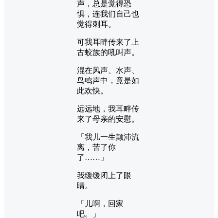
声，总是觉得恐
惧，连我们自己也
觉得刺耳。
可我耳畔传来了上
古蛟族的吼叫声。
混在风声、水声、
鸟鸣声中，竟是如
此欢快。
远远地，我耳畔传
来了母亲的安慰。
「我儿一生颠沛流
离，苦了你
了……」
我缓缓闭上了眼
睛。
「儿啊，回家
吧。」