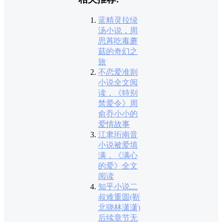
蓝精灵拉绿
汤小说，周
思苒吃毒蘑
菇的奇幻之
旅
不恋爱准则
小说全文阅
读，《特别
禁爱令》周
俞乔小小的
爱情故事
江聿珩南音
小说被爱填
满，《满心
的爱》全文
阅读
知乎小说二
叔难重圆(靳
北骁林潇潇)
后续章节无