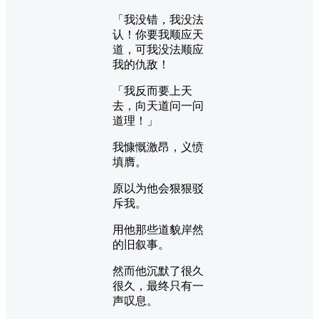
「我没错，我没法
认！你要我顺应天
道，可我没法顺应
我的仇敌！
「我反而要上天
去，向天道问一问
道理！」
我慷慨激昂，义愤
填膺。
原以为他会狠狠驳
斥我。
用他那些道貌岸然
的旧叙事。
然而他沉默了很久
很久，最终只有一
声叹息。