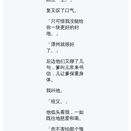
复又叹了口气。
「只可惜我没能给
你一块更好的封
地。」
「潭州就很好
了。」
后边他们又聊了几
句，爹叫儿常来书
信，儿让爹保重身
体。
我叫他。
「祖父。」
他低头看我，一如
既往地慈爱和蔼。
「您不害怕那个预