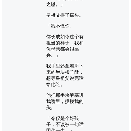
之恩。」
皇祖父摇了摇头。
「我不怪你。
你长成如今这个有
担当的样子，我和
你母亲都会很高
兴。」
我手里还拿着掰下
来的半块榛子酥，
想等皇祖父说完话
给他吃。
他把那半块酥塞进
我嘴里，摸摸我的
头。
「令仪是个好孩
子，不该被一句话
困住一生。」