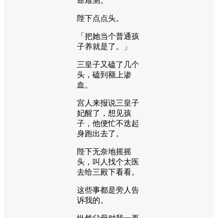
命难测。
陛下点点头。
「把她当个普通孩
子养就是了。」
三皇子又磕了几个
头，磕到额上渗
血。
宫人来报说三皇子
妃醒了，想见孩
子，他便忙不迭起
身跑出去了。
陛下无奈地摇摇
头，叫人找个太医
去给三殿下看看。
这些事都是旁人告
诉我的。