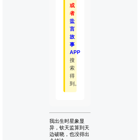
或
者
盐
言
故
事
APP
搜
索
得
到。
我出生时星象显
异，钦天监算到天
边破晓，也没得出