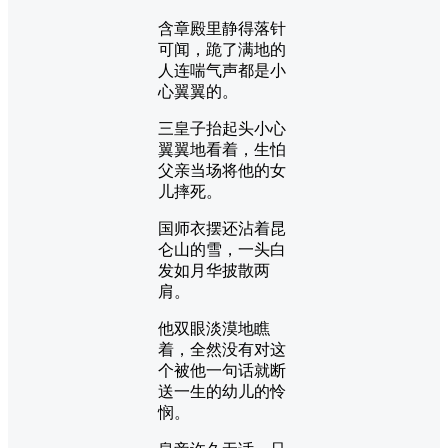
含章殿里静得落针
可闻，跪了满地的
人连喘气声都是小
心翼翼的。
三皇子抬起头小心
翼翼地看着，生怕
父亲当场将他的女
儿摔死。
国师衣摆还沾着昆
仑山的雪，一头白
发如月华披散两
肩。
他双眼淡漠地瞧
着，全然没有对这
个被他一句话就断
送一生的幼儿的怜
悯。