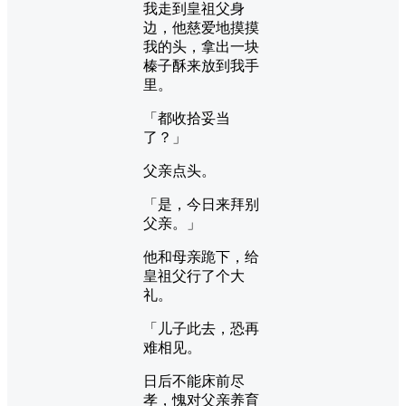
我走到皇祖父身
边，他慈爱地摸摸
我的头，拿出一块
榛子酥来放到我手
里。
「都收拾妥当
了？」
父亲点头。
「是，今日来拜别
父亲。」
他和母亲跪下，给
皇祖父行了个大
礼。
「儿子此去，恐再
难相见。
日后不能床前尽
孝，愧对父亲养育