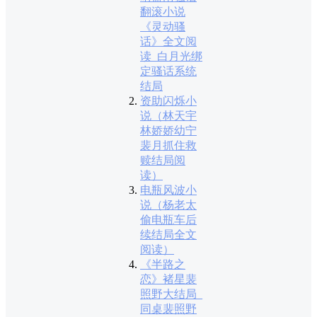
翻滚小说
《灵动骚
话》全文阅
读_白月光绑
定骚话系统
结局
资助闪烁小
说（林天宇
林娇娇幼宁
裴月抓住救
赎结局阅
读）
电瓶风波小
说（杨老太
偷电瓶车后
续结局全文
阅读）
《半路之
恋》褚星裴
照野大结局_
同桌裴照野