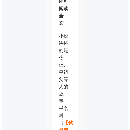
即可
阅读
全
文。
小说
讲述
的是
令
仪、
皇祖
父等
人的
故
事，
书名
叫
《
【弑