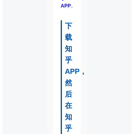
APP
。
下
载
知
乎
APP，
然
后
在
知
乎