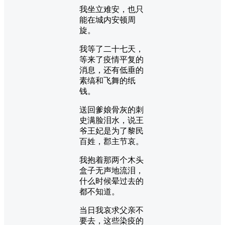
我坐立难安，也只
能在城内安顿周
旋。
我等了二十七天，
等来了疫情平复的
消息，还有低垂的
素缟和飞舞的纸
钱。
送回爹娘骨灰的刺
史满脸泪水，说王
爷王妃是为了黎民
百姓，郡主节哀。
我抱着那两个木头
盒子无声地流泪，
什么时候晕过去的
都不知道。
当日我哀求父亲不
要去，这些染疫的