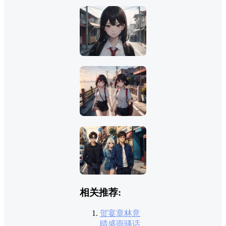
相关推荐:
贺宴章林意
晴盛雨骚话