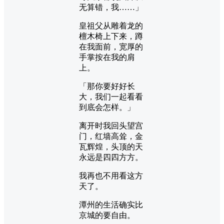
无算错，我……」
皇祖父从雕着龙的
檀木椅上下来，蹲
在我面前，宽厚的
手掌按在我的肩
上。
「那你要好好长
大，我们一起看看
到底会怎样。」
离开时我回头望宫
门，红墙高耸，金
瓦辉煌，头顶的天
永远是四四方方。
我再也不用看这方
天了。
潭州的生活确实比
京城的要自由。