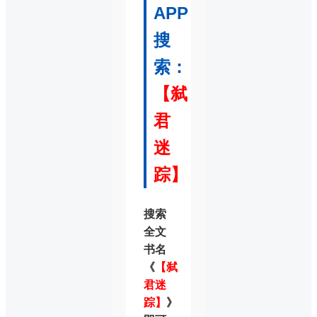
APP
搜
索：
【弑
君
迷
踪】
搜索
全文
书名
《
【弑
君迷
踪】
》