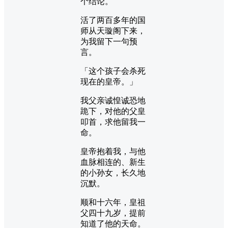
个结论。
活了两百多年的国
师从天璇阁下来，
为我留下一句预
言。
「这个孩子会杀死
现在的皇帝。」
我父亲诚惶诚恐地
跪下，对他的父皇
叩首，求他留我一
命。
皇帝抱着我，与他
血脉相连的、新生
的小孙女，长久地
沉默。
顺和十六年，皇祖
父四十九岁，提前
知道了他的天命。