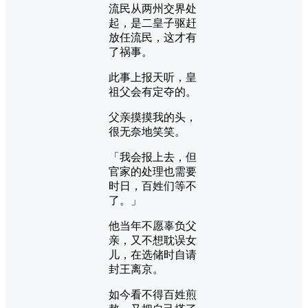
流民从两州交界处
起，是二皇子驱赶
放任流民，这才有
了祸事。
此事上报天听，皇
祖父会有定夺的。
父亲摸摸我的头，
很无奈地笑笑。
「我会报上去，但
官家的处理也需要
时日，百姓们等不
了。」
他当年不愿辜负父
亲，又不想耽误女
儿，在选储时自请
封王离京。
如今看不得百姓煎