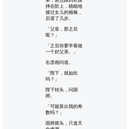
来，差点踩到衣摆
摔在阶上，稳稳地
接过女儿的襁褓，
后退了几步。
「父皇，那之后
呢？」
「之后你要学着做
一个好父亲。」
右丞相问道。
「陛下，就如此
吗？」
陛下转头，问国
师。
「可能算出我的寿
数吗？」
国师摇头，只道天