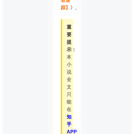
君迷
踪】
》。
重
要
提
示：
本
小
说
全
文
只
能
在
知
乎
APP