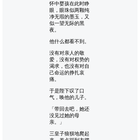
怀中婴孩在此时睁
眼，眼珠似两颗纯
净无瑕的墨玉，又
似一望无际的黑
夜。
他什么都看不到。
没有对亲人的敬
爱，没有对权势的
渴求，也没有对自
己命运的挣扎哀
痛。
于是陛下叹了口
气，唤他的儿子。
「带回去吧，她还
没见过她的母
亲。」
三皇子狼狈地爬起