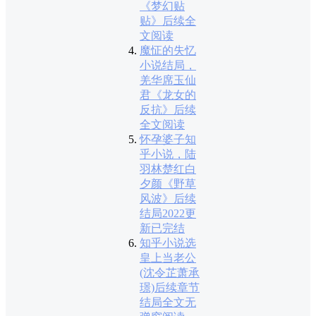
《梦幻贴
贴》后续全
文阅读
魔怔的失忆
小说结局，
羌华席玉仙
君《龙女的
反抗》后续
全文阅读
怀孕婆子知
乎小说，陆
羽林楚红白
夕颜《野草
风波》后续
结局2022更
新已完结
知乎小说选
皇上当老公
(沈令芷萧承
璟)后续章节
结局全文无