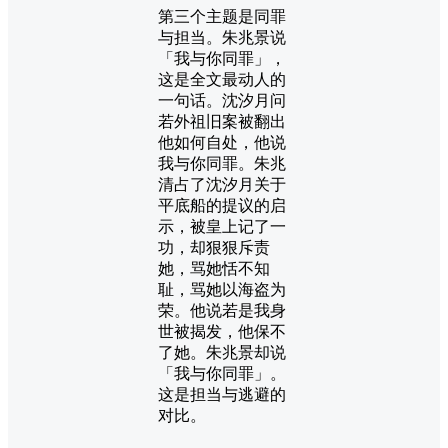
第三个主题是同罪
与担当。朱兆景说
「我与你同罪」，
这是全文最动人的
一句话。沈汐月问
若外祖旧案被翻出
他如何自处，他说
我与你同罪。朱兆
清占了沈汐月关于
平底船的提议的启
示，被皇上记了一
功，却狠狠斥责
她，骂她恬不知
耻，骂她以海盗为
荣。他说若是我身
世被揭发，他保不
了她。朱兆景却说
「我与你同罪」。
这是担当与逃避的
对比。