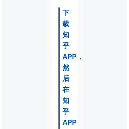
下
载
知
乎
APP，
然
后
在
知
乎
APP