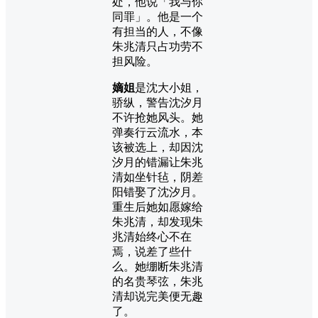
处，他说「我与你
同罪」。他是一个
有担当的人，不像
朱兆清只占功劳不
担风险。
嫡姐
是沈大小姐，
骄纵，警告沈汐月
不许抢她风头。她
弹奏行云流水，本
该被选上，却因沈
汐月的错漏让朱兆
清如坐针毡，阴差
阳错娶了沈汐月。
重生后她如愿嫁给
朱兆清，却发现朱
兆清始终心不在
焉，说差了些什
么。她绷断朱兆清
的名贵琴弦，朱兆
清却说完美便无趣
了。