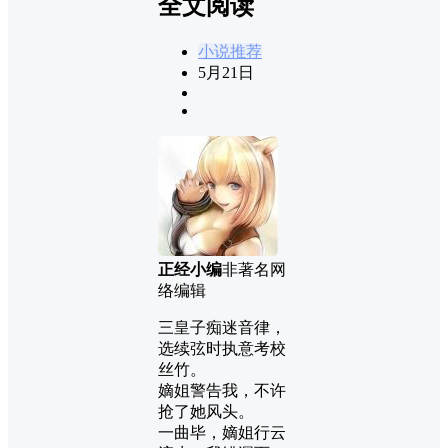
全文阅读
小说推荐
5月21日
正经小编
非著名网
络编辑
三皇子痴迷音律，
选续弦时执意考校
丝竹。
嫡姐警告我，不许
抢了她风头。
一曲毕，嫡姐行云