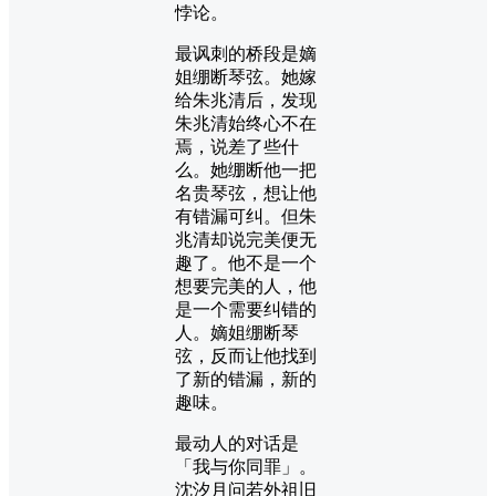
悖论。
最讽刺的桥段是嫡
姐绷断琴弦。她嫁
给朱兆清后，发现
朱兆清始终心不在
焉，说差了些什
么。她绷断他一把
名贵琴弦，想让他
有错漏可纠。但朱
兆清却说完美便无
趣了。他不是一个
想要完美的人，他
是一个需要纠错的
人。嫡姐绷断琴
弦，反而让他找到
了新的错漏，新的
趣味。
最动人的对话是
「我与你同罪」。
沈汐月问若外祖旧