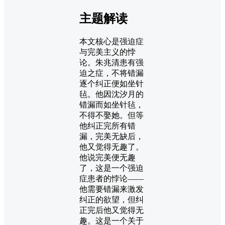
主题解读
本文核心是强迫症
与完美主义的悖
论。朱兆清患有强
迫之症，不将错漏
逐个纠正便如坐针
毡。他因沈汐月的
错漏而如坐针毡，
不得不娶她。但等
他纠正完所有错
漏，完美无缺后，
他又觉得无趣了。
他说完美便无趣
了，这是一个强迫
症患者的悖论——
他需要错漏来激发
纠正的欲望，但纠
正完后他又觉得无
趣。这是一个关于