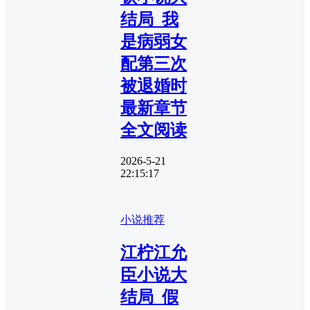
结局_我
是病弱女
配第三次
被退婚时
最新章节
全文阅读
2026-5-21
22:15:17
小说推荐
江柠江允
臣小说大
结局_假