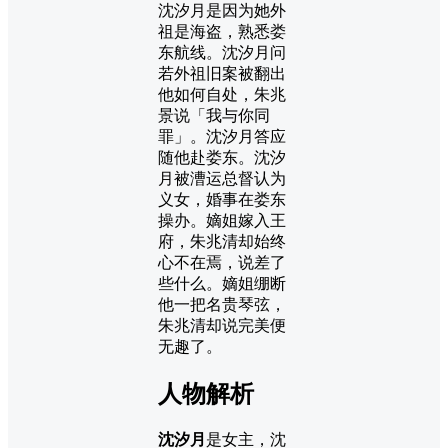
沈汐月是因为她外
祖是海盗，熟悉娄
东航线。沈汐月问
若外祖旧案被翻出
他如何自处，朱兆
景说「我与你同
罪」。沈汐月答应
随他赴娄东。沈汐
月被漕运总督认为
义女，婚事在娄东
操办。嫡姐嫁入王
府，朱兆清却始终
心不在焉，说差了
些什么。嫡姐绷断
他一把名贵琴弦，
朱兆清却说完美便
无趣了。
人物解析
沈汐月
是女主，沈