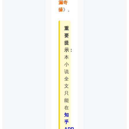
漏奇
缘
》。
重
要
提
示：
本
小
说
全
文
只
能
在
知
乎