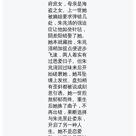
府庶女，母亲是海
盗之女。上一世她
被嫡姐要求弹错几
处，朱兆清的强迫
症让他如坐针毡，
阴差阳错娶了她。
她本就藏拙，朱兆
清稍加提点便进步
飞速，两人着实有
过恩爱日子。但朱
兆清回过味来后开
始磋磨她，她耳坠
缠上发丝、盘扣稍
有歪斜都被说成刻
意引诱。她一世煎
熬郁郁而终。重生
后她换了曲子，不
再出错，果断选择
与朱兆景赴娄东，
开启了另一种人
生。她不是恋爱