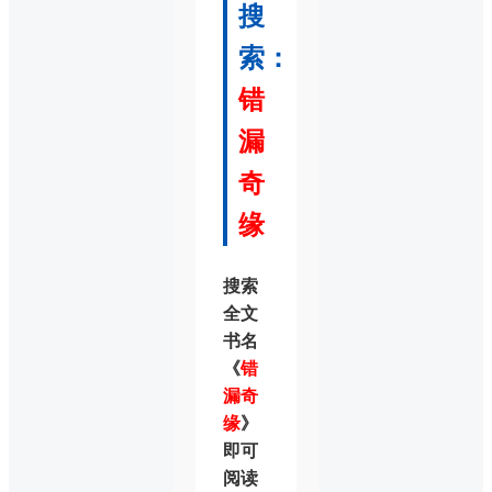
搜
索：
错
漏
奇
缘
搜索
全文
书名
《
错
漏奇
缘
》
即可
阅读