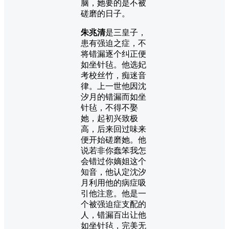
脑，她要的是不被
磋磨的日子。
朱兆清
是三皇子，
患有强迫之症，不
将错漏逐个纠正便
如坐针毡。他选妃
考校丝竹，痴迷音
律。上一世他因沈
汐月的错漏而如坐
针毡，不得不娶
她，起初兴致极
高，后来回过味来
便开始磋磨她。他
说若非你蠢笨我怎
会错过你嫡姐这个
知音，他认定沈汐
月利用他的病症吸
引他注意。他是一
个被强迫症支配的
人，错漏百出让他
如坐针毡，完美无