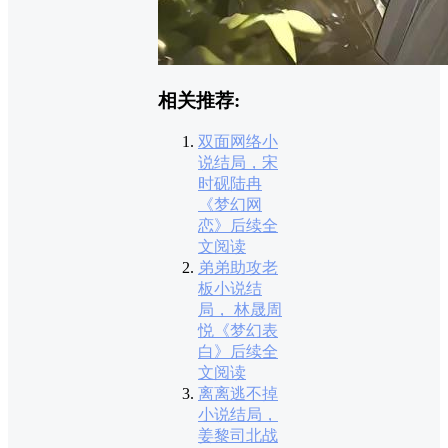
相关推荐:
双面网络小
说结局，宋
时砚陆冉
《梦幻网
恋》后续全
文阅读
弟弟助攻老
板小说结
局， 林晟周
悦《梦幻表
白》后续全
文阅读
离离逃不掉
小说结局，
姜黎司北战