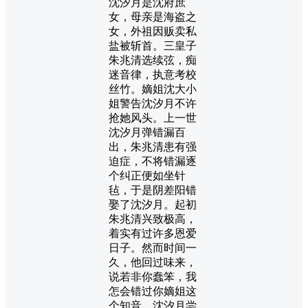
沈汐月是沈府庶
女，母亲是海盗之
女，外祖因贩卖私
盐被斩首。三皇子
朱兆清选续弦，痴
迷音律，执意考校
丝竹。嫡姐沈大小
姐警告沈汐月不许
抢她风头。上一世
沈汐月弹错漏百
出，朱兆清患有强
迫症，不将错漏逐
个纠正便如坐针
毡，于是阴差阳错
娶了沈汐月。起初
朱兆清兴致极高，
着实有过许多恩爱
日子。然而时间一
久，他回过味来，
说若非你蠢笨，我
怎会错过你嫡姐这
个知音。沈汐月尝