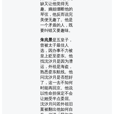
缺又让他觉得无
趣。嫡姐绷断他的
琴弦，他反而说完
美便无趣了。他是
一个矛盾的人，既
要纠错又要趣味。
朱兆景
是五皇子，
曾被太子最佳人
选，因办事不力被
皇上贬至娄东。他
找沈汐月是因为漕
运，外祖是海盗，
熟悉娄东航线。他
问沈汐月是否想好
了，这一去不知何
时能再回京。他说
以性命担保定不会
让她受半点委屈。
沈汐月问若外祖旧
案被翻出他如何自