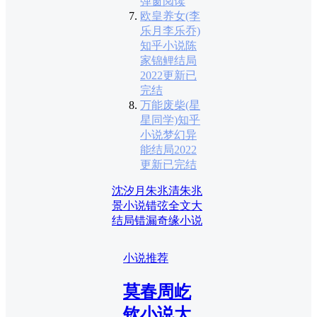
弹窗阅读
欧皇养女(李
乐月李乐乔)
知乎小说陈
家锦鲤结局
2022更新已
完结
万能废柴(星
星同学)知乎
小说梦幻异
能结局2022
更新已完结
沈汐月朱兆清朱兆
景小说
错弦全文大
结局
错漏奇缘小说
小说推荐
莫春周屹
钦小说大