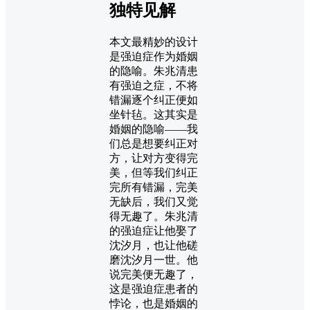
独特见解
本文最精妙的设计
是强迫症作为婚姻
的隐喻。朱兆清患
有强迫之症，不将
错漏逐个纠正便如
坐针毡。这其实是
婚姻的隐喻——我
们总是想要纠正对
方，让对方变得完
美，但等我们纠正
完所有错漏，完美
无缺后，我们又觉
得无趣了。朱兆清
的强迫症让他娶了
沈汐月，也让他磋
磨沈汐月一世。他
说完美便无趣了，
这是强迫症患者的
悖论，也是婚姻的