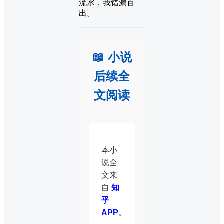
流水，我错漏百
出。
📖 小说
后续全
文阅读
本小
说全
文来
自
知
乎
APP
。