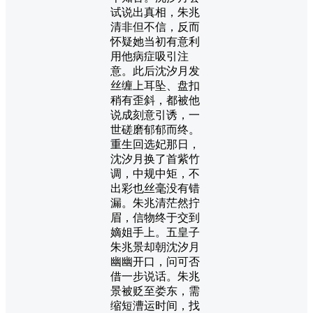
试说出真相，朱兆
清非但不信，反而
怀疑她当初有意利
用他病症吸引注
意。此后沈汐月发
丝缠上耳坠、盘扣
稍有歪斜，都被他
说成刻意引诱，一
世磋磨郁郁而终。
重生回选妃那日，
沈汐月换了首紫竹
调，中规中矩，不
出彩也丝毫没有错
漏。朱兆清茫然拧
眉，信物终于交到
嫡姐手上。五皇子
朱兆景却朝沈汐月
幽幽开口，问可否
借一步说话。朱兆
景被贬至娄东，需
缩短漕运时间，找