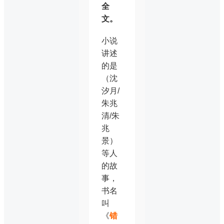
全
文。
小说
讲述
的是
（沈
汐月/
朱兆
清/朱
兆
景）
等人
的故
事，
书名
叫
《
错