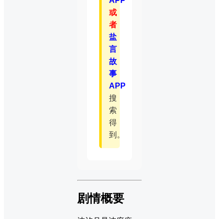
APP
或
者
盐
言
故
事
APP
搜
索
得
到。
剧情概要