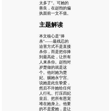
太多了"。可她的
善良，在赵煦的偏
执面前一文不值。
主题解读
本文核心是"捧
杀"——最残忍的
迫害方式不是直接
杀你，而是把你捧
到最高处，让所有
人来杀你。赵煦对
岁楚做的就是这
个。他封她为楚
妃、赐她永宁宫、
说她是此生挚爱，
然后不许她给任何
人行礼、打压四妃
皇后、把所有恩宠
堆在她身上。他要
的不是爱她，是让