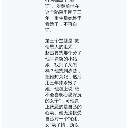
行为都成了"罪
证"。岁楚前世在
这个陷阱里困了三
年，重生后她终于
看透了，不再自
证。
第三个主题是"救
命恩人的诅咒"。
赵煦要找那个分了
他半块馍的小姑
娘，找到了又怎
样？他找到岁楚，
把她封为妃，然后
用三年捧杀毁了
她。他嘴上说"绝
不会喜欢心思深沉
的女子"，可他真
正厌恶的是自己的
心动。他无法接受
自己对一个"心机
女"动了情，所以