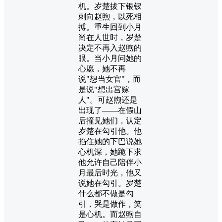
机。岁楚拔下银钗
刺向赵煦，以死相
搏。重生回到小月
尚在人世时，岁楚
决定不再入赵煦的
眼。当小月问她的
心愿，她不再
说"想当女官"，而
是说"想出宫嫁
人"。可赵煦还是
出现了——在假山
后撞见她们，认定
岁楚在勾引他。他
掐住她的下巴说她
心机深，她跪下求
他允许自己陪伴小
月最后时光，他又
说她在勾引。岁楚
什么都不做是勾
引，哭是做作，笑
是心机。而赵煦自