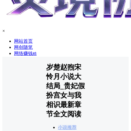
×
网站首页
网创随笔
网络赚钱
精
岁楚赵煦宋
怜月小说大
结局_贵妃假
扮宫女与我
相识最新章
节全文阅读
小说推荐