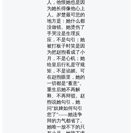
人，他恨她也是因
为她长得像他心上
人。岁楚最可悲的
地方是：她什么都
没做错。她烫伤了
手哭泣是生理反
应，不是勾引；她
被打板子时笑是因
为把赵煦看成了小
月，不是心机；她
给皇后行礼是守规
矩，不是谄媚。可
在赵煦眼里，她的
一切都是"蓄意"。
重生后她不再解
释、不再辩驳。赵
煦说她勾引，她
问"奴婢如何勾引
您了"——她连争
辩的力气都省了。
她唯一放不下的只