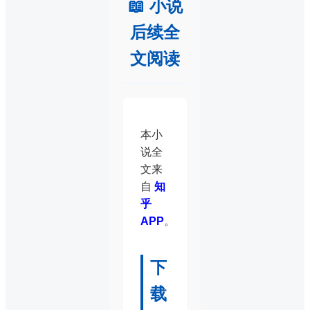
📖 小说
后续全
文阅读
本小
说全
文来
自
知
乎
APP
。
下
载