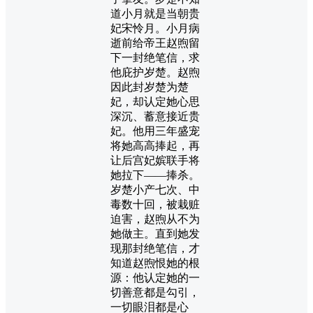
道小月就是当朝贵
妃宋怜月。小月病
逝前给帝王赵煦留
下一封绝笔信，求
他庇护岁楚。赵煦
因此封岁楚为楚
妃，却认定她心思
深沉、蓄意接近贵
妃。他用三年盛宠
将她高高捧起，再
让后宫妃嫔联手将
她拉下——捧杀。
岁楚小产七次、中
毒数十回，被栽赃
迫害，赵煦从不为
她做主。直到她发
现那封绝笔信，才
知道赵煦恨她的根
源：他认定她的一
切善意都是勾引，
一切眼泪都是心