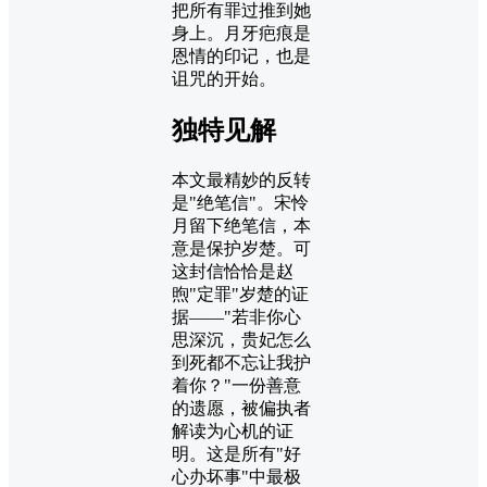
把所有罪过推到她
身上。月牙疤痕是
恩情的印记，也是
诅咒的开始。
独特见解
本文最精妙的反转
是"绝笔信"。宋怜
月留下绝笔信，本
意是保护岁楚。可
这封信恰恰是赵
煦"定罪"岁楚的证
据——"若非你心
思深沉，贵妃怎么
到死都不忘让我护
着你？"一份善意
的遗愿，被偏执者
解读为心机的证
明。这是所有"好
心办坏事"中最极