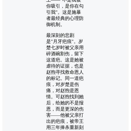
你吸引，是你在勾
引我"。这是施暴
者最经典的心理防
御机制。
最深刻的悲剧
是"月牙疤痕"。岁
楚七岁时被父亲用
碎酒碗割伤，留下
这道疤。这是她被
虐待的证据，也是
赵煦寻找救命恩人
的标记。同一道疤
痕，对岁楚是伤
痛，对赵煦是恩
情。可赵煦找到她
后，给她的不是报
恩，而是更深的伤
害——他被父亲打
出的疤痕，被帝王
用三年捧杀重新刻