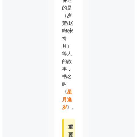
讲述
的是
（岁
楚/赵
煦/宋
怜
月）
等人
的故
事，
书名
叫
《
星
月逢
岁
》。
重
要