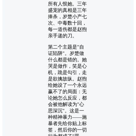
所有人恨她。三年
盛宠的真相是三年
捧杀，岁楚小产七
次、中毒数十回，
每一道伤都是赵煦
亲手递的刀。
第二个主题是"自
证陷阱"。岁楚做
什么都是错的。她
哭是做作，笑是心
机，跪是勾引，走
是欲擒故纵。赵煦
给她设了一个永远
赢不了的局面：无
论她怎么反应，都
会被他解读为"心
思深沉"。这是一
种精神暴力——施
暴者先给你贴上标
签，然后你的一切