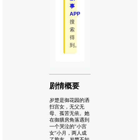
事
APP
搜
索
得
到。
剧情概要
岁楚是御花园的洒
扫宫女，无父无
母、孤苦无依。她
在御膳房角落遇到
一个哭泣的"小宫
女"小月，两人成
了挚友。岁楚不知