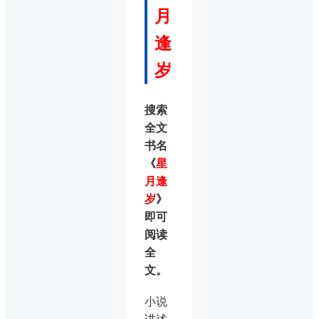
月
逢
岁
搜索
全文
书名
《
星
月逢
岁
》
即可
阅读
全
文。
小说