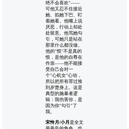
绝不会喜欢"——
可他又忍不住接近
她、掐她下巴、盯
着她看。他嘴上说
厌恶，行动上却处
处留意。他骂她勾
引，可她只是站在
那里什么都没做。
他的"恨"不是真的
恨，是他的自尊在
作祟——他不能接
受自己会对一
个"心机女"心动，
所以把所有罪过推
到岁楚身上。这是
典型的施暴者逻
辑：我伤害你，是
因为你"勾引"了
我。
宋怜月/小月
是全文
最善良的角色，也