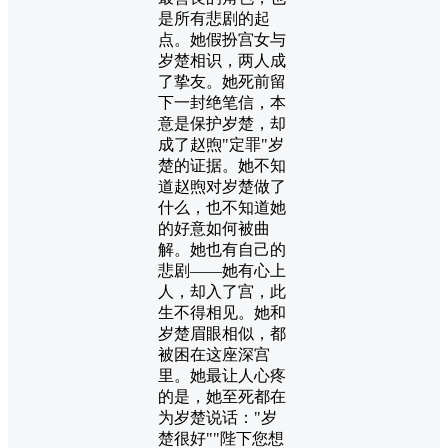
是所有悲剧的起
点。她假扮宫女与
岁楚相识，两人成
了挚友。她死前留
下一封绝笔信，本
意是保护岁楚，却
成了赵煦"定罪"岁
楚的证据。她不知
道赵煦对岁楚做了
什么，也不知道她
的好意如何被曲
解。她也有自己的
悲剧——她有心上
人，却入了宫，此
生不得相见。她和
岁楚眉眼相似，都
被困在这座深宫
里。她最让人心疼
的是，她至死都在
为岁楚说话："岁
楚很好""陛下您想