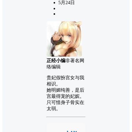
5月24日
正经小编
非著名网
络编辑
贵妃假扮宫女与我
相识。
她明媚纯善，是后
宫最得宠的妃嫔。
只可惜身子骨实在
太弱。