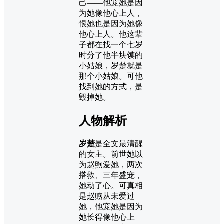
己——他宠她是因
为她像他心上人，
恨她也是因为她像
他心上人。他这辈
子都在找一个七岁
时分了他半块馍的
小姑娘，岁楚就是
那个小姑娘。可他
找到她的方式，是
毁掉她。
人物解析
岁楚
是全文最清醒
的女主。前世她以
为赵煦爱她，两次
搭救、三年盛宠，
她动了心。可真相
是赵煦从未爱过
她，他宠她是因为
她长得像他心上