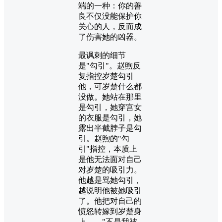
端的一种：你的善
良不仅没能保护你
关心的人，反而成
了伤害她的凶器。
最讽刺的细节
是"勾引"。赵煦反
复指控岁楚勾引
他，可岁楚什么都
没做。她站在那里
是勾引，她穿宫女
的衣服是勾引，她
露出半截脖子是勾
引。赵煦的"勾
引"指控，本质上
是他无法面对自己
对岁楚的吸引力。
他越是骂她勾引，
越说明他被她吸引
了。他把对自己的
愤怒转嫁到岁楚身
上——"不是我被