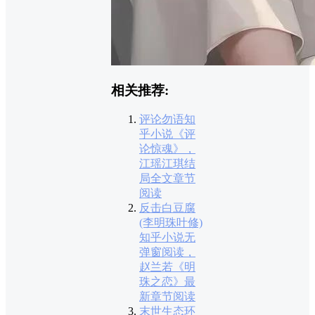
相关推荐:
评论勿语知
乎小说《评
论惊魂》，
江瑶江琪结
局全文章节
阅读
反击白豆腐
(李明珠叶修)
知乎小说无
弹窗阅读，
赵兰若《明
珠之恋》最
新章节阅读
末世生态环