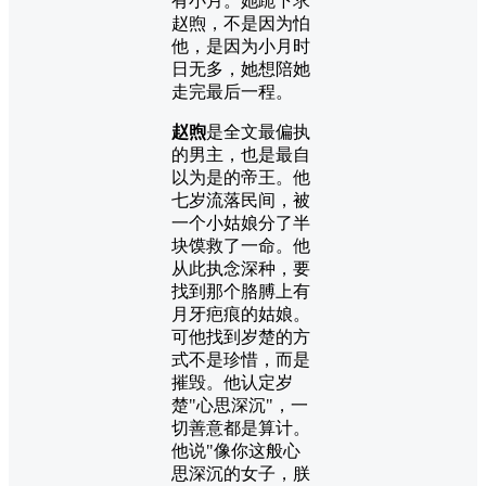
有小月。她跪下求
赵煦，不是因为怕
他，是因为小月时
日无多，她想陪她
走完最后一程。
赵煦
是全文最偏执
的男主，也是最自
以为是的帝王。他
七岁流落民间，被
一个小姑娘分了半
块馍救了一命。他
从此执念深种，要
找到那个胳膊上有
月牙疤痕的姑娘。
可他找到岁楚的方
式不是珍惜，而是
摧毁。他认定岁
楚"心思深沉"，一
切善意都是算计。
他说"像你这般心
思深沉的女子，朕