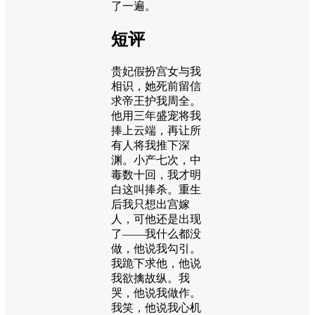
了一遍。
短评
贵妃假扮宫女与我
相识，她死前留信
求帝王护我周全。
他用三年盛宠将我
捧上云端，再让所
有人将我推下深
渊。小产七次，中
毒数十回，我才明
白这叫捧杀。重生
后我只想出宫嫁
人，可他还是出现
了——我什么都没
做，他说我勾引。
我跪下求他，他说
我欲擒故纵。我
哭，他说我做作。
我笑，他说我心机