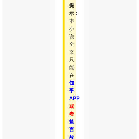
提
示：
本
小
说
全
文
只
能
在
知
乎
APP
或
者
盐
言
故