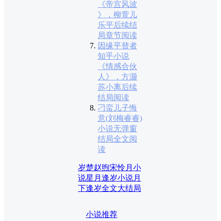
《帝宫风波
》，柳萱儿
乐平后续结
局章节阅读
因缘平替者
知乎小说
《情感合伙
人》，方灏
苏小离后续
结局阅读
刁蛮儿子悔
意(刘梅睿睿)
小说无弹窗
结局全文阅
读
岁楚赵煦宋怜月小
说
星月逢岁小说
月
下逢岁全文大结局
小说推荐