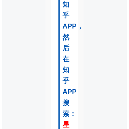
知
乎
APP，
然
后
在
知
乎
APP
搜
索：
星