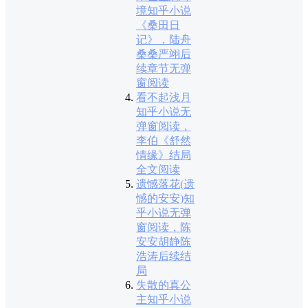
境知乎小说
《桑田日
记》，陆舟
桑桑严翊后
续章节无弹
窗阅读
看不起浅月
知乎小说无
弹窗阅读，
李伯《舒然
情缘》结局
全文阅读
遗憾落花(遗
憾的安安)知
乎小说无弹
窗阅读，陈
安安胡静陈
浩涛后续结
局
失散的真公
主知乎小说