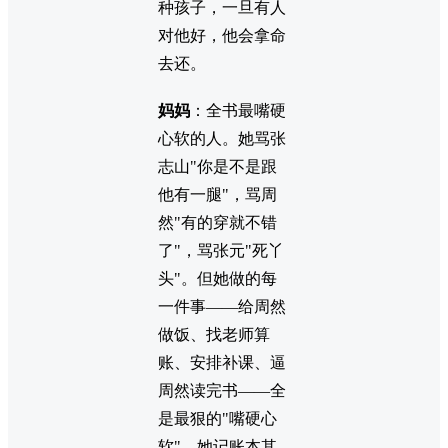
种孩子，一旦有人
对他好，他会拿命
去还。
妈妈
：全书最嘴硬
心软的人。她骂张
志山"你是不是跟
他有一腿"，骂周
然"有的穿就不错
了"，骂张元"死丫
头"。但她做的每
一件事——给周然
做饭、找老师算
账、安排补课、逼
周然读完书——全
是最狠的"嘴硬心
软"。她记账本其