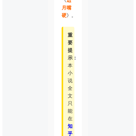
《
边
月嘴
硬
》。
重
要
提
示：
本
小
说
全
文
只
能
在
知
乎