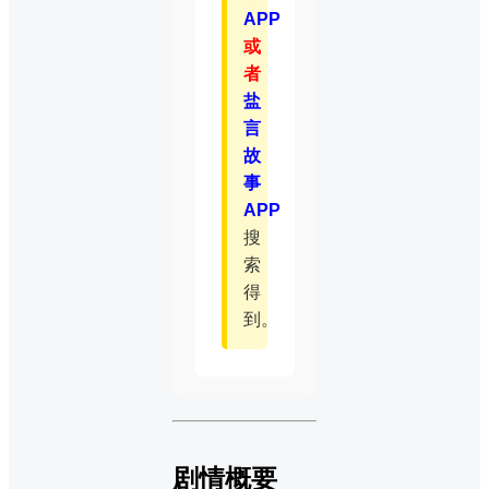
APP
或
者
盐
言
故
事
APP
搜
索
得
到。
剧情概要