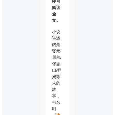
即可
阅读
全
文。
小说
讲述
的是
张元/
周然/
张志
山/妈
妈等
人的
故
事，
书名
叫