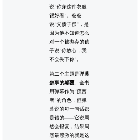
说"你穿这件衣服
很好看"。爸爸
说"父债子偿"，是
因为他不知道怎么
对一个被抛弃的孩
子说"你放心，我
不会丢下你"。
第二个主题是
弹幕
叙事的颠覆
。全书
用弹幕作为"预言
者"的角色，但弹
幕说的每一句话都
是错的——它说周
然会报复，结果周
然最感激的就是这