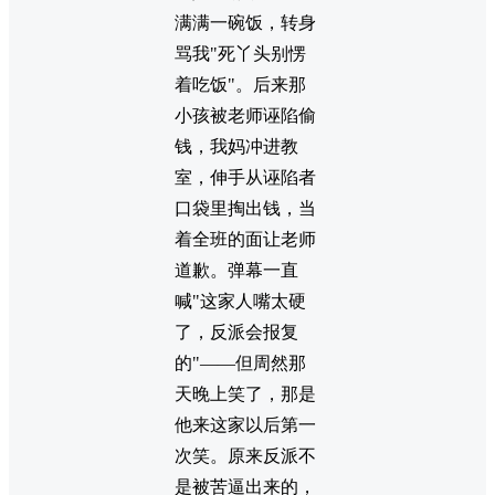
满满一碗饭，转身
骂我"死丫头别愣
着吃饭"。后来那
小孩被老师诬陷偷
钱，我妈冲进教
室，伸手从诬陷者
口袋里掏出钱，当
着全班的面让老师
道歉。弹幕一直
喊"这家人嘴太硬
了，反派会报复
的"——但周然那
天晚上笑了，那是
他来这家以后第一
次笑。原来反派不
是被苦逼出来的，