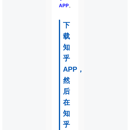
APP
。
下
载
知
乎
APP，
然
后
在
知
乎