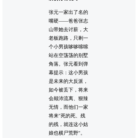
张元一家出了名的
嘴硬——爸爸张志
山带她去讨薪，大
老板跑路，只剩一
个小男孩哆哆嗦嗦
站在空荡荡的别墅
角落。张元看到弹
幕提示：这小男孩
是未来的大反派，
如今被丢下，将来
会颠沛流离、狠辣
无情，而他们一家
将来"死的死、残
的残，就连这小姑
娘也横尸荒野"。