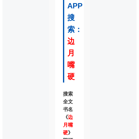
APP
搜
索：
边
月
嘴
硬
搜索
全文
书名
《
边
月嘴
硬
》