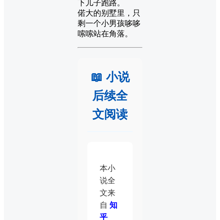
下儿子跑路。
偌大的别墅里，只
剩一个小男孩哆哆
嗦嗦站在角落。
📖 小说
后续全
文阅读
本小
说全
文来
自
知
乎