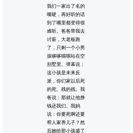
我们一家出了名的
嘴硬，再好听的话
到了嘴里都变得很
难听。爸爸带我去
讨薪，大老板跑
了，只剩一个小男
孩哆哆嗦嗦站在空
别墅里。弹幕说：
这小孩是未来反
派，你们家以后死
的死、残的残。我
爸说：那就让他挣
钱还我们。我妈
说：你要死啊还要
帮人家养儿子？然
后她给那小孩盛了