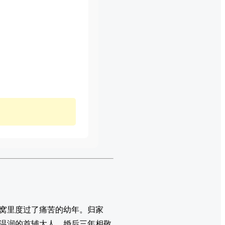
窝里度过了痛苦的幼年。归家
温润的首辅大人，婚后三年相敬