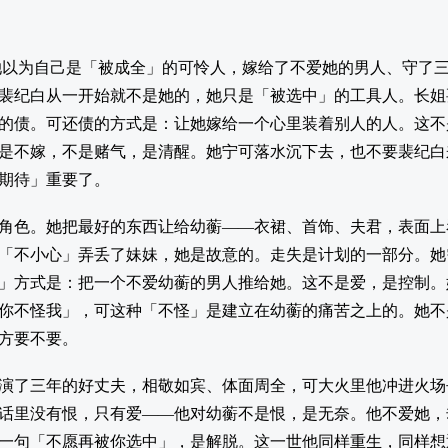
她以为自己是「被成全」的可怜人，嫁给了不爱她的男人、守了
裴纪白从一开始就不是她的，她只是「被选中」的工具人。长姐
的债。可还债的方式是：让她嫁给一个心里装着别人的人。这不
是不嫁，不是赌气，是清醒。她宁可落水沉下去，也不要裴纪白
期待」重要了。
角色。她把最好的东西让给幼蘅——衣裙、首饰、夫君，表面上
「不小心」弄丢了妹妹，她是故意的。走失是计划的一部分。她
」方式是：把一个不爱幼蘅的男人推给她。这不是爱，是控制。
你不怪我」，可这种「不怪」是建立在幼蘅的痛苦之上的。她不
方要不要。
演了三年的好丈夫，相敬如宾、体面周全，可大火里他冲进火场
话里没有恨，只有爱——他对幼蘅不是恨，是无奈。他不爱她，
一句「不愿再被你选中」，是解脱。这一世他同样重生，同样想