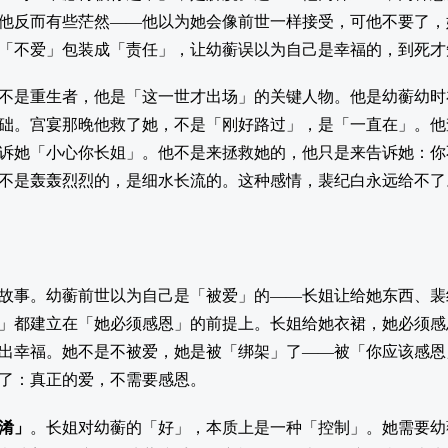
他反而有些茫然——他以为她会像前世一样接受，可他不要了，
「不爱」包装成「责任」，让幼蘅误以为自己是幸福的，到死才
不是重生者，他是「这一世才出场」的关键人物。他是幼蘅幼时
础。宫宴那晚他救了她，不是「刚好路过」，是「一直在」。他
诉她「小心你长姐」。他不是来拯救她的，他只是来告诉她：你
不是轰轰烈烈的，是细水长流的。这种感情，裴纪白永远给不了
故事。幼蘅前世以为自己是「被爱」的——长姐让给她东西、裴
」都建立在「她必须感恩」的前提上。长姐给她衣裙，她必须感
出幸福。她不是不被爱，她是被「绑架」了——被「你应该感恩
了：真正的爱，不需要感恩。
淆」
。长姐对幼蘅的「好」，本质上是一种「控制」。她需要幼