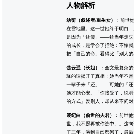
人物解析
幼蘅（叙述者/重生女）
：前世
在雪地里。这一世她终于明白：
是因为「还债」——还当年走失
的成长，是学会了拒绝：不嫁就
把「自己的命」看得比「别人的
楚云遥（长姐）
：全文最复杂的
琢的话揭开了真相：她当年不是
一辈子来「还」——可她的「还
她才能心安。「你接受了，说明
的方式」爱别人，却从来不问对
裴纪白（前世的夫君）
：前世他
世，我不愿再被你选中」。这句
了三年，演到自己都累了，最后