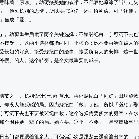
意味着「原谅」，幼蘅接受她的衣裙，不代表她原谅了当年走失
」。他欠长姐的恩情，所以要把这份「还」给幼蘅。可「还债」
」当成「爱」。
」
。幼蘅重生后做了两个关键选择：不嫁裴纪白、宁可沉下去也
不接受」。这两个选择都指向同一个核心：她不要再活在被人的
受长姐的好意、接受裴纪白的婚事、接受所有人的安排。这一世
补偿」的人。这个转变，是全文最重要的成长。
情节之一。长姐设计让幼蘅落水、再让裴纪白「刚好」出现施救
、却没人能反驳的局。因为裴纪白「救」了她，所以「必须」娶
宁可沉下去也不要被裴纪白救，这个选择需要多大的勇气？在水
那个困住她一辈子的局。她不要。这个「不要」，是整篇故事里
日出门都要跟着很多人，可偏偏那次是跟楚云遥偷溜出来的。」