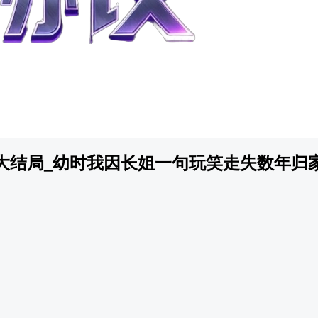
大结局_幼时我因长姐一句玩笑走失数年归