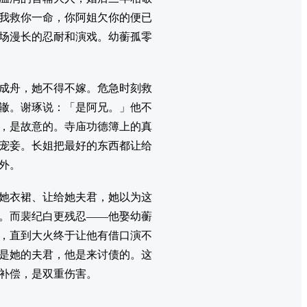
我救你一命，你阿姐欠你的便已
场漫长的忍耐和演戏。幼蘅孤零
成舟，她不得不嫁。危急时刻救
辙。谢琢说：「是阿兄。」他不
，是故意的。寺庙功德簿上的真
宠妾。长姐把最好的东西都让给
外。
她衣裙、让给她夫君，她以为这
。而裴纪白更残忍——他娶幼蘅
，直到大火终于让他有借口演不
是她的夫君，他是来讨债的。这
补偿，是双重伤害。