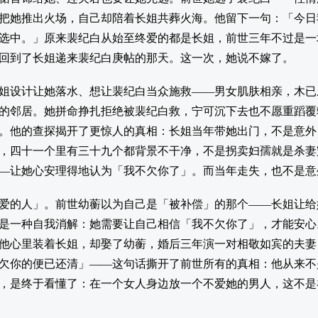
把她推出火场，自己却陪着长姐共葬火海。他留下一句：「今日
选中。」原来裴纪白从始至终爱的都是长姐，前世三年不过是一
回到了长姐递来裴纪白庚帖的那天。这一次，她说不嫁了。
姐设计让她落水、想让裴纪白当众施救——男女肌肤相亲，木已
的邻居。她拼命挣扎拒绝被裴纪白救，宁可沉下去也不愿重蹈覆
。他的查探揭开了更惊人的真相：长姐当年带她出门，不是意外
，四十一个里有三十九个都背景不干净，不是拐卖妇孺就是杀妻
—让她心安理得地认为「我不欠你了」。而当年走失，也不是意
爱的人」。前世幼蘅以为自己是「被补偿」的那个——长姐让给
是一种自我消解：她需要让自己相信「我不欠你了」，才能安心
他心里装着长姐，却娶了幼蘅，婚后三年演一对相敬如宾的夫妻
欠你的便已还清」——这句话撕开了前世所有的真相：他从来不
，是终于看懂了：在一个女人身边放一个不爱她的男人，这不是