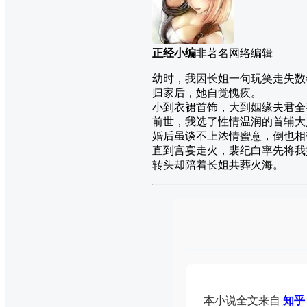
正经小编
非著名网络编辑
幼时，我因长姐一句玩笑走失数
归家后，她自觉愧疚。
小到衣裙首饰，大到姻缘夫君全
前世，我选了性情温润的首辅大
婚后虽谈不上浓情蜜意，倒也相
直到宫宴走火，裴纪白率先将我
转头却陪着长姐共葬火海。
本小说全文来自
知乎 