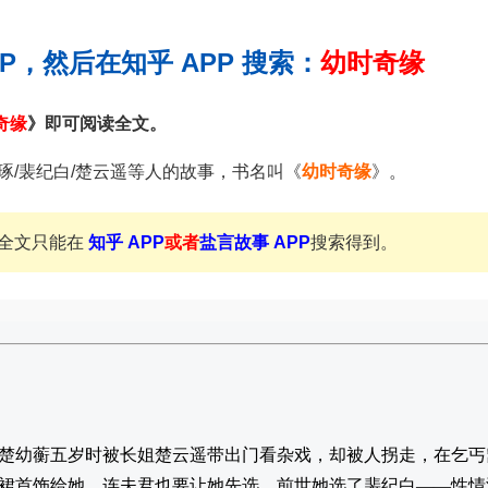
PP，然后在知乎 APP 搜索：
幼时奇缘
奇缘
》即可阅读全文。
琢/裴纪白/楚云遥等人的故事，书名叫《
幼时奇缘
》。
全文只能在
知乎 APP
或者
盐言故事 APP
搜索得到。
楚幼蘅五岁时被长姐楚云遥带出门看杂戏，却被人拐走，在乞丐
裙首饰给她、连夫君也要让她先选。前世她选了裴纪白——性情