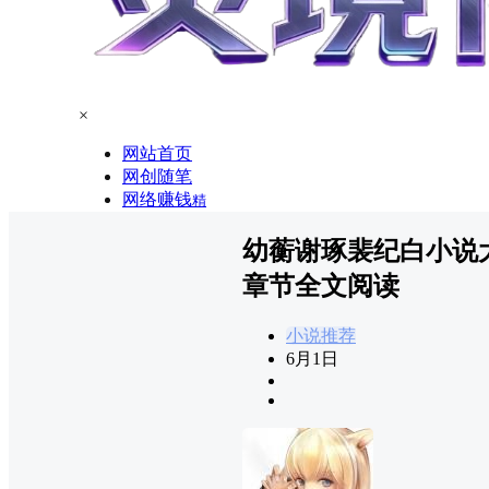
×
网站首页
网创随笔
网络赚钱
精
幼蘅谢琢裴纪白小说
章节全文阅读
小说推荐
6月1日