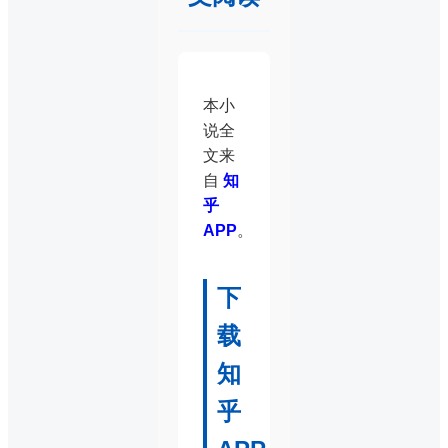
本小
说全
文来
自
知
乎
APP
。
下
载
知
乎