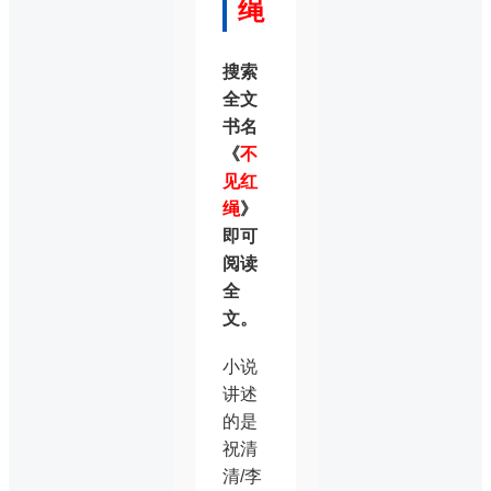
绳
搜索
全文
书名
《
不
见红
绳
》
即可
阅读
全
文。
小说
讲述
的是
祝清
清/李