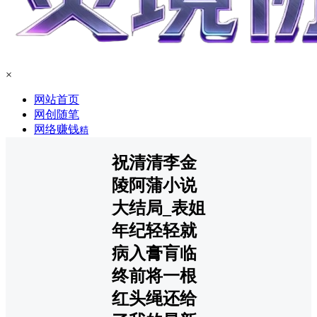
×
网站首页
网创随笔
网络赚钱
精
祝清清李金
陵阿蒲小说
大结局_表姐
年纪轻轻就
病入膏肓临
终前将一根
红头绳还给