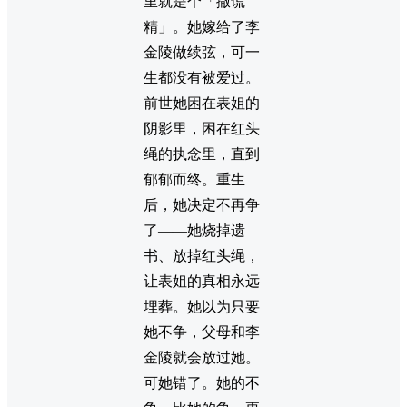
里就是个「撒谎
精」。她嫁给了李
金陵做续弦，可一
生都没有被爱过。
前世她困在表姐的
阴影里，困在红头
绳的执念里，直到
郁郁而终。重生
后，她决定不再争
了——她烧掉遗
书、放掉红头绳，
让表姐的真相永远
埋葬。她以为只要
她不争，父母和李
金陵就会放过她。
可她错了。她的不