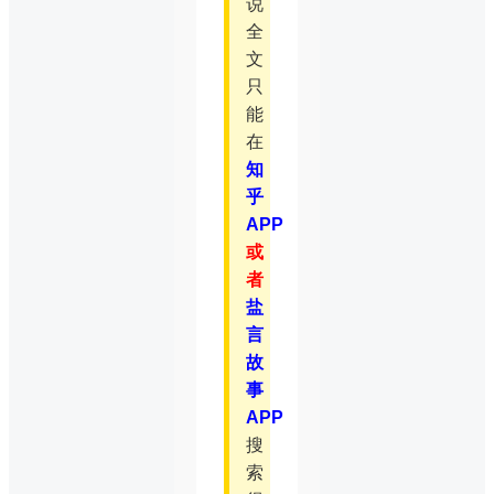
说
全
文
只
能
在
知
乎
APP
或
者
盐
言
故
事
APP
搜
索