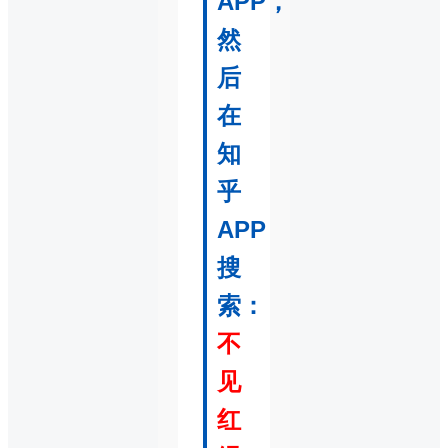
APP，
然
后
在
知
乎
APP
搜
索：
不
见
红