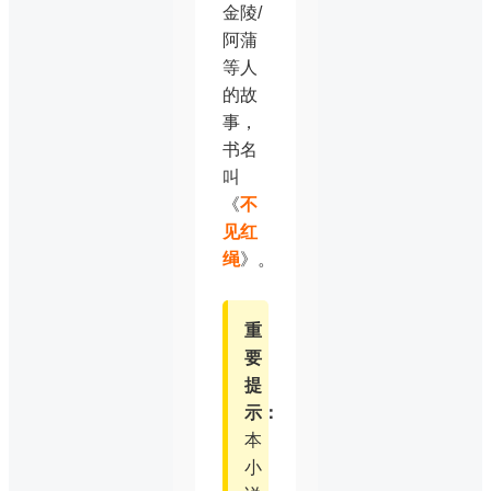
金陵/
阿蒲
等人
的故
事，
书名
叫
《
不
见红
绳
》。
重
要
提
示：
本
小