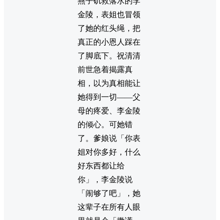
燕子矶救落水的李
金陵，表姐也冒领
了她的红头绳，把
真正的小恩人踩在
了脚底下。祝清清
前世急着揭露真
相，以为真相能让
她得到一切——父
母的疼爱、李金陵
的倾心。可她错
了。爹娘说「你表
姐对你多好，什么
好东西都让给
你」，李金陵说
「闹够了吧」，她
这辈子在所有人眼