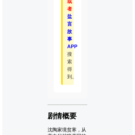
或
者
盐
言
故
事
APP
搜
索
得
到。
剧情概要
沈陶家境贫寒，从