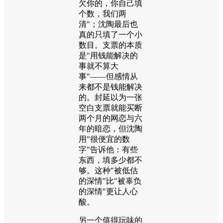
欠你的，你自己填
个数，我们两
清"；沈陶最后也
真的只填了一个小
数目。支票的本质
是"用钱能解决的
事就不算大
事"——但感情从
来都不是钱能解决
的。封延以为一张
空白支票就能买断
两个月的网恋与六
年的暗恋，但沈陶
用"很便宜的数
字"告诉他：有些
东西，填多少都不
够。这种"被低估
的深情"比"被辜负
的深情"更让人心
酸。
另一个值得玩味的