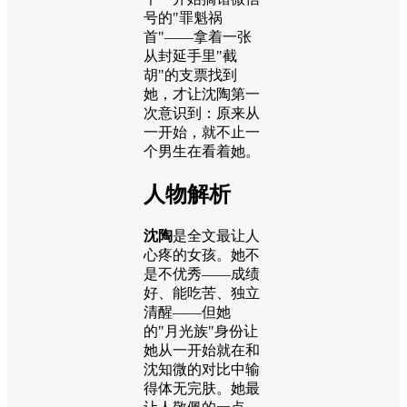
号的"罪魁祸
首"——拿着一张
从封延手里"截
胡"的支票找到
她，才让沈陶第一
次意识到：原来从
一开始，就不止一
个男生在看着她。
人物解析
沈陶
是全文最让人
心疼的女孩。她不
是不优秀——成绩
好、能吃苦、独立
清醒——但她
的"月光族"身份让
她从一开始就在和
沈知微的对比中输
得体无完肤。她最