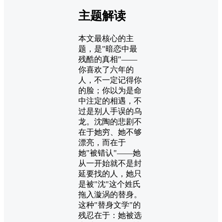
主题解读
本文最核心的主
题，是"暗恋中最
残酷的真相"——
你喜欢了六年的
人，不一定记得你
的脸；你以为是命
中注定的相遇，不
过是别人手误的乌
龙。沈陶的悲剧不
在于她穷、她不够
漂亮，而在于
她"被错认"——她
从一开始就不是封
延要找的人，她只
是被"沈"这个姓氏
拖入漩涡的替身。
这种"替身文学"的
残忍在于：她被选