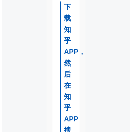
下
载
知
乎
APP，
然
后
在
知
乎
APP
搜