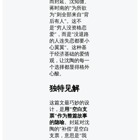
而封延、沈知微、
蒋时南的"为所欲
为"则全部来自"背
后有人"。这不
是"穷人没资格恋
爱"，而是"没退路
的人连失恋都要小
心翼翼"。这种基
于经济基础的爱情
观，让沈陶的每一
个选择都显得格外
心酸。
独特见解
这篇文最巧妙的设
计，是
用"空白支
票"作为整篇故事
的隐喻
。封延对沈
陶的"补偿"是空白
支票，意思是"我