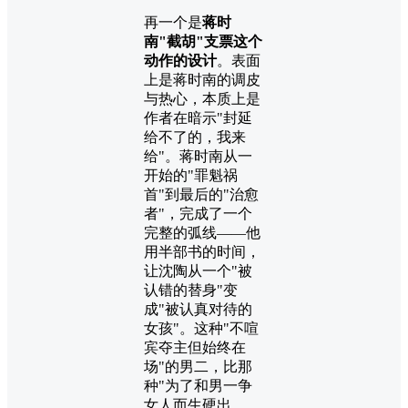
再一个是
蒋时
南"截胡"支票这个
动作的设计
。表面
上是蒋时南的调皮
与热心，本质上是
作者在暗示"封延
给不了的，我来
给"。蒋时南从一
开始的"罪魁祸
首"到最后的"治愈
者"，完成了一个
完整的弧线——他
用半部书的时间，
让沈陶从一个"被
认错的替身"变
成"被认真对待的
女孩"。这种"不喧
宾夺主但始终在
场"的男二，比那
种"为了和男一争
女人而生硬出