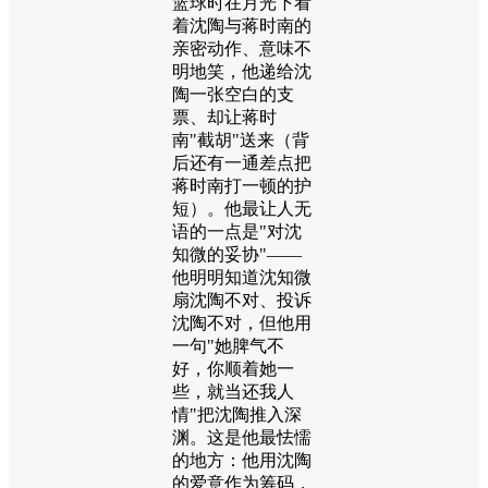
篮球时在月光下看
着沈陶与蒋时南的
亲密动作、意味不
明地笑，他递给沈
陶一张空白的支
票、却让蒋时
南"截胡"送来（背
后还有一通差点把
蒋时南打一顿的护
短）。他最让人无
语的一点是"对沈
知微的妥协"——
他明明知道沈知微
扇沈陶不对、投诉
沈陶不对，但他用
一句"她脾气不
好，你顺着她一
些，就当还我人
情"把沈陶推入深
渊。这是他最怯懦
的地方：他用沈陶
的爱意作为筹码，