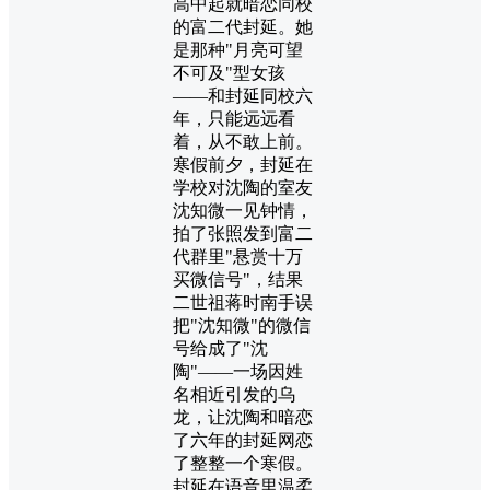
高中起就暗恋同校
的富二代封延。她
是那种"月亮可望
不可及"型女孩
——和封延同校六
年，只能远远看
着，从不敢上前。
寒假前夕，封延在
学校对沈陶的室友
沈知微一见钟情，
拍了张照发到富二
代群里"悬赏十万
买微信号"，结果
二世祖蒋时南手误
把"沈知微"的微信
号给成了"沈
陶"——一场因姓
名相近引发的乌
龙，让沈陶和暗恋
了六年的封延网恋
了整整一个寒假。
封延在语音里温柔