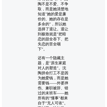
陶不是不爱、不争
取，而是她清楚地
知道"她的爱是廉
价的、她的存在是
多余的"，所以她
选择了退让。退让
到极致就是"把暗
恋的甜全吞下、把
失恋的苦全咽
下"。
还有一个隐藏主
题，是"原生家庭
对人的塑造"。沈
陶拼命打工不是因
为她爱钱，而是她
需要钱——外婆摔
伤、兼职被辞、错
过的末班车——她
所有的"懂事"都来
自于"无人可依"。