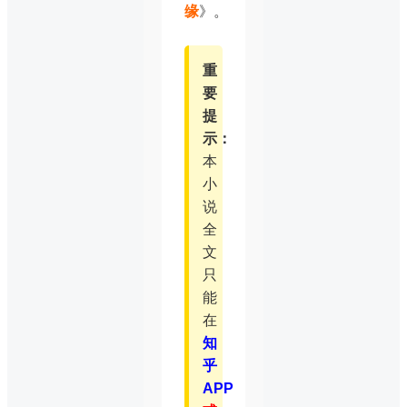
缘
》。
重
要
提
示：
本
小
说
全
文
只
能
在
知
乎
APP