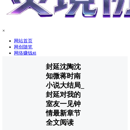
×
网站首页
网创随笔
网络赚钱
精
封延沈陶沈
知微蒋时南
小说大结局_
封延对我的
室友一见钟
情最新章节
全文阅读