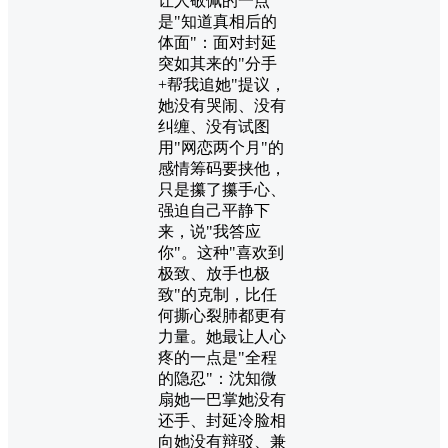
让人敬佩的一点
是"知道真相后的
体面"：面对封延
突如其来的"分手
+帮我追她"提议，
她没有哭闹、没有
纠缠、没有试图
用"网恋两个月"的
感情筹码要挟他，
只是攥了攥手心、
强迫自己平静下
来，说"我答应
你"。这种"喜欢到
极致、放手也极
致"的克制，比任
何撕心裂肺都更有
力量。她最让人心
疼的一点是"全程
的隐忍"：沈知微
扇她一巴掌她没有
还手、封延冷脸相
向她没有辩驳、兼