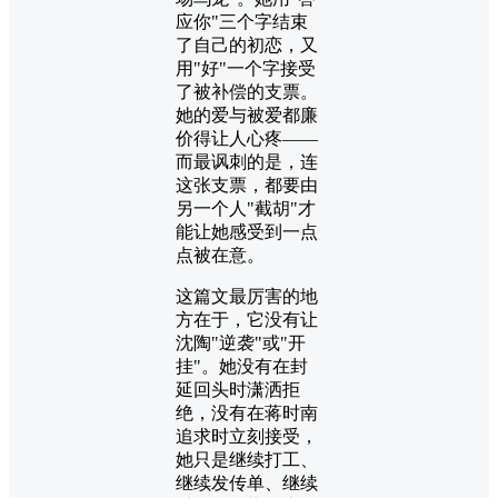
应你"三个字结束
了自己的初恋，又
用"好"一个字接受
了被补偿的支票。
她的爱与被爱都廉
价得让人心疼——
而最讽刺的是，连
这张支票，都要由
另一个人"截胡"才
能让她感受到一点
点被在意。
这篇文最厉害的地
方在于，它没有让
沈陶"逆袭"或"开
挂"。她没有在封
延回头时潇洒拒
绝，没有在蒋时南
追求时立刻接受，
她只是继续打工、
继续发传单、继续