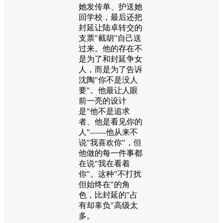
她发传单、护送她
回学校，最后还把
封延让陆卓转交的
支票"截胡"自己送
过来。他的存在不
是为了和封延争女
人，而是为了告诉
沈陶"你不是没人
要"。他最让人眼
前一亮的设计
是"他不是追求
者、他是看见你的
人"——他从来不
说"我喜欢你"，但
他做的每一件事都
在说"我在看着
你"。这种"不打扰
但始终在"的角
色，比封延的"占
有却辜负"高级太
多。