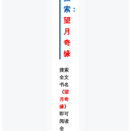
索：
望
月
奇
缘
搜索
全文
书名
《
望
月奇
缘
》
即可
阅读
全