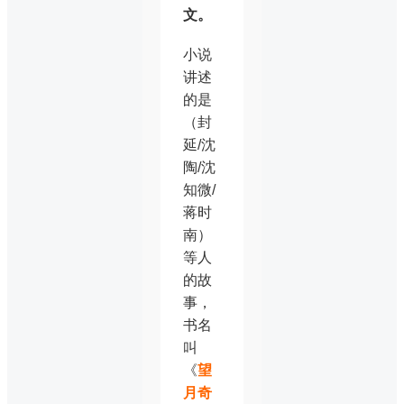
文。
小说
讲述
的是
（封
延/沈
陶/沈
知微/
蒋时
南）
等人
的故
事，
书名
叫
《
望
月奇