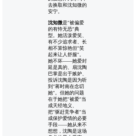
去换取和沈知微的
安宁。
沈知微
是"被偏爱
的有恃无恐"典
型。她活泼爱笑、
有不少追求者、长
相不算惊艳但"笑
起来让人舒服"。
她不坏——她爱封
延是真的、扇沈陶
巴掌是出于嫉妒、
投诉沈陶是因为听
到"蒋时南在念叨
她"。但她的问题
在于她把"被爱"当
成天经地义、
把"驱赶竞争者"当
成保护爱情的必要
手段——她从来不
想想，沈陶是这场