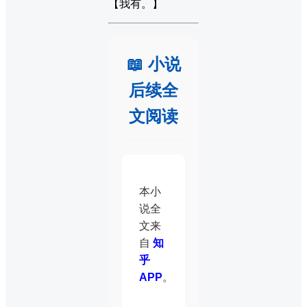
【我有。】
📖 小说
后续全
文阅读
本小
说全
文来
自
知
乎
APP
。