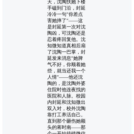
天，沈陶扶她下楼
手磕到门沿，封延
冷冷一句"你差点
害她摔了"——这
是封延第一次对沈
陶凶，可沈陶还是
忍着疼回复他。沈
知微知道真相后扇
了沈陶一巴掌，封
延发来消息"她脾
气不好，你顺着她
些，就当还我一个
人情"——他还沈
陶的，是沈陶外婆
住院时他连夜找的
医院和人脉。校园
内封延和沈知微出
双入对，校外沈陶
靠打工养活自己。
直到那个砸伤她额
头的蒋时南——那
个一开始搞错微信