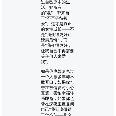
过自己原本的生
活。她所有
的"赢"，都来自
于"不再等待被
爱"。这才是真正
的女性成长——不
是"我变得更好让
渣男后悔"，而
是"我变得更好，
让我自己不再需要
等任何人来爱
我"。
如果你也曾暗恋过
一个人很多年却不
敢开口，如果你也
曾在被偏爱时小心
翼翼、害怕幸福转
瞬即逝，如果你也
曾在深夜里反复问
自己"我到底做错
了什么"——那么