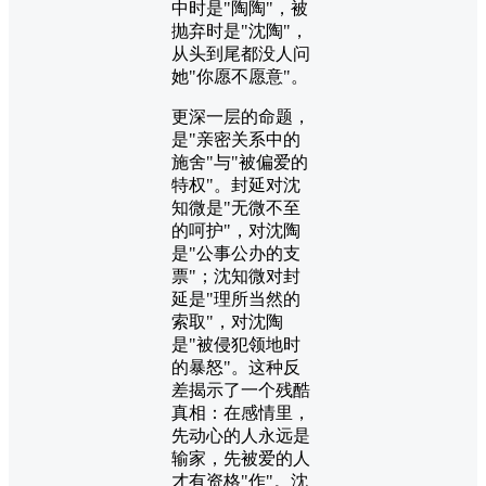
中时是"陶陶"，被
抛弃时是"沈陶"，
从头到尾都没人问
她"你愿不愿意"。
更深一层的命题，
是"亲密关系中的
施舍"与"被偏爱的
特权"。封延对沈
知微是"无微不至
的呵护"，对沈陶
是"公事公办的支
票"；沈知微对封
延是"理所当然的
索取"，对沈陶
是"被侵犯领地时
的暴怒"。这种反
差揭示了一个残酷
真相：在感情里，
先动心的人永远是
输家，先被爱的人
才有资格"作"。沈