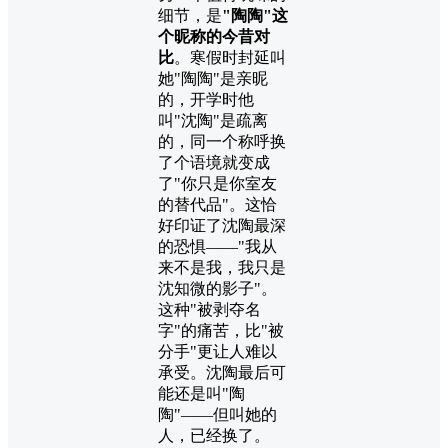
细节，是
"陶陶"这
个昵称的今昔对
比
。寒假时封延叫
她"陶陶"是亲昵
的，开学时他
叫"沈陶"是疏离
的，同一个称呼换
了个语境就变成
了"你只是你室友
的替代品"。这恰
好印证了沈陶最深
的恐惧——"我从
来不是我，我只是
沈知微的影子"。
这种"被剥夺名
字"的痛苦，比"被
分手"更让人难以
承受。沈陶最后可
能还是叫"陶
陶"——但叫她的
人，已经换了。