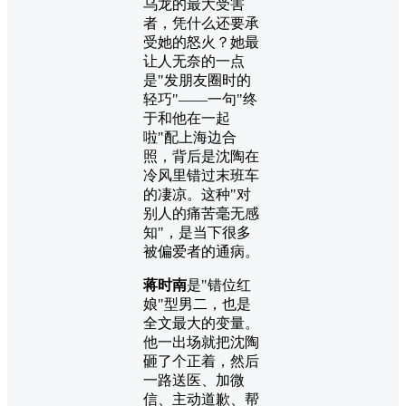
乌龙的最大受害
者，凭什么还要承
受她的怒火？她最
让人无奈的一点
是"发朋友圈时的
轻巧"——一句"终
于和他在一起
啦"配上海边合
照，背后是沈陶在
冷风里错过末班车
的凄凉。这种"对
别人的痛苦毫无感
知"，是当下很多
被偏爱者的通病。
蒋时南
是"错位红
娘"型男二，也是
全文最大的变量。
他一出场就把沈陶
砸了个正着，然后
一路送医、加微
信、主动道歉、帮