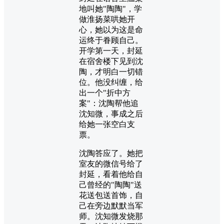
地叫她"陶陶"，学
做淮扬菜哄她开
心，她以为这是命
运终于眷顾自己。
开学第一天，封延
在宿舍楼下见到沈
陶，才明白一切错
位。他没纠缠，给
出一个"折中方
案"：沈陶帮他追
沈知微，事成之后
给她一张空白支
票。
沈陶答应了。她把
室友的微信号给了
封延，看着他给自
己曾经的"陶陶"送
花送包送首饰，自
己在旁边默默当军
师。沈知微发烧那