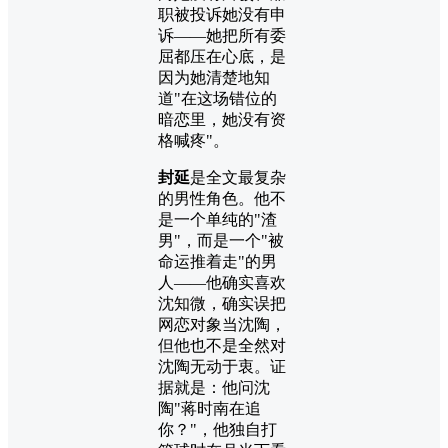
职被投诉她没有申
诉——她把所有委
屈都压在心底，是
因为她清楚地知
道"在这场错位的
暗恋里，她没有资
格喊疼"。
封延
是全文最复杂
的男性角色。他不
是一个单纯的"渣
男"，而是一个"被
命运推着走"的男
人——他确实喜欢
沈知微，确实误把
网恋对象当沈陶，
但他也不是全然对
沈陶无动于衷。证
据就是：他问沈
陶"蒋时南在追
你？"，他独自打