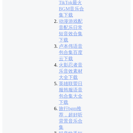
TikTok最火
BGM音乐合
集下载
动漫游戏配
音配乐日常
短音效合集
下载
卢本伟语音
包合集百度
云下载
火影忍者音
乐音效素材
大全下载
英雄联盟日
服韩服语音
包合集大全
下载
旅行bgm推
荐，超好听
背景音乐合
集