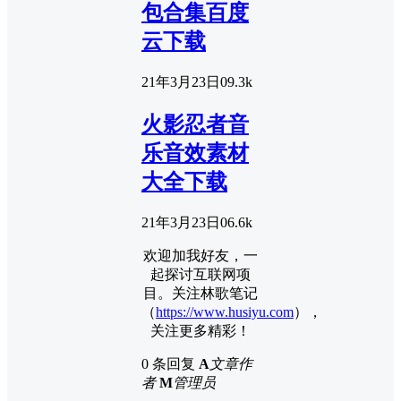
包合集百度
云下载
21年3月23日
0
9.3k
火影忍者音
乐音效素材
大全下载
21年3月23日
0
6.6k
欢迎加我好友，一
起探讨互联网项
目。关注林歌笔记
（
https://www.husiyu.com
），
关注更多精彩！
0 条回复
A
文章作
者
M
管理员