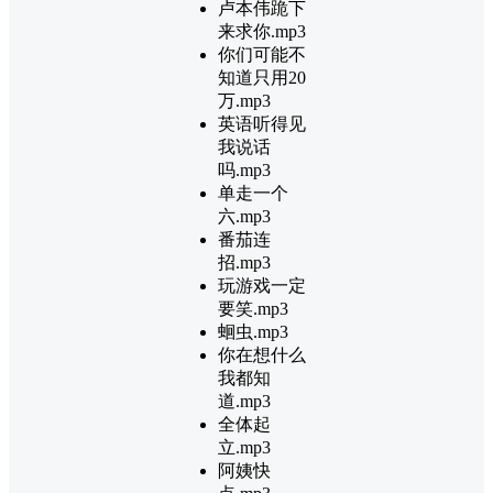
卢本伟跪下
来求你.mp3
你们可能不
知道只用20
万.mp3
英语听得见
我说话
吗.mp3
单走一个
六.mp3
番茄连
招.mp3
玩游戏一定
要笑.mp3
蛔虫.mp3
你在想什么
我都知
道.mp3
全体起
立.mp3
阿姨快