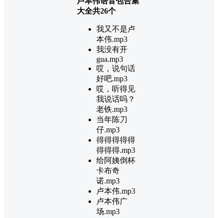
卢本伟语音包合集
大全共26个
我又不是卢
本伟.mp3
我没有开
gua.mp3
哎，说句话
好吧.mp3
哎，听得见
我说话吗？
老铁.mp3
当年陈刀
仔.mp3
得得得得得
得得得.mp3
给阿姨倒杯
卡布奇
诺.mp3
卢本伟.mp3
卢本伟广
场.mp3