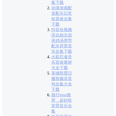
集下载
动漫游戏配
音配乐日常
短音效合集
下载
抖音短视频
适合励志语
录鸡汤类型
配乐背景音
乐合集下载
火影忍者音
乐音效素材
大全下载
英雄联盟日
服韩服语音
包合集大全
下载
旅行bgm推
荐，超好听
背景音乐合
集