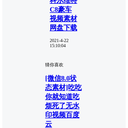
科尔维特
C8豪车
视频素材
网盘下载
2021-4-22
15:10:04
猜你喜欢
[微信8.0状
态素材]吃吃
你就知道吃
烦死了无水
印视频百度
云