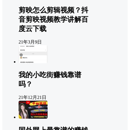
剪映怎么剪辑视频？抖
音剪映视频教学讲解百
度云下载
21年3月9日
我的小吃街赚钱靠谱
吗？
21年12月21日