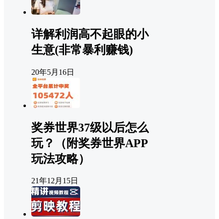
详解利润高不起眼的小
生意(非常暴利赚钱)
20年5月16日
奖券世界37级以后怎么
玩？（附奖券世界APP
玩法攻略）
21年12月15日