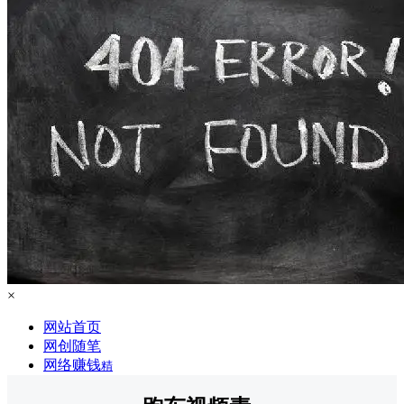
×
网站首页
网创随笔
网络赚钱
精