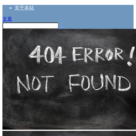
关于本站
文章