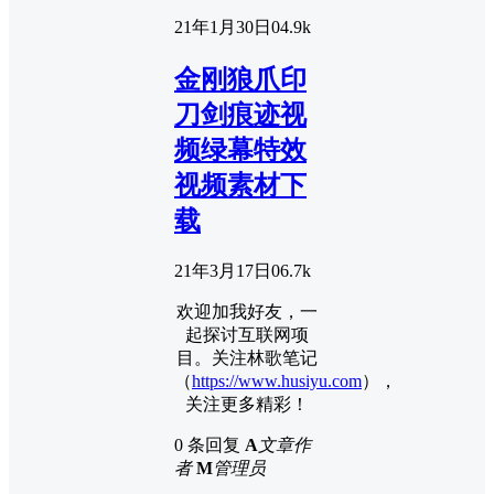
21年1月30日
0
4.9k
金刚狼爪印
刀剑痕迹视
频绿幕特效
视频素材下
载
21年3月17日
0
6.7k
欢迎加我好友，一
起探讨互联网项
目。关注林歌笔记
（
https://www.husiyu.com
），
关注更多精彩！
0 条回复
A
文章作
者
M
管理员