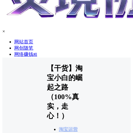
×
网站首页
网创随笔
网络赚钱
精
【干货】淘
宝小白的崛
起之路
（100%真
实，走
心！）
淘宝运营