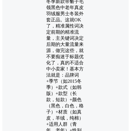
冬季新款带貉子毛
领黑色中老年真皮
羽绒服男士冬装外
套正品。这就OK
了，精准属性词决
定前期的精准流
量，主关键词决定
后期的大量流量来
源，做完这些，就
不要痴迷于标题优
化了，真的不适合
中小卖家！基本方
法就是：品牌词
+季节（如2015冬
季）+款式（如韩
版）+款型（长
款，短款）+颜色
（黑色，白色，格
子）+材质（如真
皮，羊绒，纯棉）
+适用人群（青
年，老年）+性别