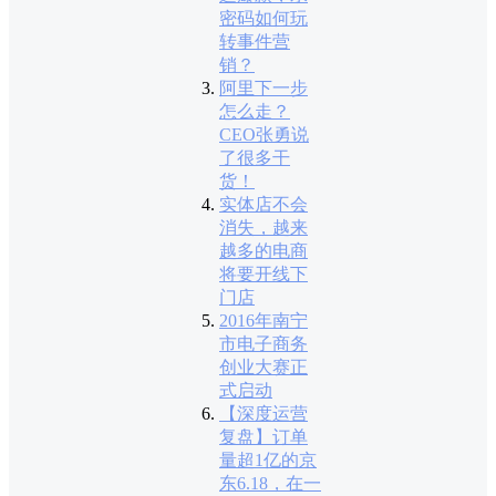
密码如何玩
转事件营
销？
阿里下一步
怎么走？
CEO张勇说
了很多干
货！
实体店不会
消失，越来
越多的电商
将要开线下
门店
2016年南宁
市电子商务
创业大赛正
式启动
【深度运营
复盘】订单
量超1亿的京
东6.18，在一