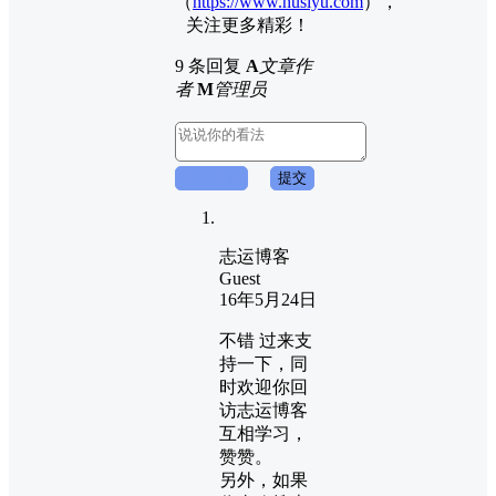
（
https://www.husiyu.com
），
关注更多精彩！
9 条回复
A
文章作
者
M
管理员
取消回复
提交
志运博客
Guest
16年5月24日
不错 过来支
持一下，同
时欢迎你回
访志运博客
互相学习，
赞赞。
另外，如果