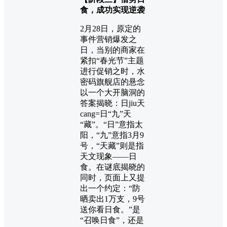
食，成功实现逆袭
2月28日，原定的
事件营销爆发之
日，当别的商家在
紧扣“春光节”主题
进行促销之时，水
密码旗舰店的悬念
以一个大开脑洞的
答案揭晓：日jiu天
cang=日“九”天
“藏”。“日”意指太
阳，“九”意指3月9
号，“天藏”则是指
天文现象——日
食。在谜底揭晓的
同时，页面上又提
出一个约定：“防
晒卖出1万支，9号
送你看日食。”
是
“召唤日食”，还是