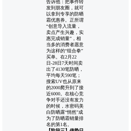
告诉他：把事件转
发到朋友圈，就可
以拿到专享的防晒
霜优惠券。
正所谓
“创意导入流量，
卖点产生兴趣，实
惠完成销量”，相
当多的消费者愿意
为这样的“组合拳”
买单。在2月22
日-28日7天时间卖
出了4130笔防晒，
平均每天590笔；
搜索UV也从原来
的2000爬升到了接
近6000。在核心竞
争对手还没有发力
的时候，水密码美
白防晒露“悄然”成
为了防晒霜销量排
名的第1名。
【阶段三】借势日