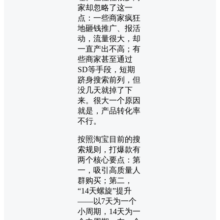
家却忽略了这一
点：一些商家疯狂
地砸钱推广、报活
动，流量很大，却
一直产出不高；有
些商家甚至通过
SD等手段，短期
跻身搜索前列，但
没几天就掉了下
来。很大一个原因
就是，产品转化率
不行。
按照淘宝目前的搜
索规则，打爆款有
两个核心要点：第
一，吸引高质量人
群购买；第二，
“14天螺旋”提升
——以7天为一个
小周期，14天为一