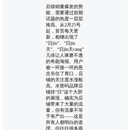
后续销量爆发的势
能，需要通过前期
话题的热度一层层
推高。从2月25号
起，首页每天更
新，相继出现了
“日jiu”、“日jiu
天”、“日jiu天cang”
几张让人琢磨不透
的奇葩海报。用户
被一环接一环的悬
念吊住了胃口，店
铺的关注度水涨船
高。
水密码品牌店
铺挂“日”这个大胆
的展现，确实为店
铺带来了大量的流
量，但有流量不等
于有产出——这是
所有人都明白的道
理。但往往很多商