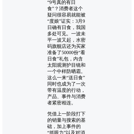
“9号真的有日
食”？消费者这个
疑问很容易就能被
“度娘”证实：3月9
日确有日食，我国
多处可见。一波未
平一波又起，水密
码旗舰店还为买家
准备了50000份“看
日食”礼包，内含
太阳观测护目镜和
一个中样防晒霜。
这么一来“送日食”
同时也成为了一次
带有温度的行动，
产品、事件与消费
者紧密相连。
凭借上一阶段打下
的销量与搜索的基
础，加上事件的
“抓眼力”以及对消