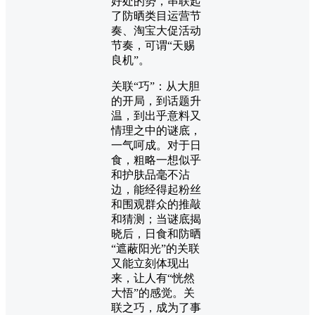
好处的势，串联起
了防晒类目运营节
奏、淘宝大促活动
节奏，可谓“天赐
良机”。
关联“巧”：从大胆
的开局，到话题升
温，到出乎意料又
情理之中的谜底，
一气呵成。对于日
食，粗略一想似乎
和护肤品毫不沾
边，能经得起粉丝
和围观群众的推敲
和猜测；当谜底揭
晓后，日食和防晒
“遮蔽阳光”的关联
又能立刻体现出
来，让人有“恍然
大悟”的感觉。关
联之巧，成为了事