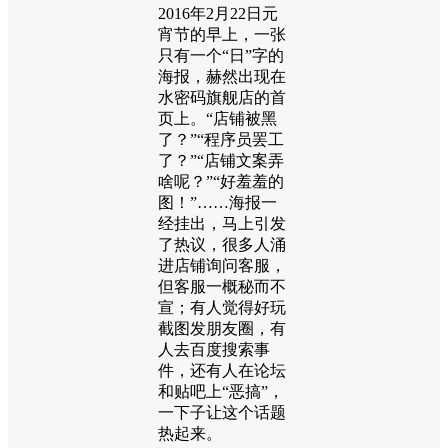
2016年2月22日元
宵节的早上，一张
只有一个“日”字的
海报，赫然出现在
水密码旗舰店的首
页上。
“店铺被黑
了？”“程序员罢工
了？”“店铺文案弄
啥呢？”“好羞羞的
图！”……海报一
经挂出，马上引发
了热议，很多人涌
进店铺询问客服，
但客服一概秘而不
宣；有人觉得好玩
截图发朋友圈，有
人去百度搜索事
件，还有人在论坛
和贴吧上“恶搞”，
一下子让这个话题
热起来。