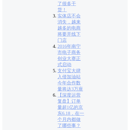
了很多干
货！
实体店不会
消失，越来
越多的电商
将要开线下
门店
2016年南宁
市电子商务
创业大赛正
式启动
支付宝大肆
入侵加油站
今年合作数
量将达3万座
【深度运营
复盘】订单
量超1亿的京
东6.18，在一
个月内都做
了哪些事？