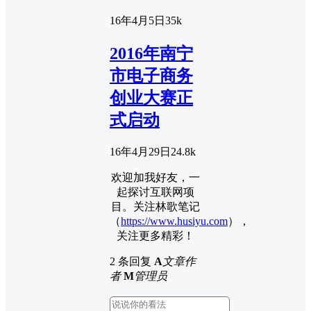
16年4月5日
3
5k
2016年南宁
市电子商务
创业大赛正
式启动
16年4月29日
2
4.8k
欢迎加我好友，一
起探讨互联网项
目。关注林歌笔记
（
https://www.husiyu.com
），
关注更多精彩！
2 条回复
A
文章作
者
M
管理员