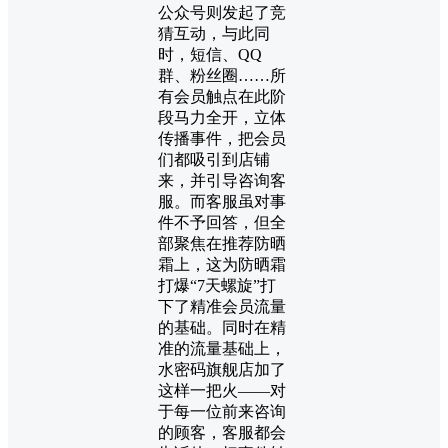
公众号则发起了竞
猜互动，与此同
时，短信、QQ
群、粉丝圈……所
有会员触点在此阶
段马力全开，立体
传播事件，把会员
们都吸引到店铺
来，并引导咨询客
服。而客服虽对事
件不予回答，但全
部聚焦在推荐防晒
霜上，这为防晒霜
打爆“7天螺旋”打
下了精准会员流量
的基础。同时在精
准的流量基础上，
水密码旗舰店加了
这样一把火——对
于每一位前来咨询
的顾客，客服都会