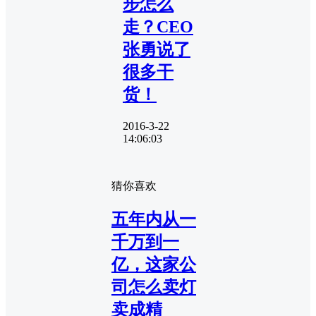
步怎么
走？CEO
张勇说了
很多干
货！
2016-3-22
14:06:03
猜你喜欢
五年内从一
千万到一
亿，这家公
司怎么卖灯
卖成精