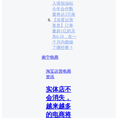
入侵加油站
今年合作数
量将达3万座
【深度运营
复盘】订单
量超1亿的京
东6.18，在一
个月内都做
了哪些事？
南宁电商
淘宝运营
电商
资讯
实体店不
会消失，
越来越多
的电商将