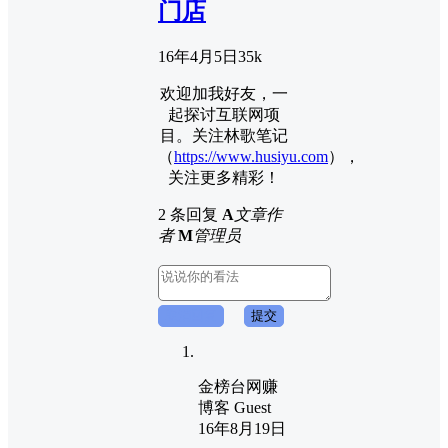
门店
16年4月5日
3
5k
欢迎加我好友，一
起探讨互联网项
目。关注林歌笔记
（
https://www.husiyu.com
），
关注更多精彩！
2 条回复
A
文章作
者
M
管理员
取消回复
提交
金榜台网赚
博客
Guest
16年8月19日