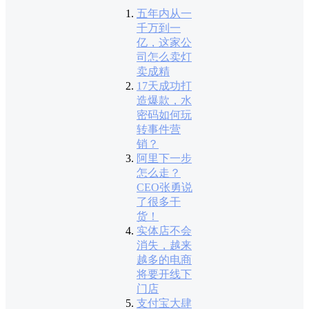
五年内从一
千万到一
亿，这家公
司怎么卖灯
卖成精
17天成功打
造爆款，水
密码如何玩
转事件营
销？
阿里下一步
怎么走？
CEO张勇说
了很多干
货！
实体店不会
消失，越来
越多的电商
将要开线下
门店
支付宝大肆