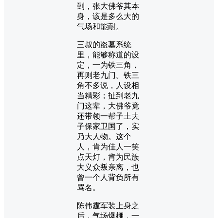
到，张大佛爷其本
身，该是多么大的
气场和能耐。
三叔的盗墓系统
里，能够称道的设
定，一为铁三角，
再则老九门。铁三
角不多说，人设相
当精彩；扯到老九
门这辈，大佛爷竟
还带领一帮子土夫
子保家卫国了，实
乃大人物。这个
人，肯为佳人一笑
点天灯，肯为民族
大义众叛亲离，也
曾一个人背负所有
骂名。
陈伟霆军装上身之
后，气场爆棚，一