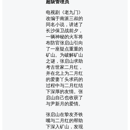
超级管理员
电视剧《老九门》
改编于南派三叔的
同名小说，讲述了
长沙保卫战前夕，
一辆神秘的火车将
布防官张启山引向
了一座疑点重重的
矿山。为破解矿山
之谜，张启山求助
考古世家二月红，
并在北上为二月红
的爱妻丫头求药的
过程中与二月红结
下深厚的友情。张
启山自己也收获了
与尹新月的爱情。
张启山在挚友齐铁
嘴与二月红的帮助
下深入矿山，发现