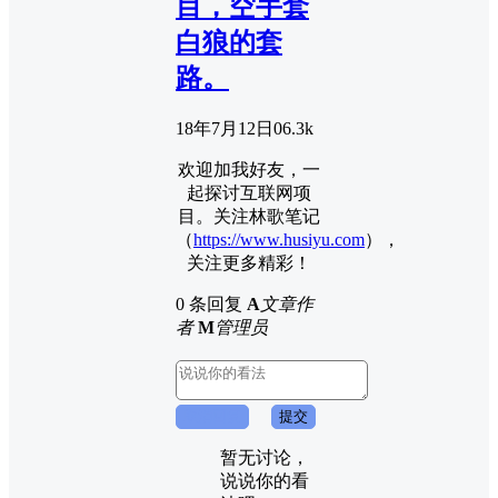
目，空手套
白狼的套
路。
18年7月12日
0
6.3k
欢迎加我好友，一
起探讨互联网项
目。关注林歌笔记
（
https://www.husiyu.com
），
关注更多精彩！
0 条回复
A
文章作
者
M
管理员
取消回复
提交
暂无讨论，
说说你的看