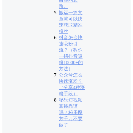
白狼的套
路。
搬运一篇文
章就可以快
速获取精准
粉丝
抖音怎么快
速吸粉引
流？（教你
一招抖音吸
粉10000+的
方法）
公众号怎么
快速涨粉？
（分享4种涨
粉手段）
秘乐短视频
赚钱靠谱
吗？秘乐魔
方千万不要
做了