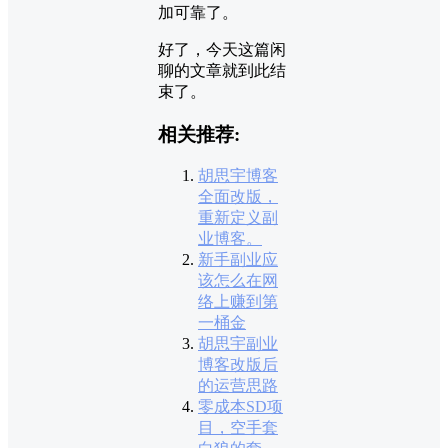
加可靠了。
好了，今天这篇闲
聊的文章就到此结
束了。
相关推荐:
胡思宇博客
全面改版，
重新定义副
业博客。
新手副业应
该怎么在网
络上赚到第
一桶金
胡思宇副业
博客改版后
的运营思路
零成本SD项
目，空手套