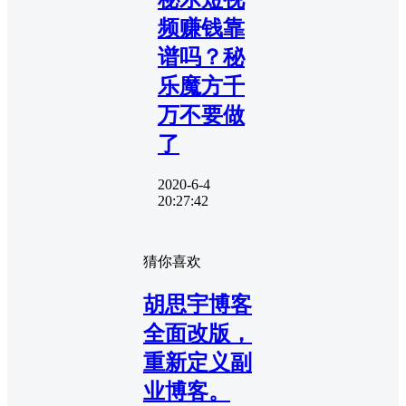
频赚钱靠
谱吗？秘
乐魔方千
万不要做
了
2020-6-4
20:27:42
猜你喜欢
胡思宇博客
全面改版，
重新定义副
业博客。