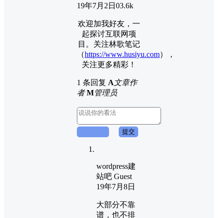
19年7月2日
0
3.6k
欢迎加我好友，一
起探讨互联网项
目。关注林歌笔记
（
https://www.husiyu.com
），
关注更多精彩！
1 条回复
A
文章作
者
M
管理员
取消回复
提交
wordpress建
站吧
Guest
19年7月8日
大部分不靠
谱，也不排