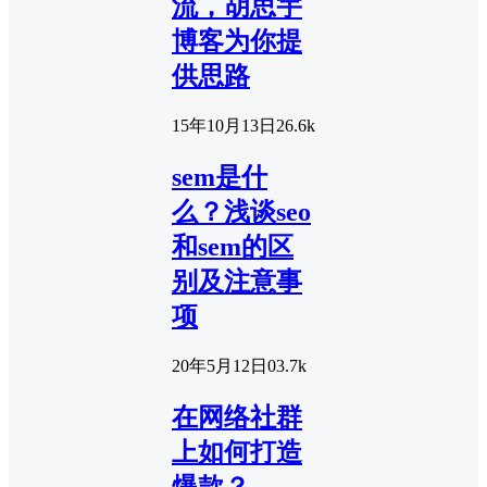
流，胡思宇
博客为你提
供思路
15年10月13日
2
6.6k
sem是什
么？浅谈seo
和sem的区
别及注意事
项
20年5月12日
0
3.7k
在网络社群
上如何打造
爆款？