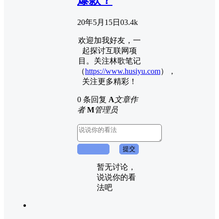
20年5月15日
0
3.4k
欢迎加我好友，一
起探讨互联网项
目。关注林歌笔记
（
https://www.husiyu.com
），
关注更多精彩！
0 条回复
A
文章作
者
M
管理员
取消回复
提交
暂无讨论，
说说你的看
法吧