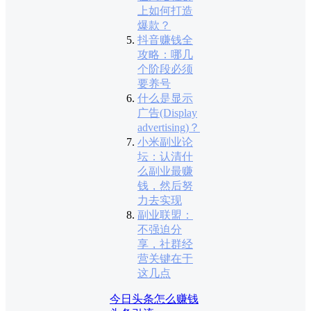
上如何打造
爆款？
抖音赚钱全
攻略：哪几
个阶段必须
要养号
什么是显示
广告(Display
advertising)？
小米副业论
坛：认清什
么副业最赚
钱，然后努
力去实现
副业联盟：
不强迫分
享，社群经
营关键在于
这几点
今日头条怎么赚钱