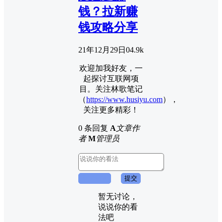
钱？拉新赚
钱攻略分享
21年12月29日
0
4.9k
欢迎加我好友，一
起探讨互联网项
目。关注林歌笔记
（
https://www.husiyu.com
），
关注更多精彩！
0 条回复
A
文章作
者
M
管理员
取消回复
提交
暂无讨论，
说说你的看
法吧