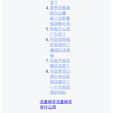
造？
爱奇艺极速
版怎么赚
钱？拉新赚
钱攻略分享
闲鱼怎么推
广引流？
抖音招商团
长靠谱吗？
赚钱玩法揭
秘
闲鱼不能卖
哪些东西？
抖音带货口
碑分低会影
响流量吗？
一个不能忽
视的指标
流量精灵
流量精灵
有什么用