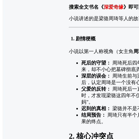
搜索全文书名《
深爱奇缘
》即可
小说讲述的是梁骆周琦等人的故
1. 剧情梗概
小说以第一人称视角（女主角
周
死后的守望：
周琦死后四
来，却不小心把墓碑彻底
深层的误会：
周琦生前与
后，认定周琦是一个没有
父爱的反转：
周琦死后一
时，才发现梁骆这四年不
妈”。
迟到的真相：
梁骆并不是
结局预告：
周琦只有半个
果的终点。
2. 核心冲突点