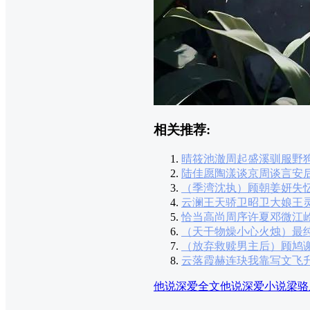
相关推荐:
晴筱池澈周起盛溪驯服野
陆佳愿陶漾谈京周谈言安
（季湾沈执）顾朝姜妍失忆
云澜王天骄卫昭卫大娘王
恰当高尚周序许夏邓微江
（天干物燥小心火烛）最
（放弃救赎男主后）顾鸠
云落霞赫连玦我靠写文飞
他说深爱全文
他说深爱小说
梁骆