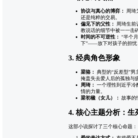
协议与真心的博弈：
周琦
还是纯粹的交易。
偏见下的父性：
周琦生前
教说话的细节中被一一击
时间的不可逆性：
“半个
下”——放下对孩子的担
3. 经典角色形象
梁骆：
典型的“反差型”男
掩盖失去爱人后的孤独与
周琦：
一个理性到近乎冷
情的力量。
梁初楹（女儿）：
故事的
4. 核心主题分析：
这部小说探讨了三个核心命题：
爱的表达方式：
有些爱不