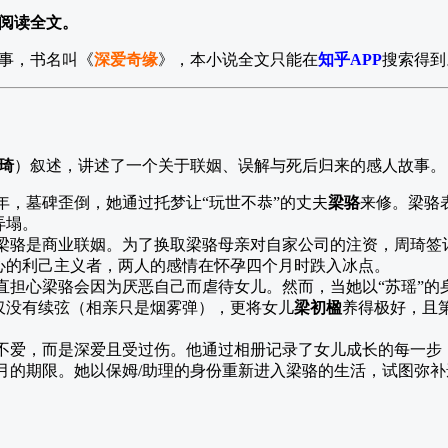
阅读全文。
事，书名叫《
深爱奇缘
》，本小说全文只能在
知乎APP
搜索得到
琦
）叙述，讲述了一个关于联姻、误解与死后归来的感人故事。
年，墓碑歪倒，她通过托梦让“玩世不恭”的丈夫
梁骆
来修。梁骆
弄塌。
梁骆是商业联姻。为了换取梁骆母亲对自家公司的注资，周琦签订
心的利己主义者，两人的感情在怀孕四个月时跌入冰点。
直担心梁骆会因为厌恶自己而虐待女儿。然而，当她以“苏瑶”的
仅没有续弦（相亲只是烟雾弹），更将女儿
梁初楹
养得极好，且
不爱，而是深爱且受过伤。他通过相册记录了女儿成长的每一步
月的期限。她以保姆/助理的身份重新进入梁骆的生活，试图弥