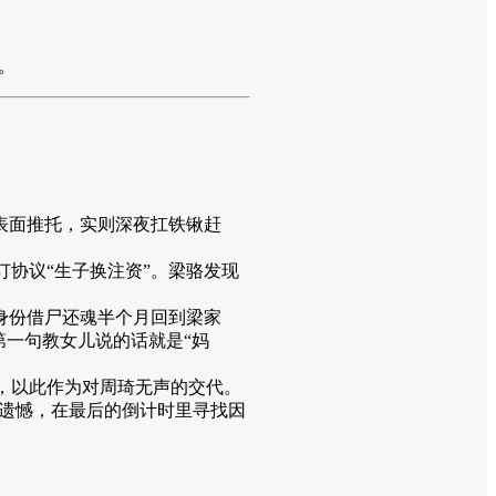
。
表面推托，实则深夜扛铁锹赶
协议“生子换注资”。梁骆发现
身份借尸还魂半个月回到梁家
第一句教女儿说的话就是“妈
，以此作为对周琦无声的交代。
补遗憾，在最后的倒计时里寻找因