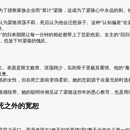
为了拯救家族企业而“算计”梁骆，这成为了梁骆心中永远的刺。
认为梁骆浪荡不羁，死后认为他会迁怒孩子。这种“认知偏差”在
碎。
月”的归来期限让每一分钟的相处都带上了悲剧色彩。女主的“回归
忧，也放下对梁骆的愧疚。
主。表面是斯文败类、浪荡阔少，实则骨子里极其重情。他的“毒
疲惫。
酷的女性，但在死亡面前变得柔软。她的悲剧源于在最无助时选
情感纽带。她的聪明伶俐见证了梁骆这些年的悉心教导，也是周
生死之外的宽恕
是宣之于口，而是体现在“修不好的墓碑”和“教不会的女儿第一句