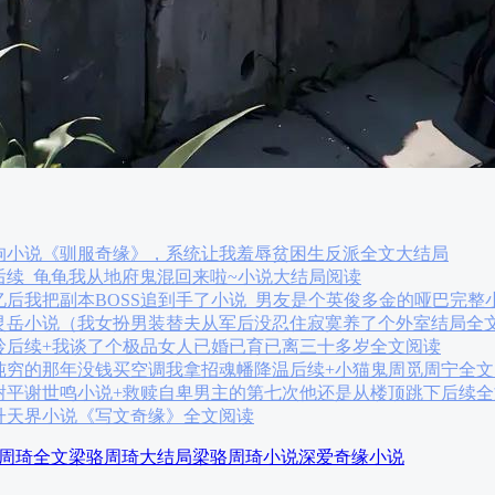
狗小说《驯服奇缘》，系统让我羞辱贫困生反派全文大结局
后续_龟龟我从地府鬼混回来啦~小说大结局阅读
后我把副本BOSS追到手了小说_男友是个英俊多金的哑巴完整
灵岳小说（我女扮男装替夫从军后没忍住寂寞养了个外室结局全
岭后续+我谈了个极品女人已婚已育已离三十多岁全文阅读
纯穷的那年没钱买空调我拿招魂幡降温后续+小猫鬼周觅周宁全文
谢平谢世鸣小说+救赎自卑男主的第七次他还是从楼顶跳下后续全
升天界小说《写文奇缘》全文阅读
周琦全文
梁骆周琦大结局
梁骆周琦小说
深爱奇缘小说