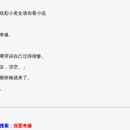
炫彩小美女请你看小说
来修。
唧哭诉自己过得很惨。
去，没空。」
着铁锹就来了。
。
P搜索
：
深爱奇缘