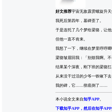
好文推荐
宇宙无敌霹雳螺旋升天
我死后第四年，墓碑歪了。
于是连托了几个梦给梁骆，让他
但他一直不肯来。
我怒了一下，继续在梦里哼哼唧
梁骆皱眉回我：「别烦我啊。不
结果某个深夜，刚下班的梁骆扛
从来没干过活的少爷一铁锹下去
我的碑，它……彻底倒了……
本小说全文来自
知乎APP
。
下载知乎APP，然后在知乎AP