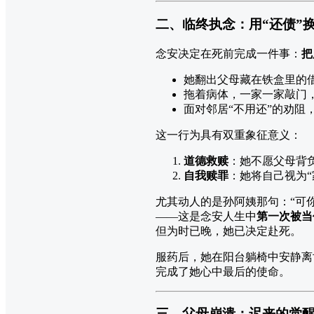
二、临终执念：用“还债”
念安决定在死前完成一件事：
把
她翻出父母藏在铁盒里的
拖着病体，一家一家敲门
面对邻居“不用还”的劝阻
这一行为具有双重象征意义：
道德救赎
：她不愿父母背负
自我赎罪
：她将自己视为“
尤其动人的是孙阿姨那句：“可
——这是念安人生中
第一次被当
但为时已晚，她已决定赴死。
服药后，她在阳台躺椅中安静离
完成了她心中最后的使命。
三、父母崩溃：迟来的觉