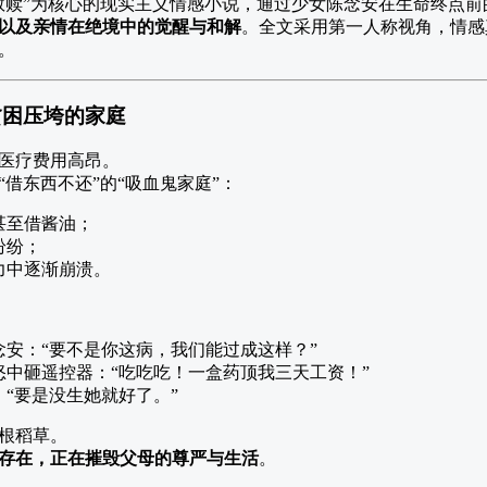
救赎”为核心的现实主义情感小说，通过少女陈念安在生命终点前
以及亲情在绝境中的觉醒与和解
。全文采用第一人称视角，情感
。
贫困压垮的家庭
医疗费用高昂。
借东西不还”的“吸血鬼家庭”：
甚至借酱油；
纷纷；
力中逐渐崩溃。
安：“要不是你这病，我们能过成这样？”
中砸遥控器：“吃吃吃！一盒药顶我三天工资！”
“要是没生她就好了。”
根稻草。
存在，正在摧毁父母的尊严与生活
。