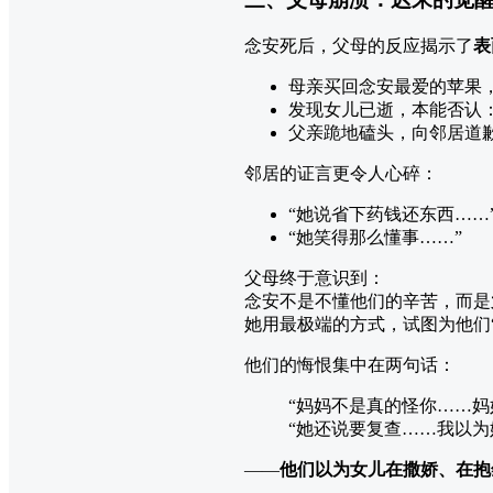
念安死后，父母的反应揭示了
表
母亲买回念安最爱的苹果
发现女儿已逝，本能否认：
父亲跪地磕头，向邻居道歉
邻居的证言更令人心碎：
“她说省下药钱还东西……
“她笑得那么懂事……”
父母终于意识到：
念安不是不懂他们的辛苦，而是
她用最极端的方式，试图为他们
他们的悔恨集中在两句话：
“妈妈不是真的怪你……妈
“她还说要复查……我以为
——
他们以为女儿在撒娇、在抱