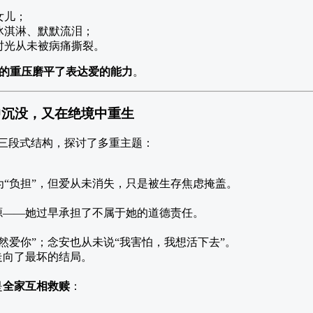
女儿；
冰淇淋、默默流泪；
时光从未被病痛撕裂。
的重压磨平了表达爱的能力
。
中沉没，又在绝境中重生
的三段式结构，探讨了多重主题：
“负担”，但爱从未消失，只是被生存焦虑掩盖。
源——她过早承担了不属于她的道德责任。
然爱你”；念安也从未说“我害怕，我想活下去”。
走向了最坏的结局。
是
全家互相救赎
：