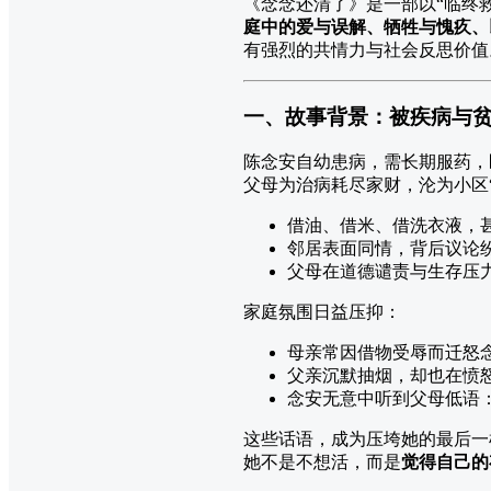
《念念还清了》是一部以“临终
庭中的爱与误解、牺牲与愧疚、
有强烈的共情力与社会反思价值
一、故事背景：被疾病与
陈念安自幼患病，需长期服药，
父母为治病耗尽家财，沦为小区“
借油、借米、借洗衣液，
邻居表面同情，背后议论
父母在道德谴责与生存压
家庭氛围日益压抑：
母亲常因借物受辱而迁怒念
父亲沉默抽烟，却也在愤怒
念安无意中听到父母低语：
这些话语，成为压垮她的最后一
她不是不想活，而是
觉得自己的