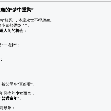
痛的“梦中重聚”
为“枉死”，本应永世不得超生。
的小鬼都哭烦了”，
返人间的机会
：
“一场梦”；
：
被父母夸“真好看”。
年卧病的少女而言，
“普通童年”
。
前形象：