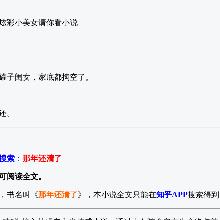
炫彩小美女请你看小说
罐子闺女，家底都掏空了。
还。
P搜索
：
那年还清了
可阅读全文。
，书名叫《
那年还清了
》，本小说全文只能在
知乎APP
搜索得到