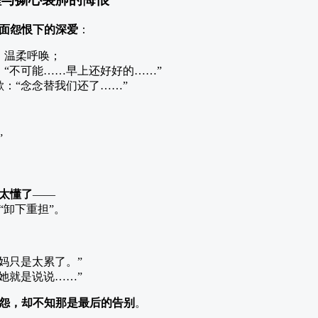
面怨恨下的深爱
：
，温柔呼唤；
“不可能……早上还好好的……”
：“念念替我们还了……”
”
太懂了
——
“卸下重担”。
妈只是太累了。”
她就是说说……”
怨，却不知那是最后的告别
。