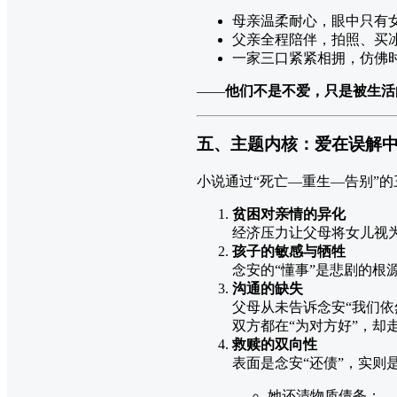
母亲温柔耐心，眼中只有
父亲全程陪伴，拍照、买
一家三口紧紧相拥，仿佛
——
他们不是不爱，只是被生活
五、主题内核：爱在误解
小说通过“死亡—重生—告别”
贫困对亲情的异化
经济压力让父母将女儿视为
孩子的敏感与牺牲
念安的“懂事”是悲剧的根
沟通的缺失
父母从未告诉念安“我们依
双方都在“为对方好”，却
救赎的双向性
表面是念安“还债”，实则
她还清物质债务；