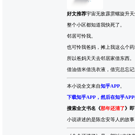
好文推荐
宇宙无敌霹雳螺旋升天
整个小区都知道我快死了。
邻居可怜我。
也可怜我爸妈，摊上我这么个药
所以爸妈天天去邻居家借东西。
借油借米借洗衣液，借完总忘记
本小说全文来自
知乎APP
。
下载知乎APP，然后在知乎AP
搜索全文书名《
那年还清了
》即
小说讲述的是陈念安等人的故事