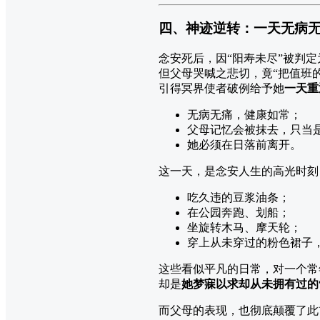
四、神迹逆转：一天无病无
念安死后，因“阳寿未尽”被判定
但父母哭喊之悲切，竟“把值班
引得冥界使者破例给予她
一天重
无病无痛，健康如常；
父母记忆会被抹去，只当是
她必须在日落前离开。
这一天，是念安人生的高光时刻
吃久违的豆浆油条；
在公园奔跑、划船；
坐旋转木马、摩天轮；
穿上从未穿过的粉色裙子，
这些看似平凡的日常，对一个常
却是
她梦寐以求却从未拥有过的
而父母的表现，也彻底颠覆了此