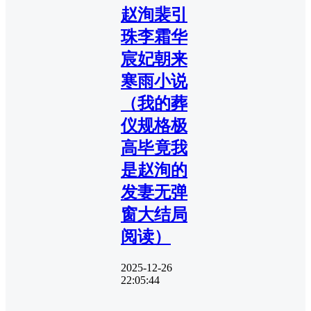
赵洵裴引
珠李霜华
宸妃朝来
寒雨小说
（我的葬
仪规格极
高毕竟我
是赵洵的
发妻无弹
窗大结局
阅读）
2025-12-26
22:05:44