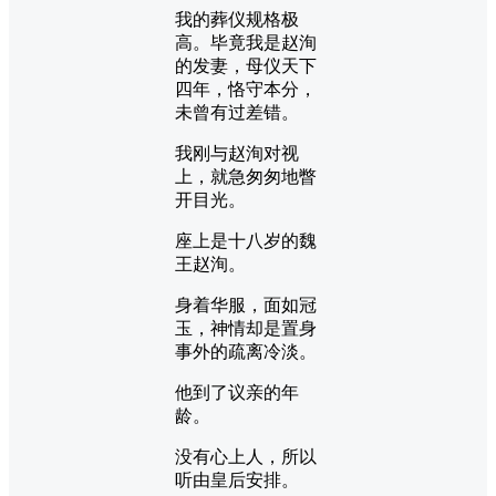
我的葬仪规格极
高。毕竟我是赵洵
的发妻，母仪天下
四年，恪守本分，
未曾有过差错。
我刚与赵洵对视
上，就急匆匆地瞥
开目光。
座上是十八岁的魏
王赵洵。
身着华服，面如冠
玉，神情却是置身
事外的疏离冷淡。
他到了议亲的年
龄。
没有心上人，所以
听由皇后安排。