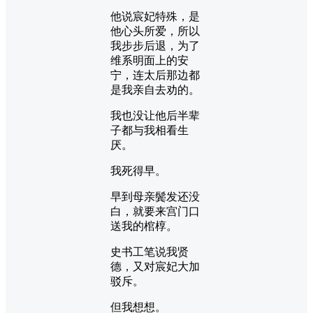
他说宸妃特殊，是
他心头所爱，所以
我步步后退，为了
维系明面上的安
宁，连太后那边都
是我亲自去劝的。
我也没让他后半辈
子都与我相看生
厌。
我死得早。
早到母亲鬓发还没
白，就要来宫门口
送我的棺椁。
史书工笔说我贤
德，又对宸妃大加
驳斥。
但我想想。