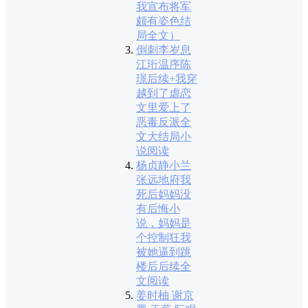
我宣布将军
颇有姿色结
局全文）
倒刺李岁息
江珩温序陈
璟后续+我穿
越到了虐恋
文里爱上了
恶毒反派全
文大结局小
说阅读
杨贞静小兰
张远地府我
死后妈妈没
有后悔小
说，妈妈是
个控制狂我
被她逼到跳
楼后后续全
文阅读
姜时柚 谢京