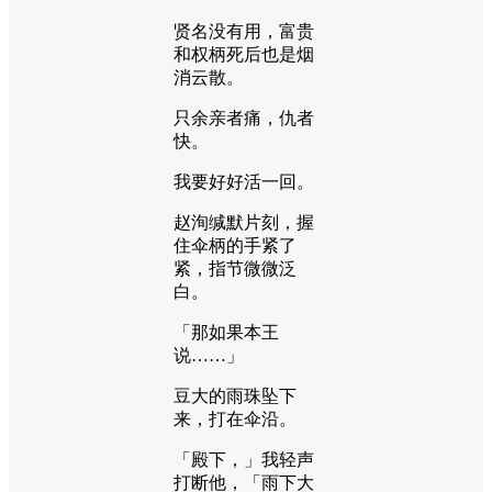
贤名没有用，富贵
和权柄死后也是烟
消云散。
只余亲者痛，仇者
快。
我要好好活一回。
赵洵缄默片刻，握
住伞柄的手紧了
紧，指节微微泛
白。
「那如果本王
说……」
豆大的雨珠坠下
来，打在伞沿。
「殿下，」我轻声
打断他，「雨下大