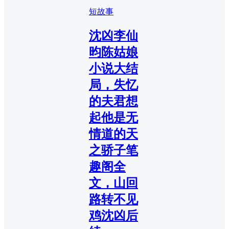
短故事
沈凶李仙
昀陈姑娘
小说大结
局，失忆
的夫君想
起他是无
情道的天
之骄子笔
趣阁全
文，山回
路转不见
鸡沈凶后