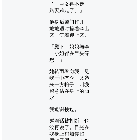
了，臣女再不走，
路要难走了。」
他身后殿门打开，
嬷嬷适时提着伞出
来，笑着迎上来。
「殿下，娘娘与李
二小姐都在里头等
您。」
她转而看向我，见
我手中有伞，又递
来一方帕子，叫我
留意沾在身上的雨
水。
我道谢接过。
赵洵话被打断，也
没再说了。目光在
我身上稍加停留，