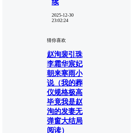
续
2025-12-30
23:02:24
猜你喜欢
赵洵裴引珠
李霜华宸妃
朝来寒雨小
说（我的葬
仪规格极高
毕竟我是赵
洵的发妻无
弹窗大结局
阅读）