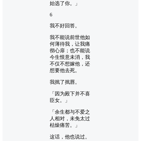
始选了你。」
6
我不好回答。
我不能说前世他如
何薄待我，让我痛
彻心扉；也不能说
今生恨意未消，我
不仅不想嫁他，还
想要他去死。
我抿了抿唇。
「因为殿下并不喜
臣女。」
「余生都与不爱之
人相对，未免太过
枯燥痛苦。」
这话，他也说过。