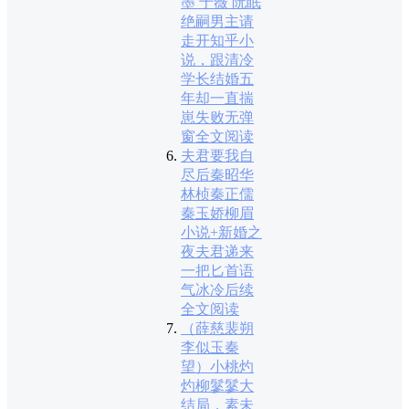
墨 于薇 阮眠
绝嗣男主请
走开知乎小
说，跟清冷
学长结婚五
年却一直揣
崽失败无弹
窗全文阅读
夫君要我自
尽后秦昭华
林桢秦正儒
秦玉娇柳眉
小说+新婚之
夜夫君递来
一把匕首语
气冰冷后续
全文阅读
（薛慈裴朔
李似玉秦
望）小桃灼
灼柳鬖鬖大
结局，素未