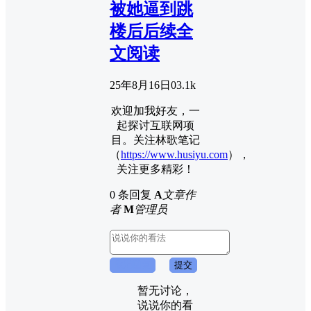
被她逼到跳
楼后后续全
文阅读
25年8月16日
0
3.1k
欢迎加我好友，一
起探讨互联网项
目。关注林歌笔记
（
https://www.husiyu.com
），
关注更多精彩！
0 条回复
A
文章作
者
M
管理员
取消回复
提交
暂无讨论，
说说你的看