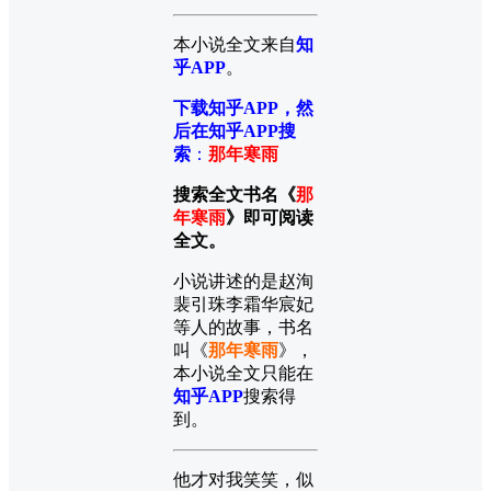
本小说全文来自
知
乎APP
。
下载知乎APP，然
后在知乎APP搜
索
：
那年寒雨
搜索全文书名《
那
年寒雨
》即可阅读
全文。
小说讲述的是赵洵
裴引珠李霜华宸妃
等人的故事，书名
叫《
那年寒雨
》，
本小说全文只能在
知乎APP
搜索得
到。
他才对我笑笑，似