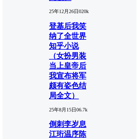
25年12月26日
0
20k
登基后我笑
纳了全世界
知乎小说
（女扮男装
当上皇帝后
我宣布将军
颇有姿色结
局全文）
25年8月15日
0
6.7k
倒刺李岁息
江珩温序陈