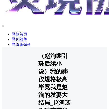
×
网站首页
网创随笔
网络赚钱
精
（赵洵裴引
珠后续小
说）我的葬
仪规格极高
毕竟我是赵
洵的发妻大
结局_赵洵裴