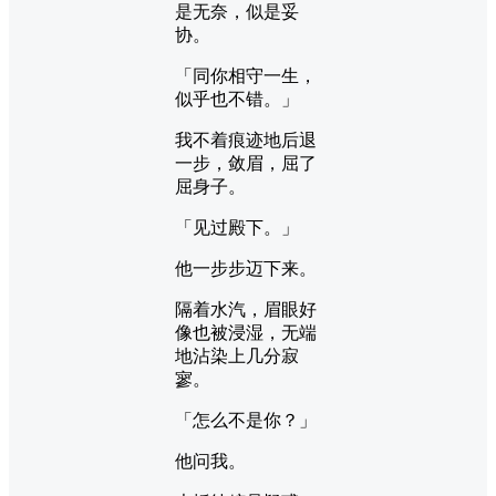
是无奈，似是妥
协。
「同你相守一生，
似乎也不错。」
我不着痕迹地后退
一步，敛眉，屈了
屈身子。
「见过殿下。」
他一步步迈下来。
隔着水汽，眉眼好
像也被浸湿，无端
地沾染上几分寂
寥。
「怎么不是你？」
他问我。