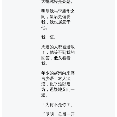
大抵纯粹是疑惑。
明明我与李霜华之
间，皇后更偏爱
我，我也属意于
他。
我一怔。
周遭的人都被遣散
了，他等不到我的
回答，低头看着
我。
年少的赵洵向来寡
言少语，对人淡
漠，似乎难以启
齿，迟疑地又问一
遍。
「为何不是你？」
「明明，母后一开