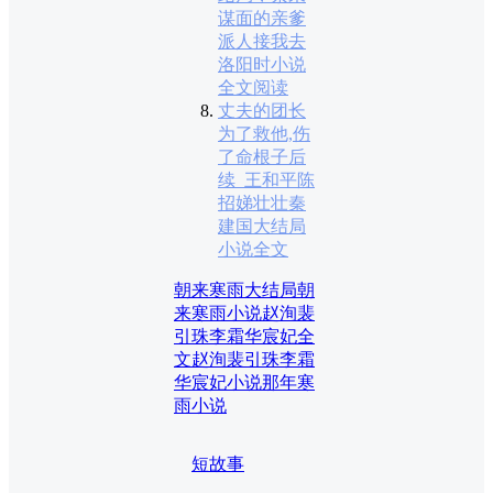
谋面的亲爹
派人接我去
洛阳时小说
全文阅读
丈夫的团长
为了救他,伤
了命根子后
续_王和平陈
招娣壮壮秦
建国大结局
小说全文
朝来寒雨大结局
朝
来寒雨小说
赵洵裴
引珠李霜华宸妃全
文
赵洵裴引珠李霜
华宸妃小说
那年寒
雨小说
短故事