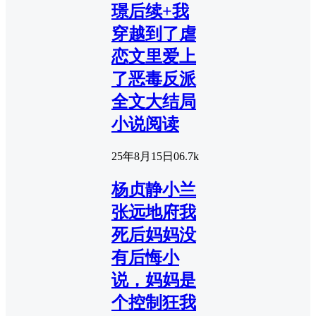
璟后续+我
穿越到了虐
恋文里爱上
了恶毒反派
全文大结局
小说阅读
25年8月15日
0
6.7k
杨贞静小兰
张远地府我
死后妈妈没
有后悔小
说，妈妈是
个控制狂我