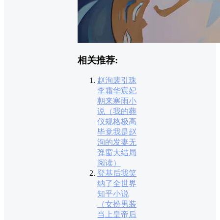
相关推荐:
赵洵裴引珠
李霜华宸妃
朝来寒雨小
说（我的葬
仪规格极高
毕竟我是赵
洵的发妻无
弹窗大结局
阅读）
登基后我笑
纳了全世界
知乎小说
（女扮男装
当上皇帝后