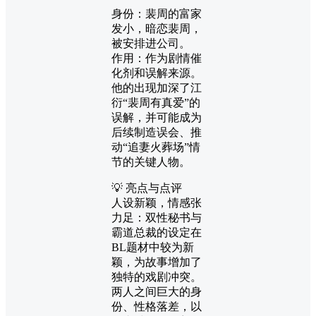
身份：裴周的富家
发小，暗恋裴周，
被安排进公司。
作用：作为剧情催
化剂和误解来源。
他的出现加深了江
衍“裴周有真爱”的
误解，并可能成为
后续制造误会、推
动“追妻火葬场”情
节的关键人物。
💡 亮点与点评
人设新颖，情感张
力足：双性秘书与
霸道总裁的设定在
BL题材中较为新
颖，为故事增加了
独特的戏剧冲突。
两人之间巨大的身
份、性格落差，以