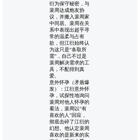
衍为保守秘密，与
裴周达成炮友协
议，并搬入裴周家
中同居。裴周在关
系中表现出超乎寻
常的温柔与占有
欲，但江衍始终认
为这只是“各取所
需”，自己不过是
裴周解决需求的工
具，不配得到真
爱。
意外怀孕（矛盾爆
发）：江衍意外怀
孕，试探性地询问
裴周对他人怀孕的
看法，裴周以“有
喜欢的人”回应，
彻底击碎了江衍的
幻想。他认定裴周
喜欢的是新来的实