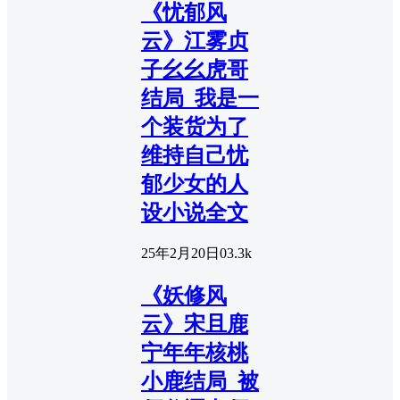
《忧郁风
云》江雾贞
子幺幺虎哥
结局_我是一
个装货为了
维持自己忧
郁少女的人
设小说全文
25年2月20日
0
3.3k
《妖修风
云》宋且鹿
宁年年核桃
小鹿结局_被