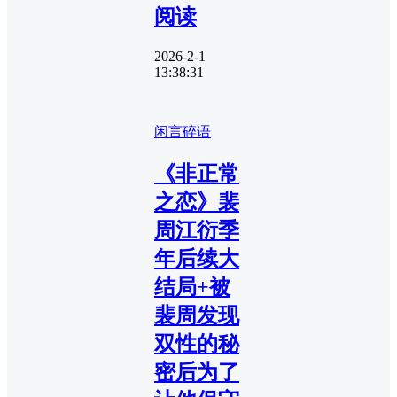
阅读
2026-2-1
13:38:31
闲言碎语
《非正常
之恋》裴
周江衍季
年后续大
结局+被
裴周发现
双性的秘
密后为了