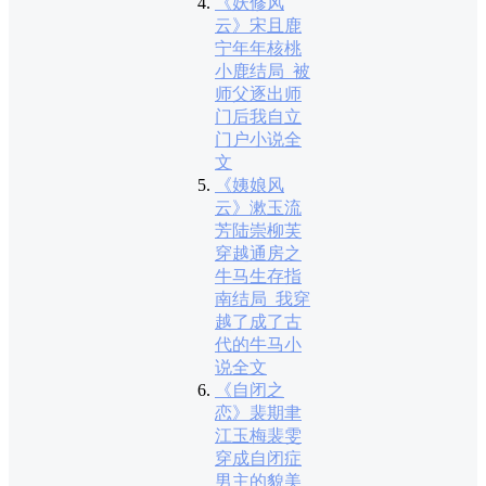
《妖修风
云》宋且鹿
宁年年核桃
小鹿结局_被
师父逐出师
门后我自立
门户小说全
文
《姨娘风
云》漱玉流
芳陆崇柳芙
穿越通房之
牛马生存指
南结局_我穿
越了成了古
代的牛马小
说全文
《自闭之
恋》裴期聿
江玉梅裴雯
穿成自闭症
男主的貌美