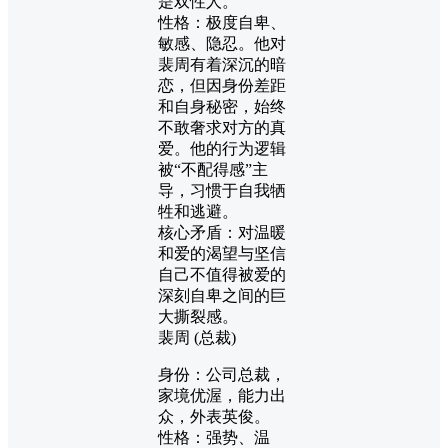
是双性人。
性格：极度自卑、
敏感、隐忍。他对
裴周有着深沉的暗
恋，但因身份差距
和自身秘密，始终
不敢奢求对方的真
爱。他的行为逻辑
被“不配得感”主
导，习惯于自我牺
牲和逃避。
核心矛盾：对温暖
和爱的渴望与坚信
自己不值得被爱的
深刻自卑之间的巨
大撕裂感。
裴周 (总裁)
身份：公司总裁，
家境优渥，能力出
众，外表英俊。
性格：强势、温