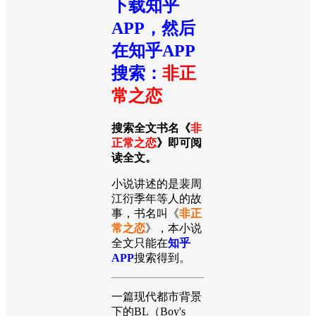
下载知乎
APP，然后
在知乎APP
搜索
：
非正
常之恋
搜索全文书名《
非
正常之恋
》即可阅
读全文。
小说讲述的是裴周
江衍季年等人的故
事，书名叫《
非正
常之恋
》，本小说
全文只能在
知乎
APP
搜索得到。
一篇现代都市背景
下的BL（Boy's