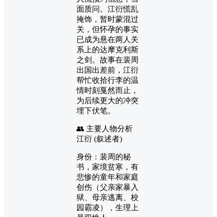
面质问。江衍慌乱
掩饰，暂时蒙混过
关，但怀孕的事实
已成为悬在两人关
系上的达摩克利斯
之剑。故事在裴周
出国出差前，江衍
帮忙收拾行李的温
情时刻戛然而止，
为后续更大的冲突
埋下伏笔。
👥 主要人物分析
江衍 (叙述者)
身份：裴周的秘
书，家境贫寒，有
悲惨的童年和家庭
创伤（父亲家暴入
狱、母亲逃离、校
园霸凌），生理上