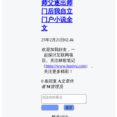
师父逐出师
门后我自立
门户小说全
文
25年2月21日
0
2.4k
欢迎加我好友，一
起探讨互联网项
目。关注林歌笔记
（
https://www.husiyu.com
），
关注更多精彩！
0 条回复
A
文章作
者
M
管理员
取消回复
提交