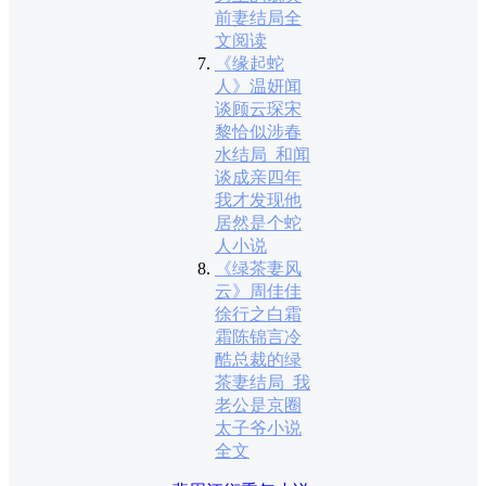
前妻结局全
文阅读
《缘起蛇
人》温妍闻
谈顾云琛宋
黎恰似涉春
水结局_和闻
谈成亲四年
我才发现他
居然是个蛇
人小说
《绿茶妻风
云》周佳佳
徐行之白霜
霜陈锦言冷
酷总裁的绿
茶妻结局_我
老公是京圈
太子爷小说
全文