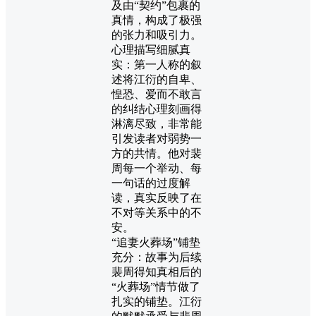
及由“契约”包裹的
真情，构成了极强
的张力和吸引力。
心理描写细腻真
实：第一人称的叙
述将江衍的自卑、
惶恐、爱而不敢言
的纠结心理刻画得
淋漓尽致，非常能
引发读者对弱势一
方的共情。他对裴
周每一个举动、每
一句话的过度解
读，真实反映了在
不对等关系中的不
安。
“追妻火葬场”铺垫
充分：故事为后续
裴周得知真相后的
“火葬场”情节做了
扎实的铺垫。江衍