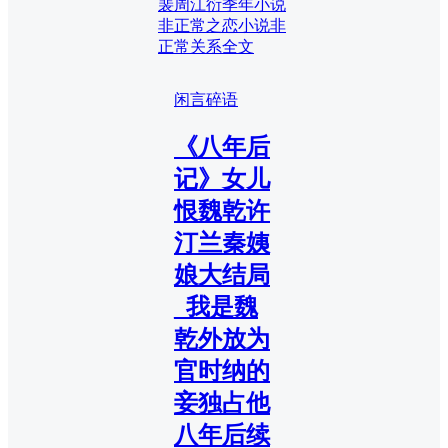
裴周江衍季年小说
非正常之恋小说
非
正常关系全文
闲言碎语
《八年后
记》女儿
恨魏乾许
汀兰秦姨
娘大结局
_我是魏
乾外放为
官时纳的
妾独占他
八年后续