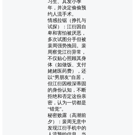
习生、其发小季
年，并决定偷偷预
约人流手术。
情感拉锯（挣扎与
试探）：江衍因自
卑和害怕被厌恶，
多次试图分手但被
裴周强势挽回。裴
周察觉江衍异常，
不仅贴心照顾其身
体（如做饭、支付
姥姥医药费），还
以“男朋友”自居，
但江衍因根深蒂固
的身份认知，不断
拒绝和否定这份亲
密，认为一切都是
“错觉”。
秘密败露（高潮前
夕）：裴周无意中
发现江衍手机中的
人流预约信息，当