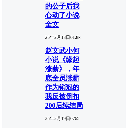
的公子后我
心动了小说
全文
25年2月18日
0
1.8k
赵文武小何
小说《缘起
涨薪》，年
底全员涨薪
作为销冠的
我反被倒扣
200后续结局
25年2月19日
0
765