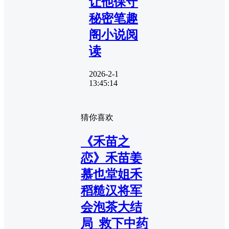
让他保守
秘密笔趣
阁小说阅
读
2026-2-1
13:45:14
猜你喜欢
《禾苗之
恋》禾苗姜
慕也堂姐禾
稻糙汉将军
会泡茶大结
局_救下中药