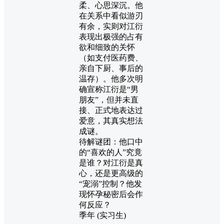
柔、心思深沉。他
在关系中看似游刃
有余，实则对江衍
表现出极强的占有
欲和细致的关怀
（如支付医药费、
亲自下厨、事后的
温存）。他多次明
确宣称江衍是“男
朋友”，但并未直
接、正式地表达过
爱意，其真实想法
成谜。
待解谜团：他口中
的“喜欢的人”究竟
是谁？对江衍是真
心，还是更高级的
“宠溺”控制？他发
现怀孕秘密后会作
何反应？
季年 (实习生)