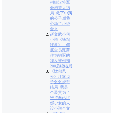
稻糙汉将军
会泡茶大结
局_救下中药
的公子后我
心动了小说
全文
赵文武小何
小说《缘起
涨薪》，年
底全员涨薪
作为销冠的
我反被倒扣
200后续结局
《忧郁风
云》江雾贞
子幺幺虎哥
结局_我是一
个装货为了
维持自己忧
郁少女的人
设小说全文