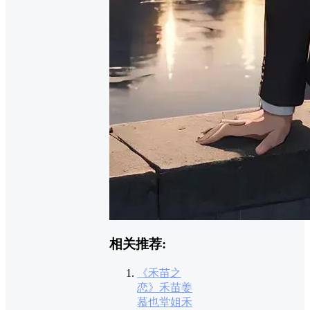
相关推荐:
《禾苗之
恋》禾苗姜
慕也堂姐禾