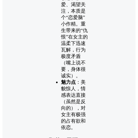
爱、渴望关
注，本质是
个“恋爱脑”
小作精。重
生带来的“仇
恨”在女主的
温柔下迅速
瓦解，行为
极度矛盾
（嘴上说不
要，身体很
诚实）。
魅力点
：美
貌惊人，情
感表达直接
（虽然是反
向的），对
女主有极强
的占有欲和
依恋。