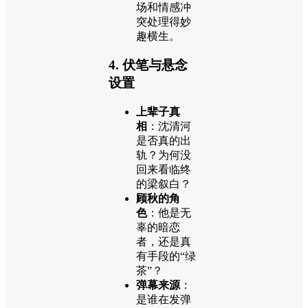
场和情感冲
突处理得妙
趣横生。
4. 伏笔与悬念
设置
上辈子真
相
：沈清河
是否真的出
轨？为何没
回来看临终
的梁叙白？
顾秋的角
色
：他是无
辜的暗恋
者，还是真
有手段的“绿
茶”？
弹幕来源
：
是谁在发弹