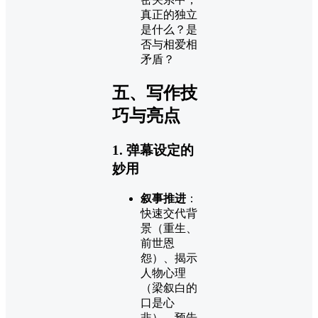
真正的独立
是什么？是
否与相爱相
矛盾？
五、写作技
巧与亮点
1. 弹幕设定的
妙用
叙事推进
：
快速交代背
景（重生、
前世恩
怨）、揭示
人物心理
（梁叙白的
口是心
非）、预告