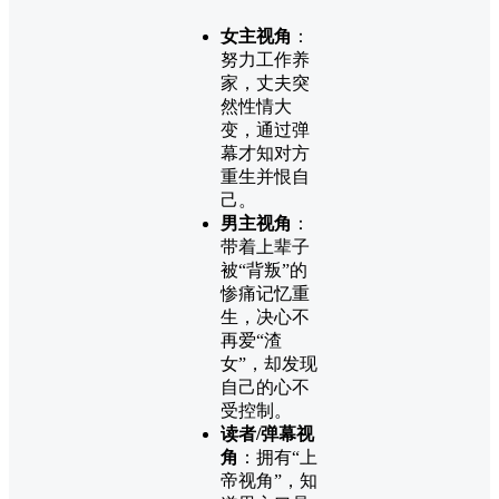
女主视角
：
努力工作养
家，丈夫突
然性情大
变，通过弹
幕才知对方
重生并恨自
己。
男主视角
：
带着上辈子
被“背叛”的
惨痛记忆重
生，决心不
再爱“渣
女”，却发现
自己的心不
受控制。
读者/弹幕视
角
：拥有“上
帝视角”，知