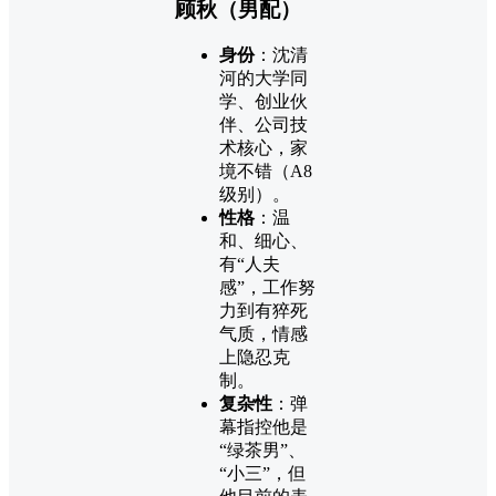
顾秋（男配）
身份
：沈清
河的大学同
学、创业伙
伴、公司技
术核心，家
境不错（A8
级别）。
性格
：温
和、细心、
有“人夫
感”，工作努
力到有猝死
气质，情感
上隐忍克
制。
复杂性
：弹
幕指控他是
“绿茶男”、
“小三”，但