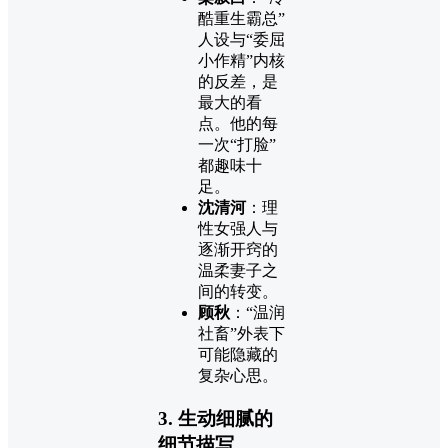
酷重生霸总”
人设与“委屈
小作精”内核
的反差，是
最大的看
点。他的每
一次“打脸”
都趣味十
足。
沈清河
：理
性女强人与
逐渐开窍的
温柔妻子之
间的转变。
顾秋
：“温润
社畜”外表下
可能隐藏的
复杂心思。
3. 生动细腻的
细节描写