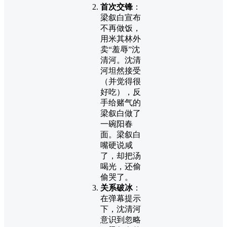
首次交锋
：
梁叙白宣布
不再做饭，
用米其林外
卖“羞辱”沈
清河。沈清
河坦然接受
（并觉得很
好吃），反
手给赌气的
梁叙白做了
一碗阳春
面。梁叙白
嘴硬说咸
了，却把汤
喝光，还偷
偷哭了。
关系破冰
：
在弹幕提示
下，沈清河
意识到忽略