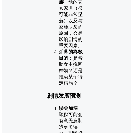
族
：他的真
实家世（很
可能非常显
赫）以及与
家族决裂的
原因，会是
影响剧情的
重要因素。
弹幕的终极
目的
：是帮
助女主挽回
婚姻？还是
推动某个特
定结局？
剧情发展预测
误会加深
：
顾秋可能会
有意无意制
造更多误