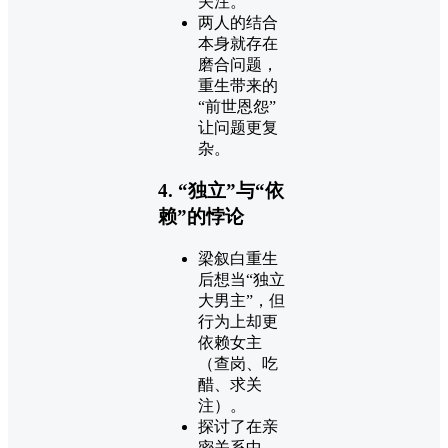
关注。
两人的结合
本身就存在
磨合问题，
重生带来的
“前世恩怨”
让问题更复
杂。
4. “独立”与“依
赖”的悖论
梁叙白重生
后想当“独立
大男主”，但
行为上却更
依赖女主
（查岗、吃
醋、求关
注）。
探讨了在亲
密关系中，