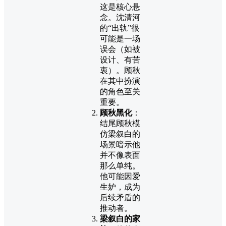
这是核心悬
念。沈清河
的“出轨”很
可能是一场
误会（如被
设计、有苦
衷）。顾秋
在其中扮演
的角色至关
重要。
顾秋黑化
：
结尾顾秋模
仿梁叙白的
场景暗示他
并不像表面
那么单纯。
他可能因爱
生妒，成为
后续矛盾的
推动者。
梁叙白的家