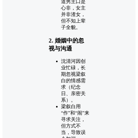
道男主口是
心非，女主
并非渣女，
但不知上辈
子全貌。
2. 婚姻中的忽
视与沟通
沈清河因创
业忙碌，长
期忽视梁叙
白的情感需
求（纪念
日、亲密关
系）。
梁叙白用
“作”和“闹”来
寻求关注，
但方式不
当，导致误