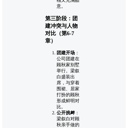
稽又充满醋
意。
第三阶段：团
建冲突与人物
对比（第6-7
章）
团建开场
：
公司团建在
顾秋家别墅
举行。梁叙
白盛装出
席，与穿着
围裙、居家
打扮的顾秋
形成鲜明对
比。
公开挑衅
：
梁叙白对顾
秋亲手做的