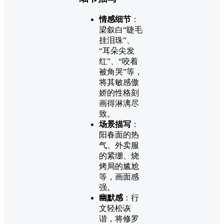
情感细节
：
梁叙白“睫毛
挂泪珠”、
“耳朵尖发
红”、“咬着
被角哭”等，
将其敏感傲
娇的性格刻
画得淋漓尽
致。
场景描写
：
阳春面的热
气、外卖服
的紧绷、烧
烤局的尴尬
等，画面感
强。
幽默感
：行
文轻松诙
谐，将修罗