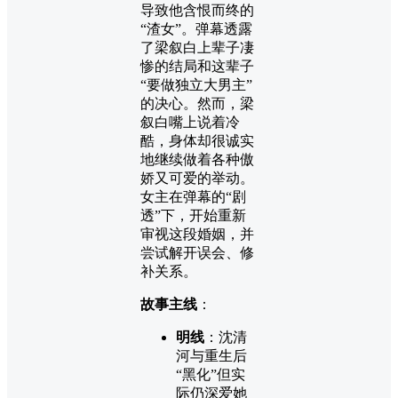
导致他含恨而终的
“渣女”。弹幕透露
了梁叙白上辈子凄
惨的结局和这辈子
“要做独立大男主”
的决心。然而，梁
叙白嘴上说着冷
酷，身体却很诚实
地继续做着各种傲
娇又可爱的举动。
女主在弹幕的“剧
透”下，开始重新
审视这段婚姻，并
尝试解开误会、修
补关系。
故事主线
：
明线
：沈清
河与重生后
“黑化”但实
际仍深爱她