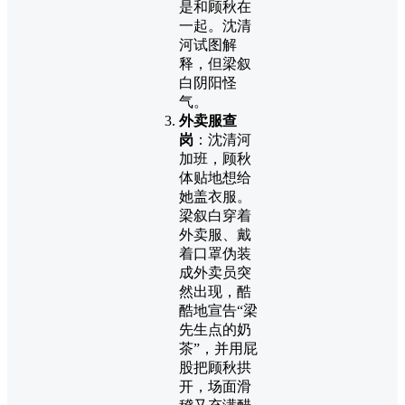
是和顾秋在
一起。沈清
河试图解
释，但梁叙
白阴阳怪
气。
外卖服查
岗
：沈清河
加班，顾秋
体贴地想给
她盖衣服。
梁叙白穿着
外卖服、戴
着口罩伪装
成外卖员突
然出现，酷
酷地宣告“梁
先生点的奶
茶”，并用屁
股把顾秋拱
开，场面滑