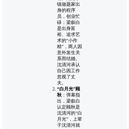
镇做题家出
身的程序
员，创业忙
碌；梁叙白
是出身富
裕、追求艺
术的“小作
精”，两人因
意外发生关
系而结婚。
沈清河承认
自己因工作
忽视了丈
夫。
“白月光”顾
秋
：弹幕指
出，梁叙白
认定顾秋是
沈清河的“白
月光”，上辈
子沈清河就