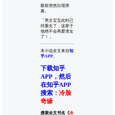
眼前突然出现弹
幕。
「男主宝宝此时已
经重生了，这辈子
他绝不会再爱渣女
了！」
本小说全文来自
知
乎APP
。
下载知乎
APP，然后
在知乎APP
搜索
：
冷脸
奇缘
搜索全文书名《
冷