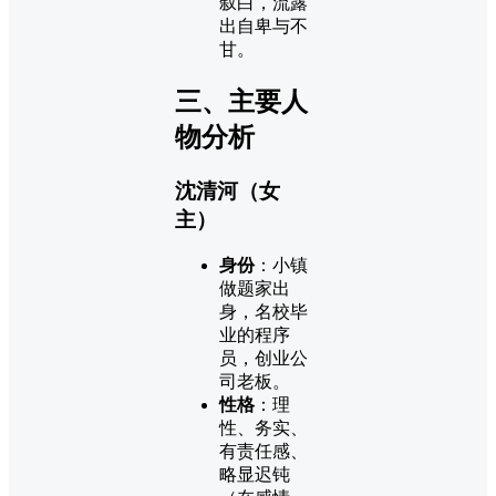
叙白，流露
出自卑与不
甘。
三、主要人
物分析
沈清河（女
主）
身份
：小镇
做题家出
身，名校毕
业的程序
员，创业公
司老板。
性格
：理
性、务实、
有责任感、
略显迟钝