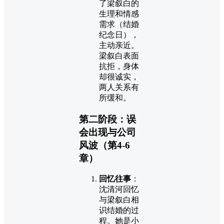
了梁叙白的
生理和情感
需求（结婚
纪念日），
主动亲近。
梁叙白表面
抗拒，身体
却很诚实，
两人关系有
所缓和。
第二阶段：误
会出现与公司
风波（第4-6
章）
回忆往事
：
沈清河回忆
与梁叙白相
识结婚的过
程。她是小