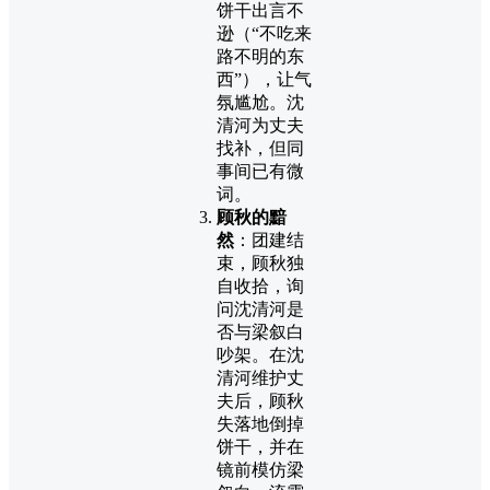
饼干出言不
逊（“不吃来
路不明的东
西”），让气
氛尴尬。沈
清河为丈夫
找补，但同
事间已有微
词。
顾秋的黯
然
：团建结
束，顾秋独
自收拾，询
问沈清河是
否与梁叙白
吵架。在沈
清河维护丈
夫后，顾秋
失落地倒掉
饼干，并在
镜前模仿梁