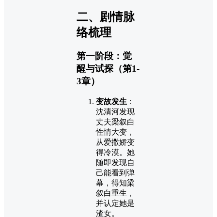
二、剧情脉
络梳理
第一阶段：觉
醒与试探（第1-
3章）
变故发生
：
沈清河发现
丈夫梁叙白
性情大变，
从爱撒娇变
得冷漠。她
随即发现自
己能看到弹
幕，得知梁
叙白重生，
并认定她是
渣女。