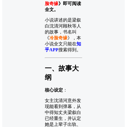
脸奇缘
》即可阅读
全文。
小说讲述的是梁叙
白沈清河顾秋等人
的故事，书名叫
《
冷脸奇缘
》，本
小说全文只能在
知
乎APP
搜索得到。
一、故事大
纲
核心设定
：
女主沈清河意外发
现能看到弹幕，从
中得知丈夫梁叙白
已经重生，并认定
她是上辈子出轨、